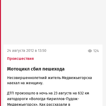
24 августа 2012 в 13:50
124
Происшествия
Мотоцикл сбил пешехода
admintimur
Несовершеннолетний житель Медвежьегорска
Новости
наехал на женщину.
Петрозаводска
ДТП произошло в ночь на 23 августа на 632 км
и
Карелии
автодороги «Вологда-Кириллов-Пудож-
|
Медвежьегорск». Как рассказали в