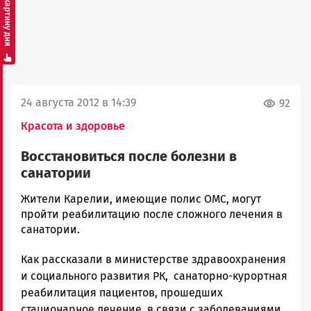
Смотреть картину дня
24 августа 2012 в 14:39
92
Красота и здоровье
Восстановиться после болезни в
санатории
admintimur
Жители Карелии, имеющие полис ОМС, могут
Новости
пройти реабилитацию после сложного лечения в
Петрозаводска
санатории.
и
Как рассказали в министерстве здравоохранения
Карелии
|
и социального развития РК, санаторно-курортная
Петрозаводск
реабилитация пациентов, прошедших
ГОВОРИТ
стационарное лечение в связи с заболеваниями,