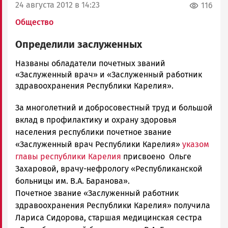
24 августа 2012 в 14:23
116
Общество
Определили заслуженных
admintimur
Названы обладатели почетных званий
Новости
«Заслуженный врач» и «Заслуженный работник
Петрозаводска
здравоохранения Республики Карелия».
и
За многолетний и добросовестный труд и большой
Карелии
|
вклад в профилактику и охрану здоровья
Петрозаводск
населения республики почетное звание
ГОВОРИТ
«Заслуженный врач Республики Карелия»
указом
главы республики Карелия
присвоено Ольге
Захаровой, врачу-нефрологу «Республиканской
больницы им. В.А. Баранова».
Почетное звание «Заслуженный работник
здравоохранения Республики Карелия» получила
Лариса Сидорова, старшая медицинская сестра