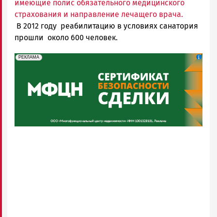
имеющие полис обязательного медицинского
страхования и направление лечащего врача.
В 2012 году реабилитацию в условиях санатория
прошли около 600 человек.
erid: 2SDnjeH4Mf4
Реклама
РЕКЛАМА