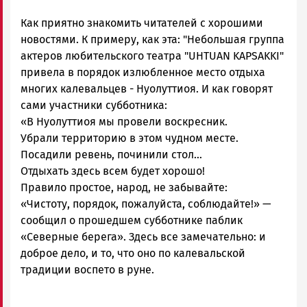
Новости
Как приятно знакомить читателей с хорошими
Петрозаводска
и
новостями. К примеру, как эта: "Небольшая группа
Карелии
актеров любительского театра "UHTUAN KAPSAKKI"
|
привела в порядок излюбленное место отдыха
Петрозаводск
многих калевальцев - Нуолуттиоя. И как говорят
ГОВОРИТ
сами участники субботника:
«В Нуолуттиоя мы провели воскресник.
Убрали территорию в этом чудном месте.
Посадили ревень, починили стол…
Отдыхать здесь всем будет хорошо!
Правило простое, народ, не забывайте:
«Чистоту, порядок, пожалуйста, соблюдайте!» —
сообщил о прошедшем субботнике паблик
«Северные берега». Здесь все замечательно: и
доброе дело, и то, что оно по калевальской
традиции воспето в руне.