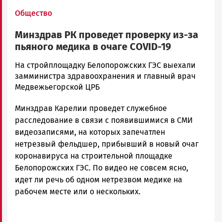
Общество
Минздрав РК проведет проверку из-за
пьяного медика в очаге COVID-19
Елена
На стройплощадку Белопорожских ГЭС выехали
Гульшина
замминистра здравоохранения и главный врач
Новости
Медвежьегорской ЦРБ
Петрозаводска
Минздрав Карелии проведет служебное
и
Карелии
расследование в связи с появившимися в СМИ
|
видеозаписями, на которых запечатлен
Петрозаводск
нетрезвый фельдшер, прибывший в новый очаг
ГОВОРИТ
коронавируса на строительной площадке
Белопорожских ГЭС. По видео не совсем ясно,
идет ли речь об одном нетрезвом медике на
рабочем месте или о нескольких.