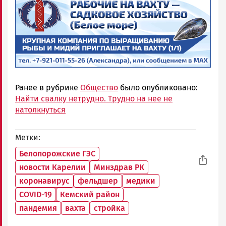
Ранее в рубрике
Общество
было опубликовано:
Найти свалку нетрудно. Трудно на нее не
натолкнуться
Метки
Белопорожские ГЭС
новости Карелии
Минздрав РК
коронавирус
фельдшер
медики
COVID-19
Кемский район
пандемия
вахта
стройка