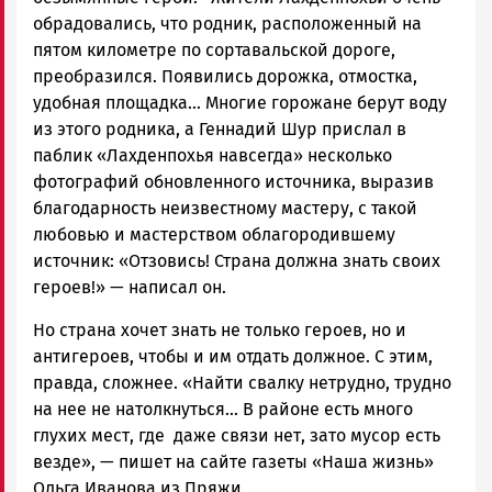
обрадовались, что родник, расположенный на
пятом километре по сортавальской дороге,
преобразился. Появились дорожка, отмостка,
удобная площадка... Многие горожане берут воду
из этого родника, а Геннадий Шур прислал в
паблик «Лахденпохья навсегда» несколько
фотографий обновленного источника, выразив
благодарность неизвестному мастеру, с такой
любовью и мастерством облагородившему
источник: «Отзовись! Страна должна знать своих
героев!» — написал он.
Но страна хочет знать не только героев, но и
антигероев, чтобы и им отдать должное. С этим,
правда, сложнее. «Найти свалку нетрудно, трудно
на нее не натолкнуться... В районе есть много
глухих мест, где даже связи нет, зато мусор есть
везде», — пишет на сайте газеты «Наша жизнь»
Ольга Иванова из Пряжи.