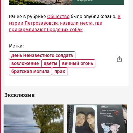
Ранее в рубрике
Общество
было опубликовано:
В
мэрии Петрозаводска назвали места, где
прикармливают бродячих собак
Метки
День Неизвестного солдата
возложение
цветы
вечный огонь
братская могила
прах
Эксклюзив
Image
Image