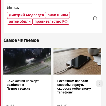
Метки
Дмитрий Медведев
знак Шипы
автомобили
правительство РФ
Самое читаемое
Image
Image
Самокатчик насмерть
Россиянам назвали
разбился в
способы вернуть
Петрозаводске
скорость мобильному
телефону
5 811
5 160