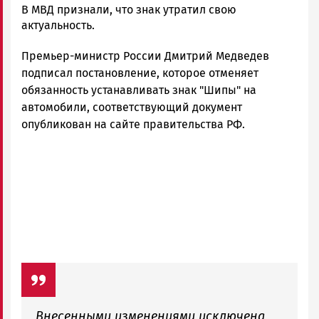
Алексей
В МВД признали, что знак утратил свою
Смирнов
актуальность.
Новости
Премьер-министр России Дмитрий Медведев
Петрозаводска
и
подписал постановление, которое отменяет
Карелии
обязанность устанавливать знак "Шипы" на
|
автомобили, соответствующий документ
Петрозаводск
опубликован на сайте правительства РФ.
ГОВОРИТ
Внесенными изменениями исключена