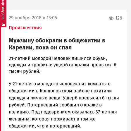
Смотреть картину дня
29 ноября 2018 в 13:05
126
Происшествия
Мужчину обокрали в общежитии в
Карелии, пока он спал
Корректор
21-летний молодой человек лишился обуви,
Новости
одежды и графина: ущерб от кражи превысил 6
Петрозаводска
тысяч рублей.
и
У 21-летнего молодого человека из комнаты в
Карелии
|
общежитии в Кондопожском районе похитили
Петрозаводск
одежду и личные вещи. Ущерб превысил 6 тысяч
ГОВОРИТ
рублей. Потерпевший сообщил о краже в
полицию. Под подозрением оказалась 37-летняя
женщина, которая проживает в том же
общежитии, что и потерпевший.