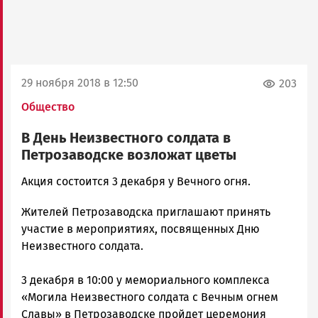
29 ноября 2018 в 12:50
203
Общество
В День Неизвестного солдата в
Петрозаводске возложат цветы
Ольга
Акция состоится 3 декабря у Вечного огня.
Гаврилова
Жителей Петрозаводска приглашают принять
Новости
Петрозаводска
участие в мероприятиях, посвященных Дню
и
Неизвестного солдата.
Карелии
|
3 декабря в 10:00 у мемориального комплекса
Петрозаводск
«Могила Неизвестного солдата с Вечным огнем
ГОВОРИТ
Славы» в Петрозаводске пройдет церемония