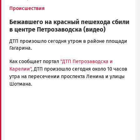
Происшествия
Бежавшего на красный пешехода сбили
в центре Петрозаводска (видео)
Корректор
ДТП произошло сегодня утром в районе площади
Новости
Гагарина.
Петрозаводска
Как сообщает портал
"ДТП Петрозаводска и
и
Карелии
Карелии"
, ДТП произошло сегодня около 10 часов
|
утра на пересечении проспекта Ленина и улицы
Петрозаводск
Шотмана.
ГОВОРИТ