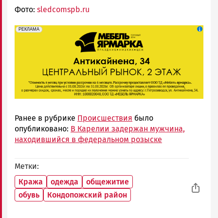
Фото:
sledcomspb.ru
erid: 2SDnjeFymr3
Реклама
РЕКЛАМА
Ранее в рубрике
Происшествия
было
опубликовано:
В Карелии задержан мужчина,
находившийся в федеральном розыске
Метки
Кража
одежда
общежитие
обувь
Кондопожский район