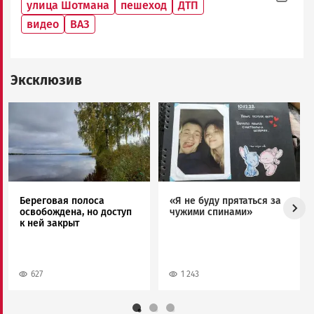
улица Шотмана
пешеход
ДТП
видео
ВАЗ
Эксклюзив
Image
Image
Береговая полоса
«Я не буду прятаться за
освобождена, но доступ
чужими спинами»
к ней закрыт
627
1 243