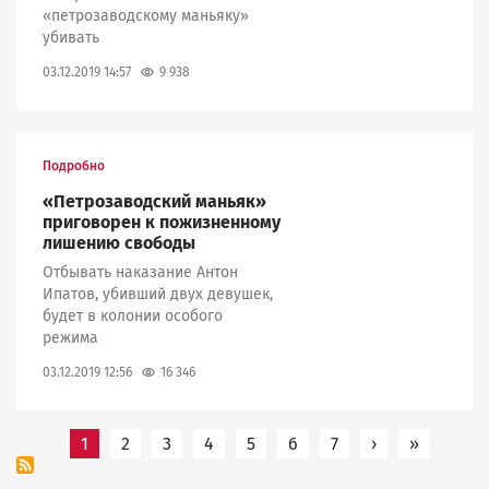
«петрозаводскому маньяку»
убивать
9 938
03.12.2019 14:57
Подробно
«Петрозаводский маньяк»
приговорен к пожизненному
лишению свободы
Отбывать наказание Антон
Ипатов, убивший двух девушек,
будет в колонии особого
режима
16 346
03.12.2019 12:56
Нумерация
1
2
3
4
5
6
7
›
Следующая с
»
Последн
страниц