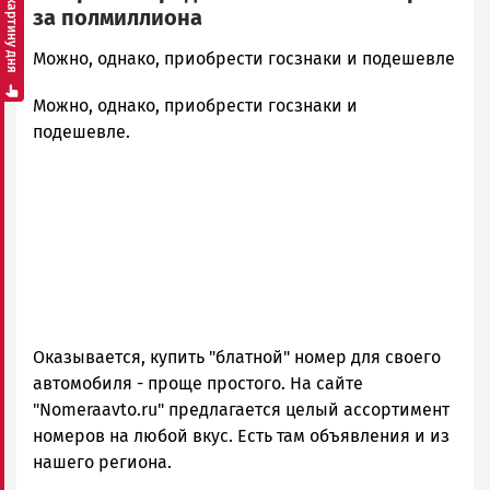
Смотреть картину дня
за полмиллиона
admintimur
Можно, однако, приобрести госзнаки и подешевле
Новости
Можно, однако, приобрести госзнаки и
Петрозаводска
и
подешевле.
Карелии
|
Петрозаводск
ГОВОРИТ
Оказывается, купить "блатной" номер для своего
автомобиля - проще простого. На сайте
"Nomeraavto.ru" предлагается целый ассортимент
номеров на любой вкус. Есть там объявления и из
нашего региона.