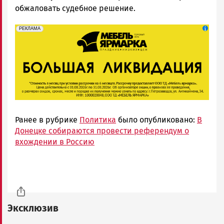
обжаловать судебное решение.
erid: 2SDnjeFymr3
Реклама
РЕКЛАМА
Ранее в рубрике
Политика
было опубликовано:
В
Донецке собираются провести референдум о
вхождении в Россию
Эксклюзив