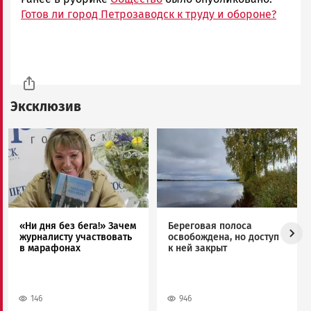
Готов ли город Петрозаводск к труду и обороне?
Эксклюзив
Image
Image
«Ни дня без бега!» Зачем
Береговая полоса
журналисту участвовать
освобождена, но доступ
в марафонах
к ней закрыт
146
946