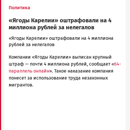
Политика
«Ягоды Карелии» оштрафовали на 4
миллиона рублей за нелегалов
admintimur
«Ягоды Карелии» оштрафовали на 4 миллиона
Новости
рублей за нелегалов
Петрозаводска
Компании «Ягоды Карелии» выписан крупный
и
Карелии
штраф — почти 4 миллиона рублей, сообщает «
64-
|
параллель онлайн
». Такое наказание компания
Петрозаводск
понесет за использование труда незаконных
ГОВОРИТ
мигрантов.