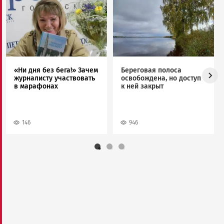
Image
Image
«Ни дня без бега!» Зачем
Береговая полоса
журналисту участвовать
освобождена, но доступ
в марафонах
к ней закрыт
146
946