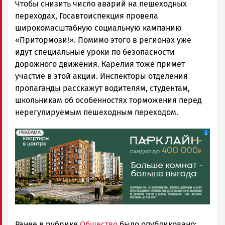
Чтобы снизить число аварий на пешеходных
переходах, Госавтоиспекция провела
широкомасштабную социальную кампанию
«Притормози!». Помимо этого в регионах уже
идут специальные уроки по безопасности
дорожного движения. Карелия тоже примет
участие в этой акции. Инспекторы отделения
пропаганды расскажут водителям, студентам,
школьникам об особенностях торможения перед
нерегулируемым пешеходным переходом.
erid: 2SDnjdeSPnB
Реклама
РЕКЛАМА
Ранее в рубрике
Общество
было опубликовано: