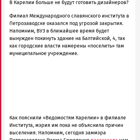
admintimur
В Карелии больше не будут готовить дизайнеров?
Новости
Филиал Международного славянского института в
Петрозаводска
и
Петрозаводске оказался под угрозой закрытия.
Карелии
Напомним, ВУЗ в ближайшее время будет
|
вынужден покинуть здание на Балтийской, 4, так
Петрозаводск
как городские власти намерены «поселить» там
ГОВОРИТ
муниципальное учреждение.
Как пояснили «Ведомостям Карелии» в филиале
Института, мэрия им пока не объяснила причин
выселения. Напомним, сегодня заммэра