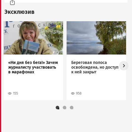
Эксклюзив
Image
Image
«Ни дня без бега!» Зачем
Береговая полоса
журналисту участвовать
освобождена, но доступ
в марафонах
к ней закрыт
155
958