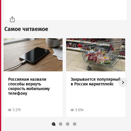
Самое читаемое
Image
Image
Россиянам назвали
Закрывается популярный
способы вернуть
в России маркетплейс
скорость мобильному
телефону
5 279
5 094