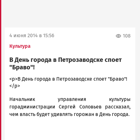
4 июня 2014 в 15:56
108
Культура
В День города в Петрозаводске споет
"Браво"!
admintimur
<p>В День города в Петрозаводске споет "Браво"!
Новости
</p>
Петрозаводска
Начальник управления культуры
и
Карелии
горадминистрации Сергей Соловьев рассказал,
|
чем власть будет удивлять горожан в День города.
Петрозаводск
ГОВОРИТ