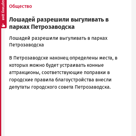
Смотреть картину дня
Общество
Лошадей разрешили выгуливать в
парках Петрозаводска
admintimur
Лошадей разрешили выгуливать в парках
Новости
Петрозаводска
Петрозаводска
В Петрозаводске наконец определены места, в
и
Карелии
которых можно будет устраивать конные
|
аттракционы, соответствующие поправки в
Петрозаводск
городские правила благоустройства внесли
ГОВОРИТ
депутаты городского совета Петрозаводска.