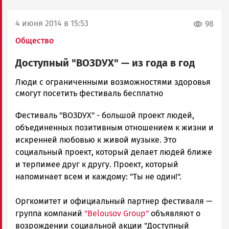
4 июня 2014 в 15:53
98
Общество
Доступный "ВОЗDУХ" — из года в год
admintimur
Люди с ограниченными возможностями здоровья
Новости
смогут посетить фестиваль бесплатно
Петрозаводска
Фестиваль "ВОЗDУХ" - большой проект людей,
и
Карелии
объединенных позитивным отношением к жизни и
|
искренней любовью к живой музыке. Это
Петрозаводск
социальный проект, который делает людей ближе
ГОВОРИТ
и терпимее друг к другу. Проект, который
напоминает всем и каждому: "Ты не один!".
Оргкомитет и официальный партнер фестиваля —
группа компаний
"Belousov Group"
объявляют о
возрождении социальной акции "Доступный