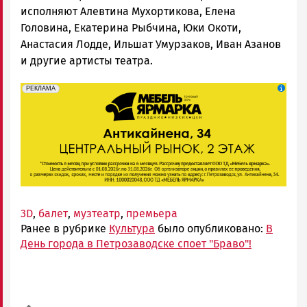
исполняют Алевтина Мухортикова, Елена
Головина, Екатерина Рыбчина, Юки Окоти,
Анастасия Лодде, Ильшат Умурзаков, Иван Азанов
и другие артисты театра.
erid: 2SDnjeFymr3
Реклама
РЕКЛАМА
3D
,
балет
,
музтеатр
,
премьера
Ранее в рубрике
Культура
было опубликовано:
В
День города в Петрозаводске споет "Браво"!