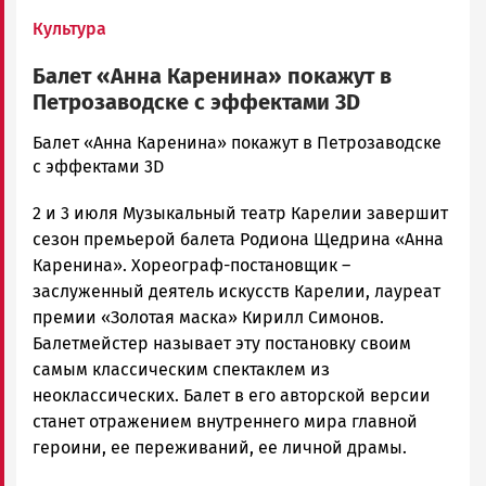
Культура
Балет «Анна Каренина» покажут в
Петрозаводске с эффектами 3D
admintimur
Балет «Анна Каренина» покажут в Петрозаводске
Новости
с эффектами 3D
Петрозаводска
2 и 3 июля Музыкальный театр Карелии завершит
и
Карелии
сезон премьерой балета Родиона Щедрина «Анна
|
Каренина». Хореограф-постановщик –
Петрозаводск
заслуженный деятель искусств Карелии, лауреат
ГОВОРИТ
премии «Золотая маска» Кирилл Симонов.
Балетмейстер называет эту постановку своим
самым классическим спектаклем из
неоклассических. Балет в его авторской версии
станет отражением внутреннего мира главной
героини, ее переживаний, ее личной драмы.