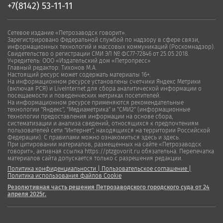
+7(8142) 53-11-11
Сетевое издание «Петрозаводск говорит».
Зарегистрировано Федеральной службой по надзору в сфере связи,
информационных технологий и массовых коммуникаций (Роскомнадзор).
Свидетельство о регистрации СМИ ЭЛ № ФС77-72846 от 25.05.2018.
Учредитель: ООО «Издательский дом «Петропресс»
Главный редактор: Тихонов М.А.
Настоящий ресурс может содержать материалы 16+.
На информационном ресурсе установлены счетчики Яндекс Метрики
(включая РСЯ) и LiveInternet для сбора аналитической информации о
посещаемости и поведенческих метриках посетителей.
На информационном ресурсе применяются рекомендательные
технологии "Яндекс", "Медиаметрика" и "СМИ2" (информационные
технологии предоставления информации на основе сбора,
систематизации и анализа сведений, относящихся к предпочтениям
пользователей сети "Интернет", находящихся на территории Российской
Федерации). С правилами можно ознакомиться здесь и здесь.
При цитировании материалов, размещенных на сайте «Петрозаводск
говорит», активная ссылка https://ptzgovorit.ru обязательна. Перепечатка
материалов сайта допускается только с разрешения редакции.
Политика конфиденциальности
|
Пользовательское соглашение
|
Политика использования файлов Cookie
Резолютивная часть решения Петрозаводского городского суда от 24
апреля 2025г.