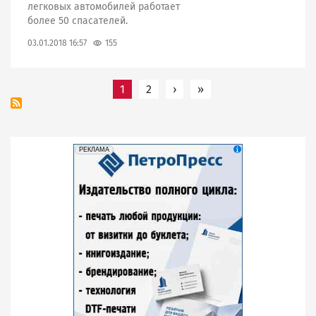
легковых автомобилей работает
более 50 спасателей.
155
03.01.2018 16:57
Нумерация
1
2
›
Следующая страница
»
Последняя страница
страниц
erid: 2SDnjeU9utW
Реклама
РЕКЛАМА