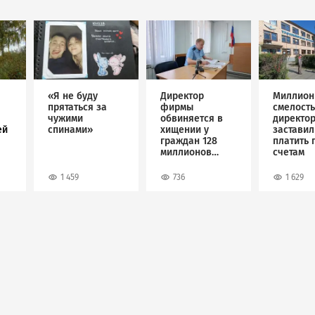
Image
Image
Image
«Я не буду
Директор
Миллион
прятаться за
фирмы
смелость
чужими
обвиняется в
директо
ей
спинами»
хищении у
застави
граждан 128
платить 
миллионов
счетам
рублей
1 459
736
1 629