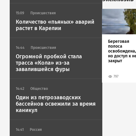
Image
15:09
Происшествия
Количество «пьяных» аварий
растет в Карелии
Береговая
полоса
14:44
Происшествия
освобождена,
Огромной пробкой стала
но доступ к н
закрыт
трасса «Кола» из-за
завалившейся фуры
797
14:42
Общество
Один из петрозаводских
бассейнов освежили за время
каникул
14:41
Россия