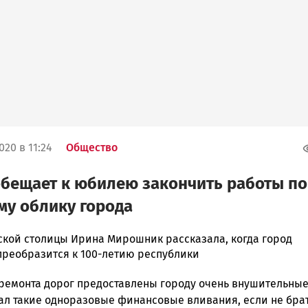
020 в 11:24
Общество
бещает к юбилею закончить работы по
у облику города
ской столицы Ирина Мирошник рассказала, когда город
преобразится к 100-летию республики
 ремонта дорог предоставлены городу очень внушительные
ска
нал такие одноразовые финансовые вливания, если не брат