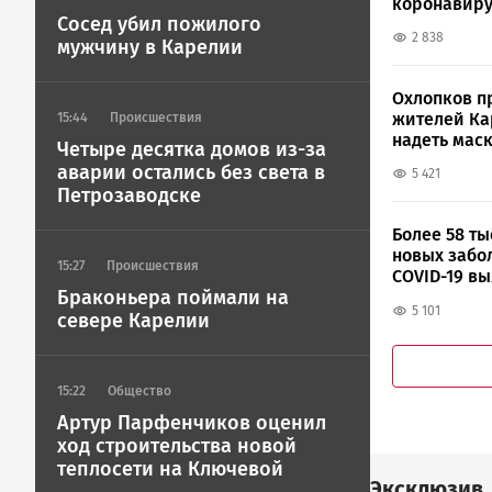
коронавир
Сосед убил пожилого
2 838
мужчину в Карелии
Охлопков п
жителей К
15:44
Происшествия
надеть мас
Четыре десятка домов из-за
аварии остались без света в
5 421
Петрозаводске
Более 58 ты
новых забо
15:27
Происшествия
COVID-19 в
Браконьера поймали на
России
5 101
севере Карелии
15:22
Общество
Артур Парфенчиков оценил
ход строительства новой
теплосети на Ключевой
Эксклюзив