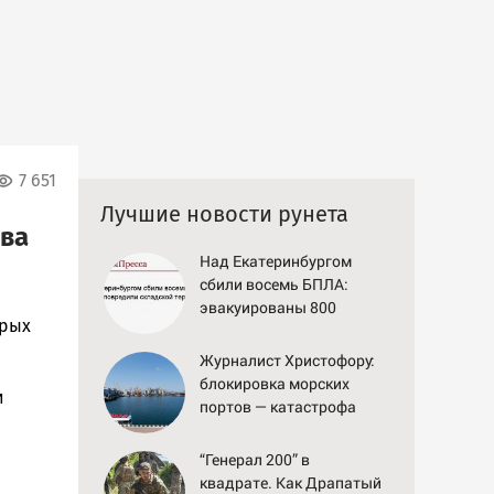
7 651
Лучшие новости рунета
рва
Над Екатеринбургом
сбили восемь БПЛА:
эвакуированы 800
ерых
сотрудников Wildberries
Журналист Христофору:
блокировка морских
и
портов — катастрофа
для Украины
“Генерал 200” в
квадрате. Как Драпатый