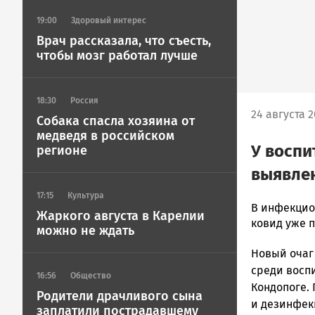
19:00
Здоровый интерес
Врач рассказала, что съесть,
чтобы мозг работал лучше
18:30
Россия
24 августа 2
Собака спасла хозяина от
медведя в российском
У воспи
регионе
выявле
17:15
Культура
Ольга
В инфекцио
Жаркого августа в Карелии
Гаврилова
ковид уже п
можно не ждать
Новости
Новый очаг
Петрозавод
и
среди восп
16:56
Общество
Карелии
Кондопоге.
Родители драчливого сына
|
и дезинфек
заплатили пострадавшему