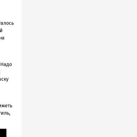
талось
ой
на
 Надо
к
аску
 иметь
тиль,