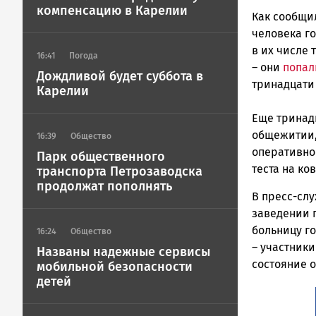
Петрозавод
компенсацию в Карелии
ГОВОРИТ
Как сообщи
человека г
в их числе 
16:41
Погода
– они
попал
Дождливой будет суббота в
тринадцати
Карелии
Еще тринад
общежитии,
16:39
Общество
оперативног
Парк общественного
теста на ко
транспорта Петрозаводска
продолжат пополнять
В пресс-сл
заведении 
больницу го
16:24
Общество
– участники
Названы надежные сервисы
состояние 
мобильной безопасности
детей