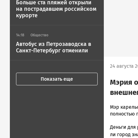
Больше ста пляжей открыли
на пострадавшем российском
курорте
14:18
Общество
Автобус из Петрозаводска в
Санкт-Петербург отменили
24 августа 2
Показать еще
Мэрия о
внешнем
Ника
Мэр карель
плюс
полностью 
Новости
Деньги для
Петрозавод
и
ли город з