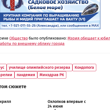
брике
Общество
было опубликовано:
Мэрия обещает к юби
работы по внешнему облику города
ус
училище олимпийского резерва
Кондопога
арелии
пандемия
Минздрав РК
этом сюжете
ирилл
Охлопков впервые с
24 июня