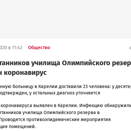
020 в 11:42
Общество
танников училища Олимпийского резе
н коронавирус
нную больницу в Карелии доставили 23 человека: у десят
одтвержден, у остальных диагноз уточняется
 коронавируса выявлен в Карелии. Инфекцию обнаружил
ска
итанников училища Олимпийского резерва в
 Проводятся противоэпидемические мероприятия
ция помещений.