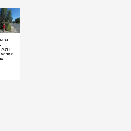
ы за
:
р МУП
л мэрию
по