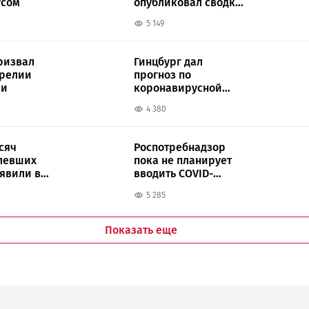
усом
опубликовал сводку
по коронавирусу
5 149
ризвал
Гинцбург дал
арелии
прогноз по
ки
коронавирусной
инфекции в России
4 380
сяч
Роспотребнадзор
левших
пока не планирует
ыявили в
вводить COVID-
ограничения в
5 285
Карелии
Показать еще