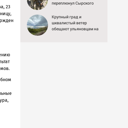
переплюнул Сырского
а, 23
ницу,
Крупный град и
ержден
шквалистый ветер
обещают ульяновцам на
выходные
щению
льтат
омов.
ебном
альные
ура,