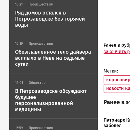
16:21
Происшествия
Ряд домов остался в
Петрозаводске без горячей
воды
16:19
Происшествия
Ранее в ру
закончить 
Обезглавленное тело дайвера
всплыло в Неве на седьмые
сутки
Метки
коронавир
16:01
Общество
новости К
В Петрозаводске обсуждают
будущее
Ранее в 
персонализированной
медицины
Патриарх К
заболел
15:59
Происшествия