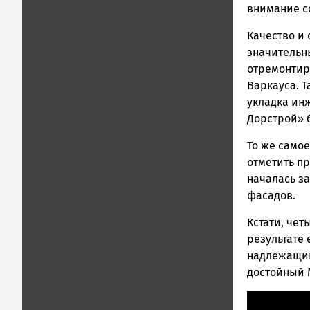
Карелии
внимание с
|
Качество и 
Петрозавод
ГОВОРИТ
значительн
отремонтир
Варкауса. Т
укладка инж
Дорстрой» б
То же самое
отметить пр
началась з
фасадов.
Кстати, че
результате 
надлежащий 
достойный 