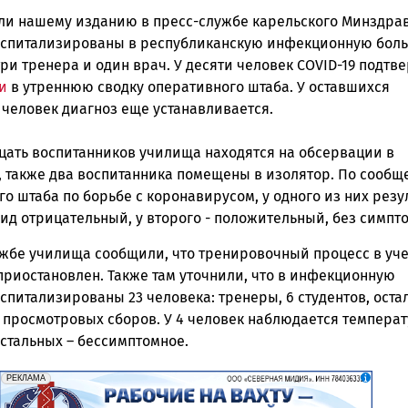
ск
ли нашему изданию в пресс-службе карельского Минздрав
оспитализированы в республиканскую инфекционную боль
три тренера и один врач. У десяти человек COVID-19 подтв
и
в утреннюю сводку оперативного штаба. У оставшихся
 человек диагноз еще устанавливается.
цать воспитанников училища находятся на обсервации в
 также два воспитанника помещены в изолятор. По сооб
о штаба по борьбе с коронавирусом, у одного из них резу
вид отрицательный, у второго - положительный, без симпт
ужбе училища сообщили, что тренировочный процесс в уч
приостановлен. Также там уточнили, что в инфекционную
спитализированы 23 человека: тренеры, 6 студентов, ост
 просмотровых сборов. У 4 человек наблюдается температ
остальных – бессимптомное.
erid: 2SDnjf467GP
Реклама
РЕКЛАМА