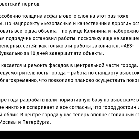
оветский период.
особенно толщина асфальтового слоя на этот раз тоже
ск
ы. По нацпроекту «Безопасные и качественные дороги» ос
овать всего два объекта – по улице Калинина и набережн
ам подрядчик остановил работы, поскольку еще не завеше
енерных сетей: как только эти работы закончатся, «АБЗ-
уквально за 10 дней завершит эти объекты.
 касается и ремонта фасадов в центральной части города.
едусмотрительность города – работа по стандарту вывесо
аблаговременно, что позволило планово осуществить покр
тыре года разрабатывали нормативную базу по вывескам: в
ее никто не оспаривает и все согласны, что город достоин
облик. В центре города у нас теперь вполне столичный с
Москвы и Петербурга.