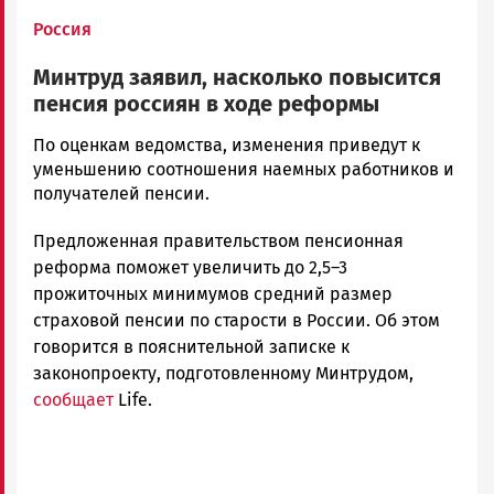
Россия
Минтруд заявил, насколько повысится
пенсия россиян в ходе реформы
Ольга
По оценкам ведомства, изменения приведут к
Гаврилова
уменьшению соотношения наемных работников и
Новости
получателей пенсии.
Петрозаводска
Предложенная правительством пенсионная
и
Карелии
реформа поможет увеличить до 2,5–3
|
прожиточных минимумов средний размер
Петрозаводск
страховой пенсии по старости в России. Об этом
ГОВОРИТ
говорится в пояснительной записке к
законопроекту, подготовленному Минтрудом,
сообщает
Life.