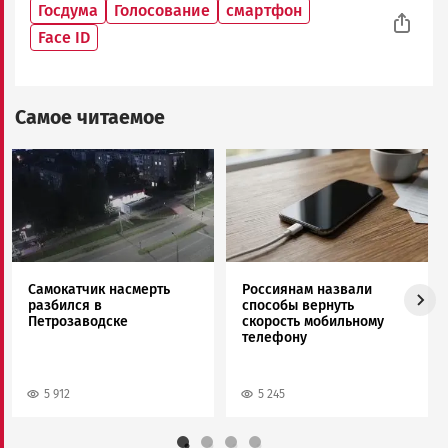
Госдума
Голосование
смартфон
Face ID
Самое читаемое
Image
Image
Самокатчик насмерть
Россиянам назвали
разбился в
способы вернуть
Петрозаводске
скорость мобильному
телефону
5 912
5 245