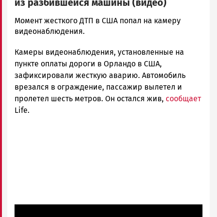
из разбившейся машины (видео)
Ольга
Момент жесткого ДТП в США попал на камеру
Гаврилова
видеонаблюдения.
Новости
Камеры видеонаблюдения, установленные на
Петрозаводска
и
пункте оплаты дороги в Орландо в США,
Карелии
зафиксировали жесткую аварию. Автомобиль
|
врезался в ограждение, пассажир вылетел и
Петрозаводск
пролетел шесть метров. Он остался жив,
сообщает
ГОВОРИТ
Life.