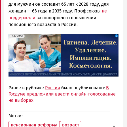
для мужчин он составит 65 лет к 2028 году, для
женщин — 63 года к 2035 году. Профсоюзы
не
поддержали
законопроект о повышении
пенсионного возраста в России.
erid: 2SDnjdpiKp6
Реклама
РЕКЛАМА
Ранее в рубрике
Россия
было опубликовано:
В
Госдуме предложили ввести онлайн-голосование
на выборах
Метки
пенсионная реформа
возраст