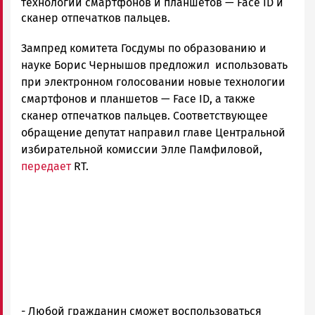
Гаврилова
технологии смартфонов и планшетов — Face ID и
Новости
сканер отпечатков пальцев.
Петрозаводска
Зампред комитета Госдумы по образованию и
и
Карелии
науке Борис Чернышов предложил использовать
|
при электронном голосовании новые технологии
Петрозаводск
смартфонов и планшетов — Face ID, а также
ГОВОРИТ
сканер отпечатков пальцев. Соответствующее
обращение депутат направил главе Центральной
избирательной комиссии Элле Памфиловой,
передает
RT.
- Любой гражданин сможет воспользоваться