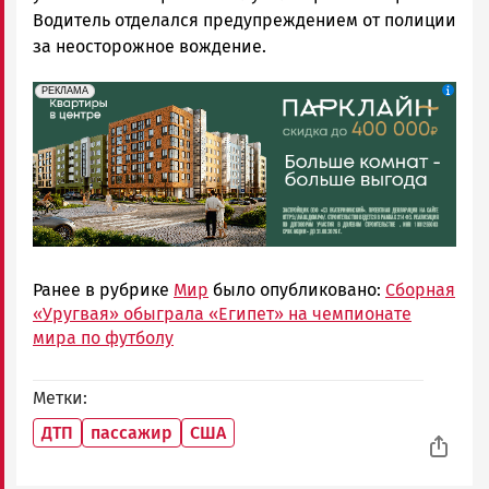
Водитель отделался предупреждением от полиции
за неосторожное вождение.
erid: 2SDnjdeSPnB
Реклама
РЕКЛАМА
Ранее в рубрике
Мир
было опубликовано:
Сборная
«Уругвая» обыграла «Египет» на чемпионате
мира по футболу
Метки
ДТП
пассажир
США