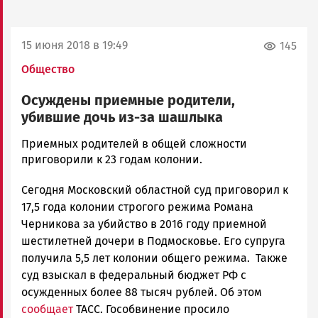
15 июня 2018 в 19:49
145
Общество
Осуждены приемные родители,
убившие дочь из-за шашлыка
Ольга
Приемных родителей в общей сложности
Гаврилова
приговорили к 23 годам колонии.
Новости
Сегодня Московский областной суд приговорил к
Петрозаводска
и
17,5 года колонии строгого режима Романа
Карелии
Черникова за убийство в 2016 году приемной
|
шестилетней дочери в Подмосковье. Его супруга
Петрозаводск
получила 5,5 лет колонии общего режима. Также
ГОВОРИТ
суд взыскал в федеральный бюджет РФ с
осужденных более 88 тысяч рублей. Об этом
сообщает
ТАСС. Гособвинение просило