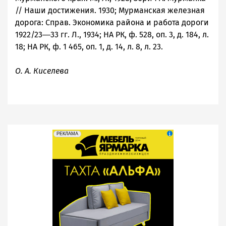
// Наши достижения. 1930; Мурманская железная
дорога: Справ. Экономика района и работа дороги
1922/23―33 гг. Л., 1934; НА РК, ф. 528, оп. 3, д. 184, л.
18; НА РК, ф. 1 465, оп. 1, д. 14, л. 8, л. 23.
О. А. Киселева
erid: 2SDnjeFymr3
Реклама
РЕКЛАМА