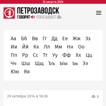
10 августа 2026
alphabet
Аа
Бб
Вв
Гг
Дд
Ее
Жж
Зз
Ии
Йй
Кк
Лл
Мм
Нн
Оо
Пп
Рр
Сс
Тт
Уу
Фф
Хх
Цц
Чч
Шш
Щщ
Ъъ
Ыы
Ьь
Ээ
Юю
Яя
29 октября 2014 в 18:36
6