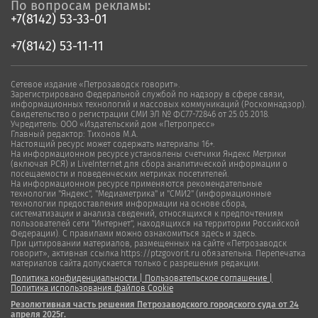
По вопросам рекламы:
+7(8142) 53-33-01
+7(8142) 53-11-11
Сетевое издание «Петрозаводск говорит».
Зарегистрировано Федеральной службой по надзору в сфере связи,
информационных технологий и массовых коммуникаций (Роскомнадзор).
Свидетельство о регистрации СМИ ЭЛ № ФС77-72846 от 25.05.2018.
Учредитель: ООО «Издательский дом «Петропресс»
Главный редактор: Тихонов М.А.
Настоящий ресурс может содержать материалы 16+.
На информационном ресурсе установлены счетчики Яндекс Метрики
(включая РСЯ) и LiveInternet для сбора аналитической информации о
посещаемости и поведенческих метриках посетителей.
На информационном ресурсе применяются рекомендательные
технологии "Яндекс", "Медиаметрика" и "СМИ2" (информационные
технологии предоставления информации на основе сбора,
систематизации и анализа сведений, относящихся к предпочтениям
пользователей сети "Интернет", находящихся на территории Российской
Федерации). С правилами можно ознакомиться здесь и здесь.
При цитировании материалов, размещенных на сайте «Петрозаводск
говорит», активная ссылка https://ptzgovorit.ru обязательна. Перепечатка
материалов сайта допускается только с разрешения редакции.
Политика конфиденциальности
|
Пользовательское соглашение
|
Политика использования файлов Cookie
Резолютивная часть решения Петрозаводского городского суда от 24
апреля 2025г.