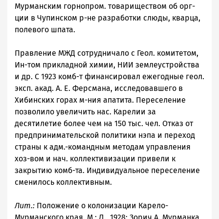
Мурманским горнопром. товариществом об орг-
ции в Чупинском р-не разработки слюды, кварца,
полевого шпата.
Правление МЖД сотрудничало с Геол. комитетом,
Ин-том прикладной химии, НИИ землеустройства
и др. С 1923 комб-т финансировал ежегодные геол.
эксп. акад. А. Е. Ферсмана, исследовавшего в
Хибинских горах м-ния апатита. Переселение
позволило увеличить нас. Карелии за
десятилетие более чем на 150 тыс. чел. Отказ от
предпринимательской политики нэпа и переход
страны к адм.-командным методам управления
хоз-вом и нач. коллективизации привели к
закрытию комб-та. Индивидуальное переселение
сменилось коллективным.
Лит.:
Положение о колонизации Карело-
Мурманского края. М.; Л., 1928; Зорич А. Мурманка