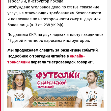
взрослый, инструктор похода.
Возбуждено уголовное дело по статье «оказание
услуг, не отвечающих требованиям безопасности
и повлекшее по неосторожности смерть двух или
более лиц» (ч. 3 ст. 238 УК РФ).
По данным СКР, на двух лодках и плоту находились
47 детей и четверо взрослых инструкторов.
Мы продолжаем следить за развитием событий.
Подробнее о трагедии читайте в
онлайн-
трансляции
портала "Петрозаводск говорит".
erid: Pb3XmBtzt7qh4nNaikXnuHE1bzSb6Vb4eeL28Ue
Реклама
РЕКЛАМА