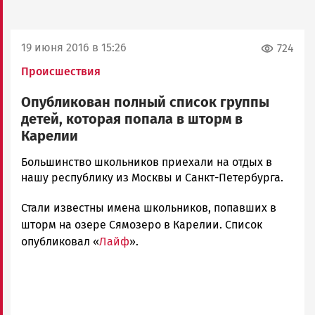
19 июня 2016 в 15:26
724
Происшествия
Опубликован полный список группы
детей, которая попала в шторм в
Карелии
Алексей
Большинство школьников приехали на отдых в
Смирнов
нашу республику из Москвы и Санкт-Петербурга.
Новости
Стали известны имена школьников, попавших в
Петрозаводска
и
шторм на озере Сямозеро в Карелии. Список
Карелии
опубликовал «
Лайф
».
|
Петрозаводск
ГОВОРИТ