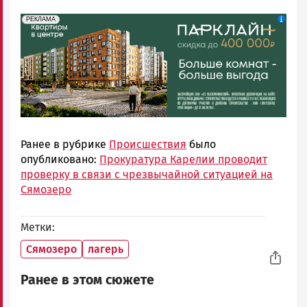
erid: 2SDnjdeSPnB
Реклама
РЕКЛАМА
Ранее в рубрике
Происшествия
было
опубликовано:
Прокуратура Карелии проводит
проверку в связи с чрезвычайной ситуацией на
Сямозеро
Метки
Сямозеро
лагерь
Ранее в этом сюжете