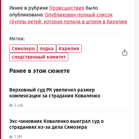
Ранее в рубрике
Происшествия
было
опубликовано:
Опубликован полный список
группы детей, которая попала в шторм в Карелии
Метки
Сямозеро
лодка
Карелия
следственный комитет
Ранее в этом сюжете
Верховный суд РК увеличил размер
компенсации за страдания Коваленко
3 428
Экс-чиновник Коваленко выиграл суд о
страданиях из-за дела Сямозера
1 391