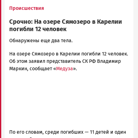
Происшествия
Срочно: На озере Сямозеро в Карелии
погибли 12 человек
Алексей
Обнаружены еще два тела.
Смирнов
На озере Сямозеро в Карелии погибли 12 человек.
Новости
Петрозаводска
Об этом заявил представитель СК РФ Владимир
и
Маркин, сообщает «
Медуза
».
Карелии
|
Петрозаводск
ГОВОРИТ
По его словам, среди погибших — 11 детей и один