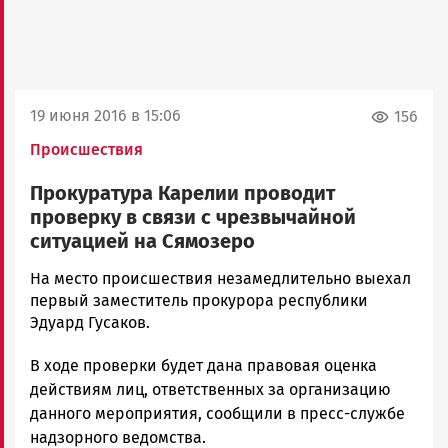
19 июня 2016 в 15:06
156
Происшествия
Прокуратура Карелии проводит
проверку в связи с чрезвычайной
ситуацией на Сямозеро
Алексей
На место происшествия незамедлительно выехал
Смирнов
первый заместитель прокурора республики
Новости
Эдуард Гусаков.
Петрозаводска
В ходе проверки будет дана правовая оценка
и
Карелии
действиям лиц, ответственных за организацию
|
данного мероприятия, сообщили в пресс-службе
Петрозаводск
надзорного ведомства.