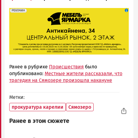
erid: 2SDnjeFymr3
Реклама
РЕКЛАМА
Ранее в рубрике
Происшествия
было
опубликовано:
Местные жители рассказали, что
трагедия на Сямозере произошла накануне
Метки
прокуратура карелии
Сямозеро
Ранее в этом сюжете