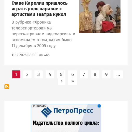
Главе Карелии пришлось
играть роль наравне с
артистами Театра кукол
В рубрике «Хроника
телерепортеров» мы
пересматриваем видеоархивы и
вспоминаем о том, каким было
11 декабря в 2005 году
465
11.12.2025 08:00
Нумерация
1
2
3
4
5
6
7
8
9
…
›
Следующая страница
»
Последняя страница
страниц
erid: 2SDnjeU9utW
Реклама
РЕКЛАМА