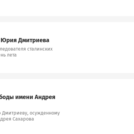
о Юрия Дмитриева
следователя сталинских
нь лета
боды имени Андрея
 Дмитриеву, осужденному
ндрея Сахарова