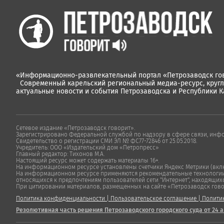
«Информационно-развлекательный портал «Петрозаводск гов
Современный карельский региональный медиа-ресурс, круг
актуальные новости и события Петрозаводска и Республики К
Сетевое издание «Петрозаводск говорит».
Зарегистрировано Федеральной службой по надзору в сфере связи, инф
Свидетельство о регистрации СМИ ЭЛ № ФС77-72846 от 25.05.2018.
Учредитель: ООО «Издательский дом «Петропресс»
Главный редактор: Тихонов М.А.
Настоящий ресурс может содержать материалы 16+.
На информационном ресурсе установлены счетчики Яндекс Метрики (включ
На информационном ресурсе применяются рекомендательные технологии "
относящихся к предпочтениям пользователей сети "Интернет", находящих
При цитировании материалов, размещенных на сайте «Петрозаводск говорит
Политика конфиденциальности
|
Пользовательское соглашение
|
Полити
Резолютивная часть решения Петрозаводского городского суда от 24 а