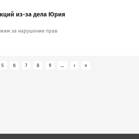
кций из-за дела Юрия
ежим за нарушение прав
5
6
7
8
9
…
›
Следующая страница
»
Последняя страница