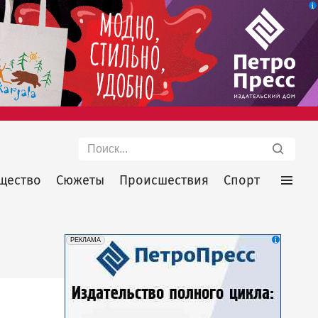
Поиск
щество
Сюжеты
Происшествия
Спорт
erid: 2SDnjeU9utW
Реклама
РЕКЛАМА