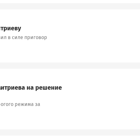
итриеву
вил в силе приговор
митриева на решение
рогого режима за