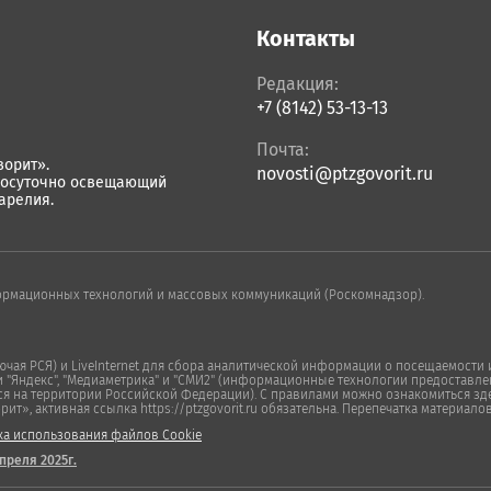
Контакты
Редакция:
+7 (8142) 53-13-13
Почта:
орит».
novosti@ptzgovorit.ru
лосуточно освещающий
арелия.
ормационных технологий и массовых коммуникаций (Роскомнадзор).
ая РСЯ) и LiveInternet для сбора аналитической информации о посещаемости и
Яндекс", "Медиаметрика" и "СМИ2" (информационные технологии предоставлен
ся на территории Российской Федерации). С правилами можно ознакомиться зде
», активная ссылка https://ptzgovorit.ru обязательна. Перепечатка материало
ка использования файлов Cookie
преля 2025г.