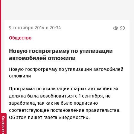
9 сентября 2014 в 20:34
90
Общество
Новую госпрограмму по утилизации
автомобилей отложили
admintimur
Новую госпрограмму по утилизации автомобилей
Новости
отложили
Петрозаводска
Программа по утилизации старых автомобилей
и
Карелии
должна была возобновиться с 1 сентября, не
|
заработала, так как не было подписано
Петрозаводск
соответствующее постановление правительства.
ГОВОРИТ
Об этом пишет газета «Ведомости».