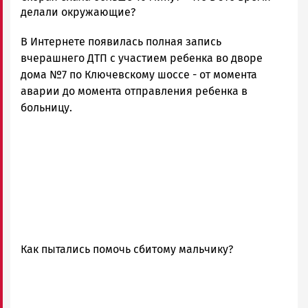
Новости
делали окружающие?
Петрозаводска
В Интернете появилась полная запись
и
Карелии
вчерашнего ДТП с участием ребенка во дворе
|
дома №7 по Ключевскому шоссе - от момента
Петрозаводск
аварии до момента отправления ребенка в
ГОВОРИТ
больницу.
Как пытались помочь сбитому мальчику?