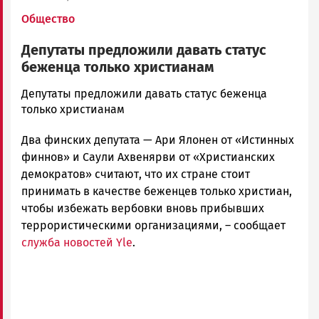
Общество
Депутаты предложили давать статус
беженца только христианам
admintimur
Депутаты предложили давать статус беженца
Новости
только христианам
Петрозаводска
Два финских депутата — Ари Ялонен от «Истинных
и
Карелии
финнов» и Саули Ахвенярви от «Христианских
|
демократов» считают, что их стране стоит
Петрозаводск
принимать в качестве беженцев только христиан,
ГОВОРИТ
чтобы избежать вербовки вновь прибывших
террористическими организациями, – сообщает
служба новостей Yle
.