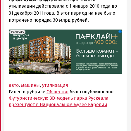
утилизации действовала с 1 января 2010 года до
31 декабря 2011 года. В этот период на нее было
потрачено порядка 30 млрд рублей.
erid: 2SDnjdeSPnB
Реклама
РЕКЛАМА
авто
,
машины
,
утилизация
Ранее в рубрике
Общество
было опубликовано:
Футуристическую 3D-модель парка Рускеала
презентуют в Национальном музее Карелии