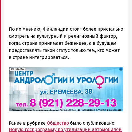
По их мнению, Финляндии стоит более пристально
смотреть на культурный и религиозный фактор,
когда страна принимает беженцев, а в будущем
предоставлять такой статус только тем, кто может
в стране интегрироваться.
erid: 2SDnjek5YUa
Реклама
РЕКЛАМА
Ранее в рубрике
Общество
было опубликовано:
Новую госпрограмму по утилизации автомобилей