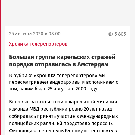
25 августа 2020 в 08:00
5 805
Хроника телерепортеров
Большая группа карельских стражей
порядка отправилась в Амстердам
Корректор
В рубрике «Хроника телерепортеров» мы
Новости
пересматриваем видеоархивы и вспоминаем о
Петрозаводска
том, каким было 25 августа в 2000 году
и
Впервые за всю историю карельской милиции
Карелии
|
команда МВД республики ровно 20 лет назад
Петрозаводск
собиралась принять участие в Международных
ГОВОРИТ
полицейских ралли. Ей предстояло пересечь
Финляндию, переплыть Балтику и стартовать в