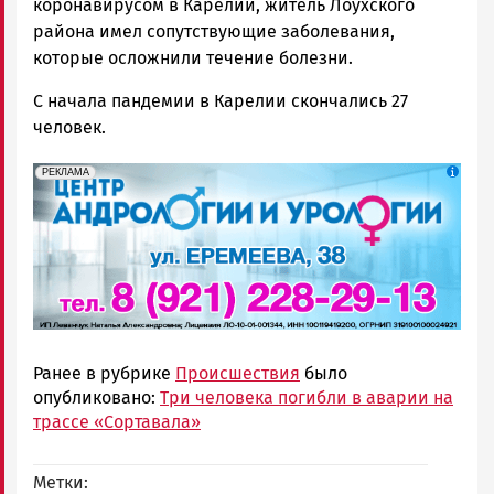
коронавирусом в Карелии, житель Лоухского
района имел сопутствующие заболевания,
которые осложнили течение болезни.
С начала пандемии в Карелии скончались 27
человек.
erid: 2SDnjek5YUa
Реклама
РЕКЛАМА
Ранее в рубрике
Происшествия
было
опубликовано:
Три человека погибли в аварии на
трассе «Сортавала»
Метки