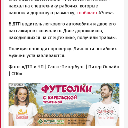
наехал на спецтехнику рабочих, которые
наносили дорожную разметку,
сообщает
47news.
В ДТП водитель легкового автомобиля и двое его
пассажиров скончались. Двое дорожников,
находившихся на спецтехнике, получили травмы.
Полиция проводит проверку. Личности погибших
мужчин устанавливаются.
Фото: «ДТП и ЧП | Санкт-Петербург | Питер Онлайн
| СПб»
erid: Pb3XmBtzt7qh4nNaikXnuHE1bzSb6Vb4eeL28Ue
Реклама
РЕКЛАМА