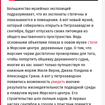
Большинство музейных экспозиций
подразумевает, что их экспонаты статичны и
показываются в помещении. А вот новый музей,
который собирались открыть в Петрозаводске в
сентябре, будет отпускать своих питомцев из
общего выставочного пространства. Ведь
основными объектами показа в новом музее
стали
в Морском центре деревянные суда. О том, что
морские черви достаточно прожорливы для того,
чтобы попортить обшивку деревянного судна,
многие из нас знают только путешествуя по
книжным морям Жюля Верна, Джека Лондона и
Александра Грина. А вот у петрозаводчан
появилась возможность
увидеть
воочию
результаты жизнедеятельности подводной среды
в плавучем музее Морского центра. Его
строительство шло полным ходом. В первых
числах сентября в городе у пристани появится