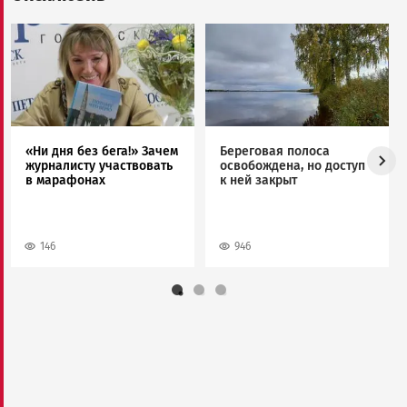
Image
Image
«Ни дня без бега!» Зачем
Береговая полоса
журналисту участвовать
освобождена, но доступ
в марафонах
к ней закрыт
146
946