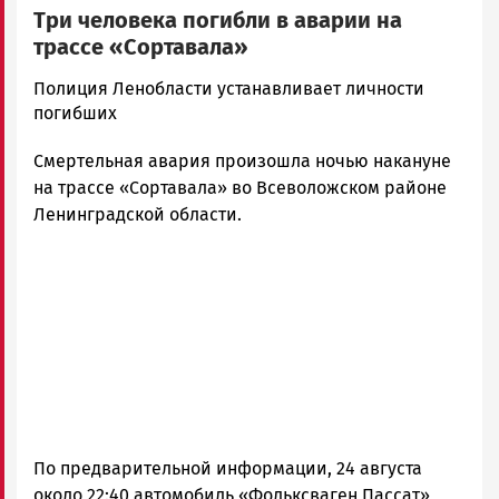
Три человека погибли в аварии на
трассе «Сортавала»
Корректор
Полиция Ленобласти устанавливает личности
Новости
погибших
Петрозаводска
Смертельная авария произошла ночью накануне
и
Карелии
на трассе «Сортавала» во Всеволожском районе
|
Ленинградской области.
Петрозаводск
ГОВОРИТ
По предварительной информации, 24 августа
около 22:40 автомобиль «Фольксваген Пассат»