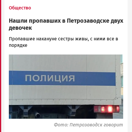
Общество
Нашли пропавших в Петрозаводске двух
девочек
Наталья
Пропавшие накануне сестры живы, с ними все в
Колоко…
порядке
Новости
Image
Петрозаводска
и
Карелии
|
Петрозаводск
ГОВОРИТ
Фото: Петрозаводск говорит