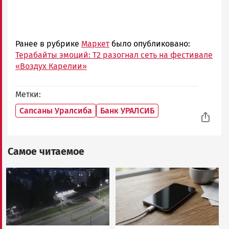
Ранее в рубрике
Маркет
было опубликовано:
Терабайты эмоций: T2 разогнал сеть на фестивале
«Воздух Карелии»
Метки
Сапсаны Уралсиба
Банк УРАЛСИБ
Самое читаемое
Image
Image