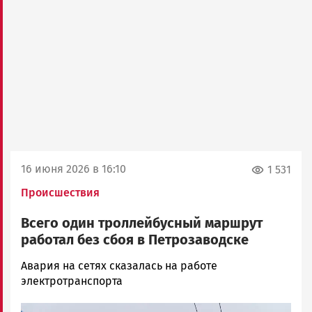
16 июня 2026 в 16:10
1 531
Происшествия
Всего один троллейбусный маршрут
работал без сбоя в Петрозаводске
Наталья
Авария на сетях сказалась на работе
Колоко…
электротранспорта
Новости
Image
Петрозаводска