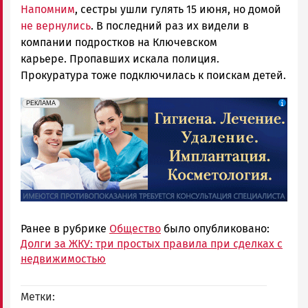
Напомним
, сестры ушли гулять 15 июня, но домой
не вернулись
. В последний раз их видели в
компании подростков на Ключевском
карьере. Пропавших искала полиция.
Прокуратура тоже подключилась к поискам детей.
erid: 2SDnjdpiKp6
Реклама
РЕКЛАМА
Ранее в рубрике
Общество
было опубликовано:
Долги за ЖКУ: три простых правила при сделках с
недвижимостью
Метки