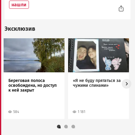
нашли
Эксклюзив
Image
Image
Береговая полоса
«Я не буду прятаться за
освобождена, но доступ
чужими спинами»
к ней закрыт
584
1 181