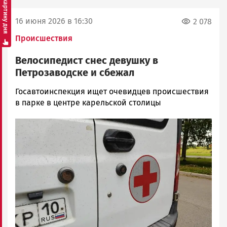
Смотреть картину дня
16 июня 2026 в 16:30
2 078
Происшествия
Велосипедист снес девушку в
Петрозаводске и сбежал
Юрий
Госавтоинспекция ищет очевидцев происшествия
Каулио
в парке в центре карельской столицы
Новости
Image
Петрозаводска
и
Карелии
|
Петрозаводск
ГОВОРИТ