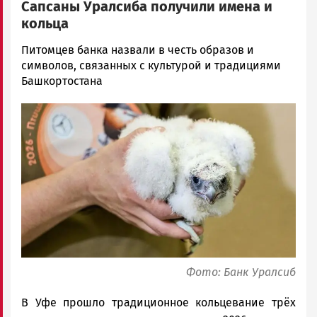
Сапсаны Уралсиба получили имена и
кольца
Екатерина
Питомцев банка назвали в честь образов и
Желу…
символов, связанных с культурой и традициями
Новости
Башкортостана
Петрозаводска
Image
и
Карелии
|
Петрозаводск
ГОВОРИТ
Фото: Банк Уралсиб
В Уфе прошло традиционное кольцевание трёх