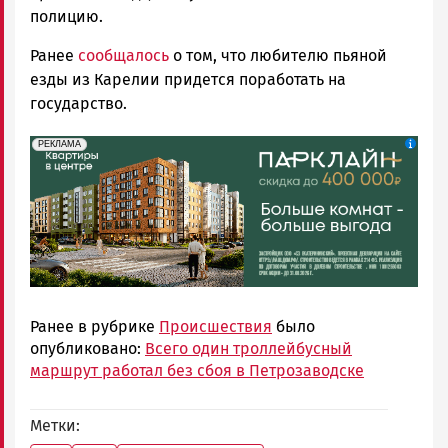
полицию.
Ранее
сообщалось
о том, что любителю пьяной
езды из Карелии придется поработать на
государство.
erid: 2SDnjdeSPnB
Реклама
РЕКЛАМА
Ранее в рубрике
Происшествия
было
опубликовано:
Всего один троллейбусный
маршрут работал без сбоя в Петрозаводске
Метки