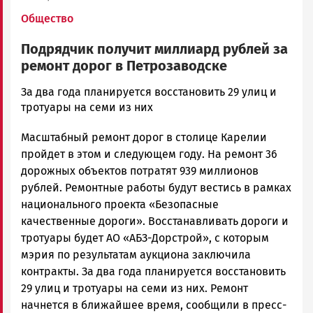
Общество
Подрядчик получит миллиард рублей за
ремонт дорог в Петрозаводске
Ольга
За два года планируется восстановить 29 улиц и
Гаврилова
тротуары на семи из них
Новости
Масштабный ремонт дорог в столице Карелии
Петрозаводска
и
пройдет в этом и следующем году. На ремонт 36
Карелии
дорожных объектов потратят 939 миллионов
|
рублей. Ремонтные работы будут вестись в рамках
Петрозаводск
национального проекта «Безопасные
ГОВОРИТ
качественные дороги». Восстанавливать дороги и
тротуары будет АО «АБЗ-Дорстрой», с которым
мэрия по результатам аукциона заключила
контракты. За два года планируется восстановить
29 улиц и тротуары на семи из них. Ремонт
начнется в ближайшее время, сообщили в пресс-