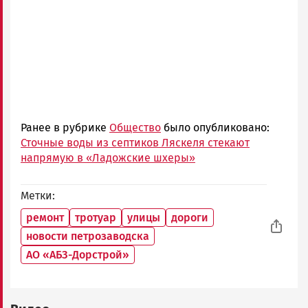
Ранее в рубрике
Общество
было опубликовано:
Сточные воды из септиков Ляскеля стекают
напрямую в «Ладожские шхеры»
Метки
ремонт
тротуар
улицы
дороги
новости петрозаводска
АО «АБЗ-Дорстрой»