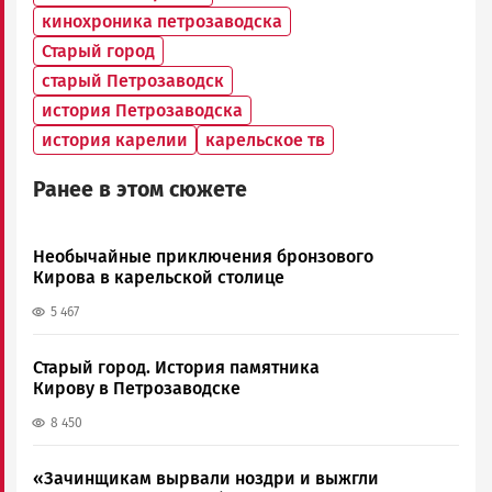
кинохроника петрозаводска
Старый город
старый Петрозаводск
история Петрозаводска
история карелии
карельское тв
Ранее в этом сюжете
Необычайные приключения бронзового
Кирова в карельской столице
5 467
Старый город. История памятника
Кирову в Петрозаводске
8 450
«Зачинщикам вырвали ноздри и выжгли