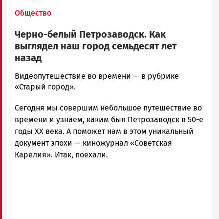
Общество
Черно-белый Петрозаводск. Как
выглядел наш город семьдесят лет
назад
Александр
Видеопутешествие во времени — в рубрике
Лычагин
«Старый город».
Новости
Сегодня мы совершим небольшое путешествие во
Петрозаводска
и
времени и узнаем, каким был Петрозаводск в 50-е
Карелии
годы XX века. А поможет нам в этом уникальный
|
документ эпохи — киножурнал «Советская
Петрозаводск
Карелия». Итак, поехали.
ГОВОРИТ