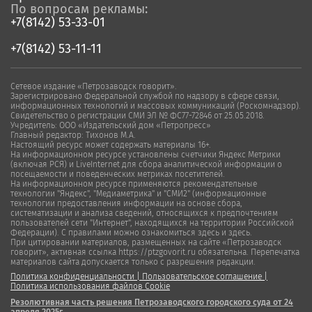
По вопросам рекламы:
+7(8142) 53-33-01
+7(8142) 53-11-11
Сетевое издание «Петрозаводск говорит».
Зарегистрировано Федеральной службой по надзору в сфере связи,
информационных технологий и массовых коммуникаций (Роскомнадзор).
Свидетельство о регистрации СМИ ЭЛ № ФС77-72846 от 25.05.2018.
Учредитель: ООО «Издательский дом «Петропресс»
Главный редактор: Тихонов М.А.
Настоящий ресурс может содержать материалы 16+.
На информационном ресурсе установлены счетчики Яндекс Метрики
(включая РСЯ) и LiveInternet для сбора аналитической информации о
посещаемости и поведенческих метриках посетителей.
На информационном ресурсе применяются рекомендательные
технологии "Яндекс", "Медиаметрика" и "СМИ2" (информационные
технологии предоставления информации на основе сбора,
систематизации и анализа сведений, относящихся к предпочтениям
пользователей сети "Интернет", находящихся на территории Российской
Федерации). С правилами можно ознакомиться здесь и здесь.
При цитировании материалов, размещенных на сайте «Петрозаводск
говорит», активная ссылка https://ptzgovorit.ru обязательна. Перепечатка
материалов сайта допускается только с разрешения редакции.
Политика конфиденциальности
|
Пользовательское соглашение
|
Политика использования файлов Cookie
Резолютивная часть решения Петрозаводского городского суда от 24