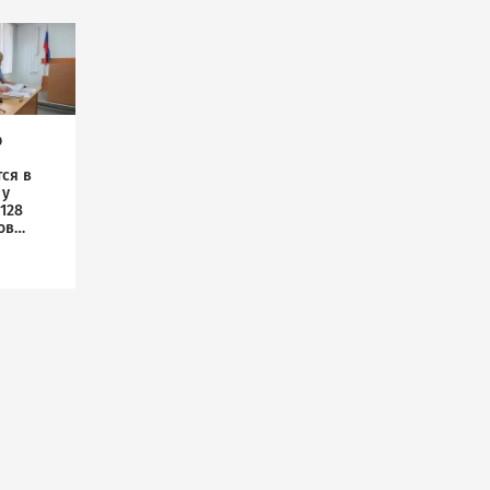
р
ся в
 у
128
ов