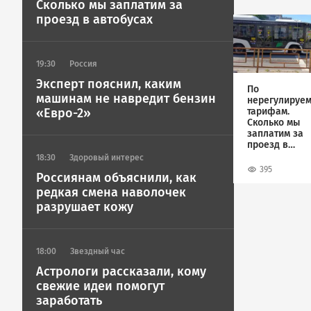
Сколько мы заплатим за
проезд в автобусах
Image
19:30
Россия
Эксперт пояснил, каким
По
машинам не навредит бензин
нерегулируе
тарифам.
«Евро-2»
Сколько мы
заплатим за
проезд в
автобусах
18:30
Здоровый интерес
395
Россиянам объяснили, как
редкая смена наволочек
разрушает кожу
18:00
Звездный час
Астрологи рассказали, кому
свежие идеи помогут
заработать