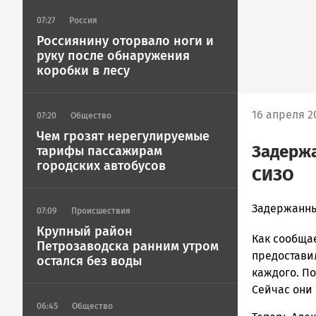
07:27
Россия
Россиянину оторвало ноги и
руку после обнаружения
коробки в лесу
16 апреля 20
07:20
Общество
Чем грозят нерегулируемые
Задерж
тарифы пассажирам
городских автобусов
СИЗО
admintimur
Задержанны
07:09
Происшествия
Новости
Крупный район
Как сообщае
Петрозавод
Петрозаводска ранним утром
и
предостави
остался без воды
Карелии
каждого. По
|
Сейчас они 
Петрозавод
06:45
Общество