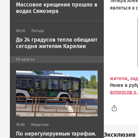
ГОВОРИТ
Теперь Але
Массовое крещение прошло в
являться к
водах Сямозера
06:30
Погода
До 24 градусов тепла обещают
сегодня жителям Карелии
09
августа
Image
жители
,
за
Ранее в ру
вопросов о 
19:50
Общество
По нерегулируемым тарифам.
Эксклюзив