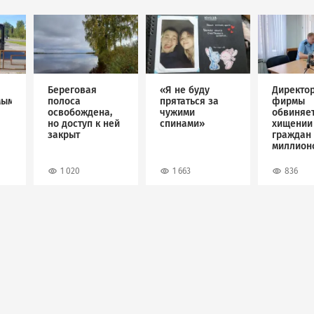
Image
Image
Image
Береговая
«Я не буду
Директо
мым
полоса
прятаться за
фирмы
освобождена,
чужими
обвиняет
но доступ к ней
спинами»
хищении
закрыт
граждан 
миллион
рублей
1 020
1 663
836