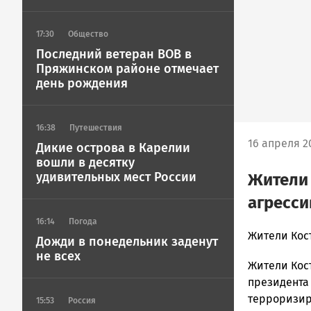
17:30
Общество
Последний ветеран ВОВ в
Пряжинском районе отмечает
день рождения
16:38
Путешествия
16 апреля 20
Дикие острова в Карелии
вошли в десятку
удивительных мест России
Жители
агресси
16:14
Погода
admintimur
Жители Кос
Дожди в понедельник заденут
Новости
не всех
Жители Кос
Петрозавод
и
президента
Карелии
терроризир
15:53
Россия