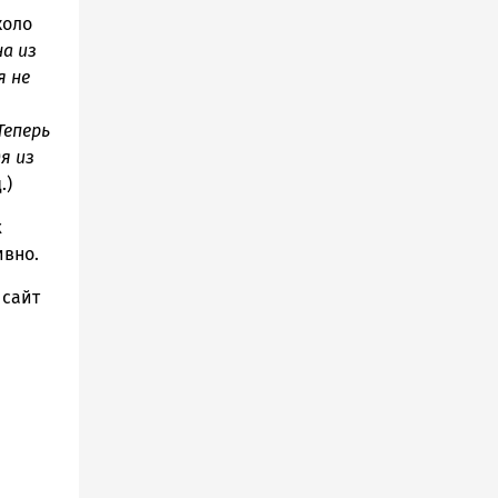
коло
на из
я не
Теперь
я из
.)
х
ивно.
 сайт