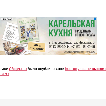
erid: 2SDnjdZZiDC
Реклама
РЕКЛАМА
брике
Общество
было опубликовано:
Костомукшане вышли 
 СИЗО