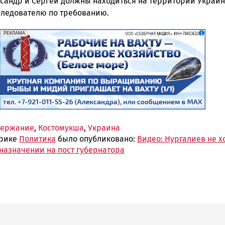
ксандр и Сергей должны находиться на территории Украи
 следователю по требованию.
erid: 2SDnjf467GP
Реклама
РЕКЛАМА
держание
,
Костомукша
,
Украина
брике
Политика
было опубликовано:
Видео: Нургалиев не х
назначении на пост губернатора