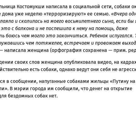
льница Костомукши написала в социальной сети, собаки о
ск
е дома уже неделю «терроризируют» ее семью.
«Вчера од
лаяла и скалилась на моего восьмилетнего сына, если бы 
 это с балкона и не поспешила к нему на помощь, даже
ь боюсь чем могло это закончиться. Ребенок испугался. 
оружавшись чем потяжелее, встречаем и провожаем выход
 — написала женщина (орфография сохранена — прим. ред
дении своих слов женщина опубликовала видео, на кадра
йствительно есть собаки, однако ведут они себя не агресс
тся в сообщении, напуганные собаками жильцы «Путину на
и». В мэрии города им сообщили, что денег на открытие
ля бездомных собак нет.