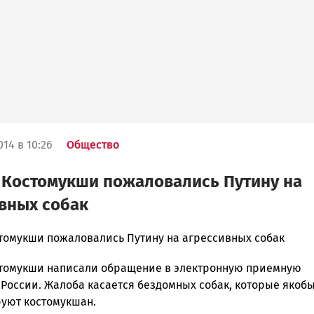
14 в 10:26
Общество
 Костомукши пожаловались Путину на
вных собак
томукши пожаловались Путину на агрессивных собак
томукши написали обращение в электронную приемную
ска
 России. Жалоба касается бездомных собак, которые якоб
уют костомукшан.