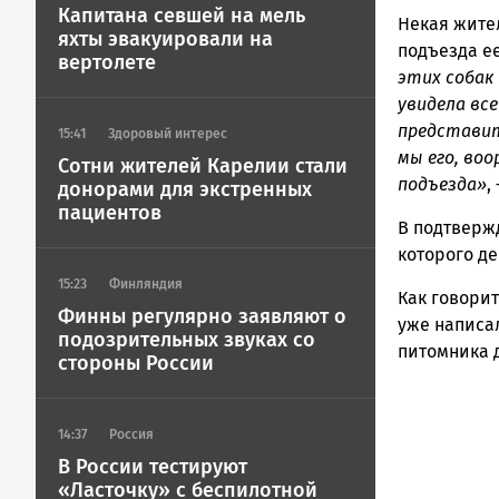
|
Капитана севшей на мель
Некая жите
Петрозавод
яхты эвакуировали на
ГОВОРИТ
подъезда е
вертолете
этих собак 
увидела все
представит
15:41
Здоровый интерес
мы его, во
Сотни жителей Карелии стали
подъезда»
,
донорами для экстренных
пациентов
В подтверж
которого де
15:23
Финляндия
Как говори
Финны регулярно заявляют о
уже написал
подозрительных звуках со
питомника д
стороны России
14:37
Россия
В России тестируют
«Ласточку» с беспилотной