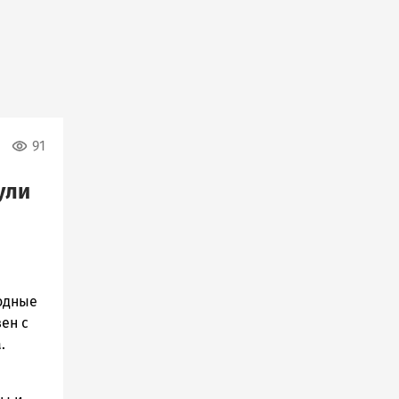
91
ули
родные
ен с
.