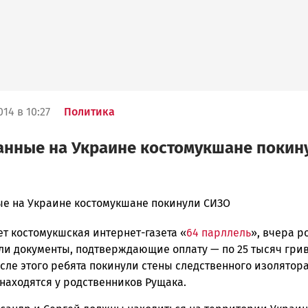
14 в 10:27
Политика
анные на Украине костомукшане покин
е на Украине костомукшане покинули СИЗО
т костомукшская интернет-газета «
64 парллель
», вчера 
ска
ли документы, подтверждающие оплату — по 25 тысяч грив
сле этого ребята покинули стены следственного изолятора
находятся у родственников Рущака.
ск