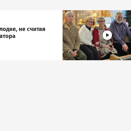
Image
лодке, не считая
атора