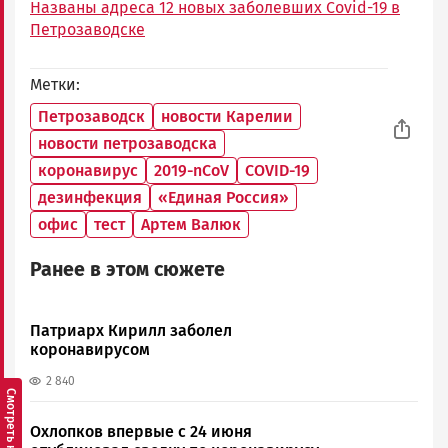
Названы адреса 12 новых заболевших Covid-19 в
Петрозаводске
Метки
Петрозаводск
новости Карелии
новости петрозаводска
коронавирус
2019-nCoV
COVID-19
дезинфекция
«Единая Россия»
офис
тест
Артем Валюк
Ранее в этом сюжете
Патриарх Кирилл заболел
коронавирусом
2 840
Охлопков впервые с 24 июня