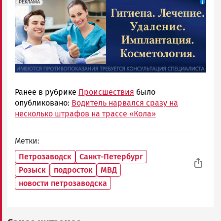
erid: 2SDnjdpiKp6
Реклама
РЕКЛАМА
Ранее в рубрике
Происшествия
было
опубликовано:
Водитель нарвался сразу на
несколько штрафов на трассе «Кола»
Метки
Петрозаводск
Санкт-Петербург
Розыск
подросток
МВД
новости петрозаводска