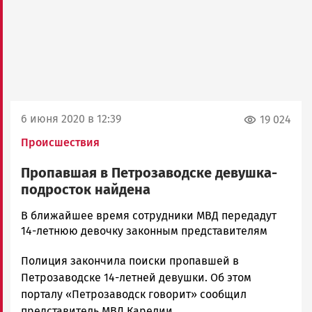
6 июня 2020 в 12:39
19 024
Происшествия
Пропавшая в Петрозаводске девушка-
подросток найдена
Корректор
В ближайшее время сотрудники МВД передадут
Новости
14-летнюю девочку законным представителям
Петрозаводска
Полиция закончила поиски пропавшей в
и
Карелии
Петрозаводске 14-летней девушки. Об этом
|
порталу «Петрозаводск говорит» сообщил
Петрозаводск
представитель МВД Карелии.