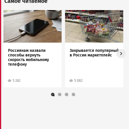
Самое читаемое
Image
Image
Россиянам назвали
Закрывается популярный
способы вернуть
в России маркетплейс
скорость мобильному
телефону
5 262
5 082