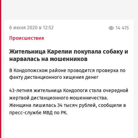
6 июня 2020 в 12:52
14 415
Происшествия
Жительница Карелии покупала собаку и
нарвалась на мошенников
Алексей
В Кондопожском районе проводится проверка по
Смирнов
факту дистанционного хищения денег
Новости
43-летняя жительница Кондопоги стала очередной
Петрозаводска
и
жертвой дистанционного мошенничества.
Карелии
Женщина лишилась 34 тысяч рублей, сообщили в
|
пресс-службе МВД по РК.
Петрозаводск
ГОВОРИТ