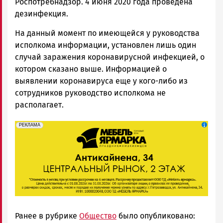
Роспотребнадзор. 4 июня 2020 года проведена
дезинфекция.
На данный момент по имеющейся у руководства
исполкома информации, установлен лишь один
случай заражения коронавирусной инфекцией, о
котором сказано выше. Информацией о
выявлении коронавируса еще у кого-либо из
сотрудников руководство исполкома не
располагает.
erid: 2SDnjeFymr3
Реклама
РЕКЛАМА
Ранее в рубрике
Общество
было опубликовано: