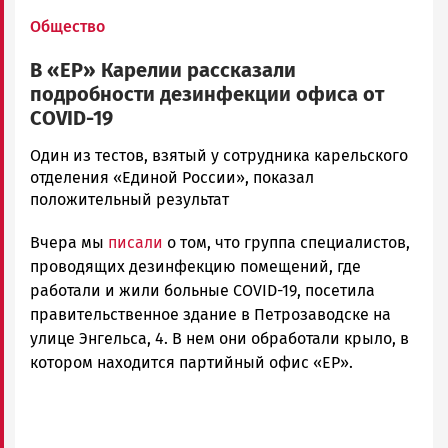
Общество
В «ЕР» Карелии рассказали
подробности дезинфекции офиса от
COVID-19
Алексей
Один из тестов, взятый у сотрудника карельского
Смирнов
отделения «Единой России», показал
Новости
положительный результат
Петрозаводска
Вчера мы
писали
о том, что группа специалистов,
и
Карелии
проводящих дезинфекцию помещений, где
|
работали и жили больные COVID-19, посетила
Петрозаводск
правительственное здание в Петрозаводске на
ГОВОРИТ
улице Энгельса, 4. В нем они обработали крыло, в
котором находится партийный офис «ЕР».