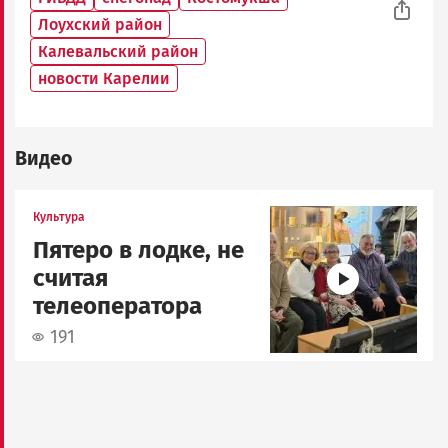
Лоухский район
Калевальский район
новости Карелии
Видео
Image
Культура
Пятеро в лодке, не
считая
телеоператора
191