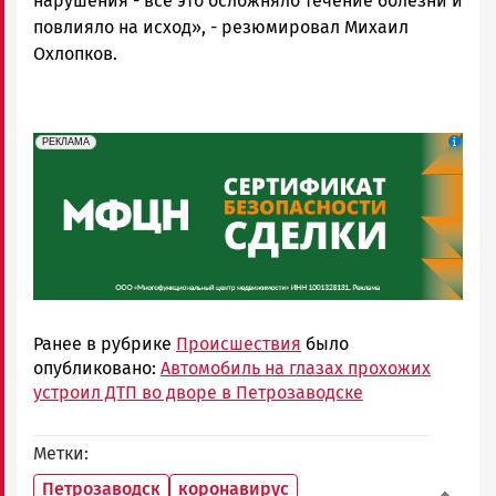
нарушения - все это осложняло течение болезни и
повлияло на исход», - резюмировал Михаил
Охлопков.
erid: 2SDnjeH4Mf4
Реклама
РЕКЛАМА
Ранее в рубрике
Происшествия
было
опубликовано:
Автомобиль на глазах прохожих
устроил ДТП во дворе в Петрозаводске
Метки
Петрозаводск
коронавирус