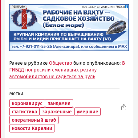
erid: 2SDnjf467GP
Реклама
РЕКЛАМА
Ранее в рубрике
Общество
было опубликовано:
В
ГИБДД попросили сменивших резину
автомобилистов не садиться за руль
Метки
коронавирус
пандемия
статистика
зараженные
умершие
оперативный штаб
новости Карелии