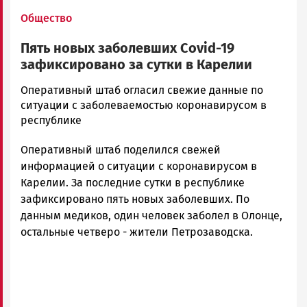
Общество
Пять новых заболевших Covid-19
зафиксировано за сутки в Карелии
Юрий
Оперативный штаб огласил свежие данные по
Каулио
ситуации с заболеваемостью коронавирусом в
Новости
республике
Петрозаводска
Оперативный штаб поделился свежей
и
Карелии
информацией о ситуации с коронавирусом в
|
Карелии. За последние сутки в республике
Петрозаводск
зафиксировано пять новых заболевших. По
ГОВОРИТ
данным медиков, один человек заболел в Олонце,
остальные четверо - жители Петрозаводска.