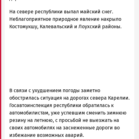
Новости
На севере республики выпал майский снег.
Петрозаводска
и
Неблагоприятное природное явление накрыло
Карелии
Костомукшу, Калевальский и Лоухский районы.
|
Петрозаводск
ГОВОРИТ
В связи с ухудшением погоды заметно
обострилась ситуация на дорогах севера Карелии.
Госавтоинспекция республики обратилась к
автомобилистам, уже успевшим сменить зимнюю
резину на летнюю, с просьбой не выезжать на
своих автомобилях на заснеженные дороги во
избежание возможных аварий.