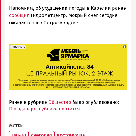
Напомним, об ухудшении погоды в Карелии ранее
сообщил
Гидрометцентр. Мокрый снег сегодня
ожидается и в Петрозаводске.
erid: 2SDnjeFymr3
Реклама
РЕКЛАМА
Ранее в рубрике
Общество
было опубликовано:
Погода в республике портится
Метки
ГИБДД
снегопад
Костомукша