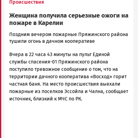
Происшествия
Женщина получила серьезные ожоги на
пожаре в Карелии
Юрий
Поздним вечером пожарные Пряжинского района
Каулио
тушили огонь в дачном кооперативе
Новости
Вчера в 22 часа 43 минуты на пульт Единой
Петрозаводска
и
службы спасения-01 Пряжинского района
Карелии
поступило тревожное сообщение о том, что на
|
территории дачного кооператива «Восход» горит
Петрозаводск
частная баня. На место происшествия выехали
ГОВОРИТ
пожарные из поселков Эссойла и Чална, сообщает
источник, близкий к МЧС по РК.