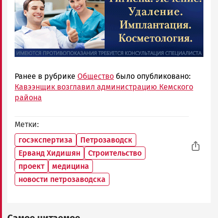
Ранее в рубрике
Общество
было опубликовано:
Кавээнщик возглавил администрацию Кемского
района
Метки
госэкспертиза
Петрозаводск
Ерванд Хидишян
Строительство
проект
медицина
новости петрозаводска