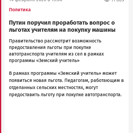
Политика
Путин поручил проработать вопрос о
льготах учителям на покупку машины
Ольга
Правительство рассмотрит возможность
Гаврилова
предоставления льготы при покупке
Новости
автотранспорта учителям из сел в рамках
Петрозаводска
программы «Земский учитель»
и
В рамках программы «Земский учитель» может
Карелии
|
появиться новая льгота. Педагогам, работающим в
Петрозаводск
отделанных сельских местностях, могут
ГОВОРИТ
предоставить льготу при покупке автотранспорта.