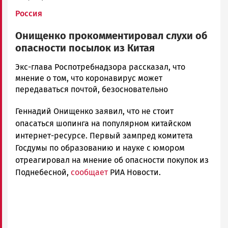
Россия
Онищенко прокомментировал слухи об
опасности посылок из Китая
Корректор
Экс-глава Роспотребнадзора рассказал, что
Новости
мнение о том, что коронавирус может
Петрозаводска
передаваться почтой, безосновательно
и
Геннадий Онищенко заявил, что не стоит
Карелии
|
опасаться шопинга на популярном китайском
Петрозаводск
интернет-ресурсе. Первый зампред комитета
ГОВОРИТ
Госдумы по образованию и науке с юмором
отреагировал на мнение об опасности покупок из
Поднебесной,
сообщает
РИА Новости.