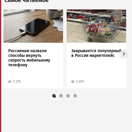
Самое читаемое
Image
Image
Россиянам назвали
Закрывается популярный
способы вернуть
в России маркетплейс
скорость мобильному
телефону
5 275
5 091