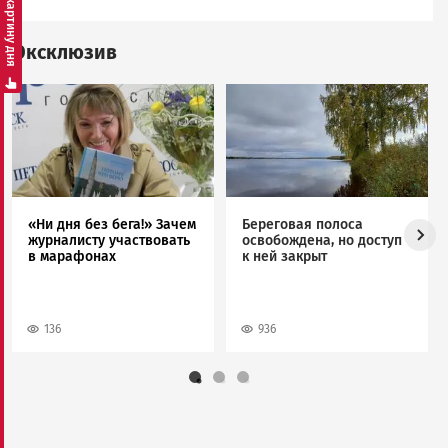
Смотреть картину дня
Эксклюзив
Image
Image
«Ни дня без бега!» Зачем
Береговая полоса
журналисту участвовать
освобождена, но доступ
в марафонах
к ней закрыт
136
936