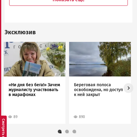
Эксклюзив
Image
Image
«Ни дня без бега!» Зачем
Береговая полоса
журналисту участвовать
освобождена, но доступ
в марафонах
к ней закрыт
89
890