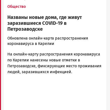
Общество
Названы новые дома, где живут
заразившиеся COVID-19 в
Петрозаводске
Алексей
Обновлена онлайн-карта распространения
Смирнов
коронавируса в Карелии
Новости
На онлайн-карту распространения коронавируса
Петрозаводска
и
по Карелии нанесены новые отметки в
Карелии
Петрозаводске, фиксирующие место проживания
|
людей, заразившихся инфекцией.
Петрозаводск
ГОВОРИТ