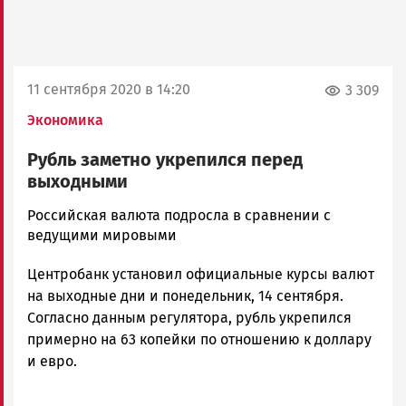
11 сентября 2020 в 14:20
3 309
Экономика
Рубль заметно укрепился перед
выходными
Юрий
Российская валюта подросла в сравнении с
Каулио
ведущими мировыми
Новости
Центробанк установил официальные курсы валют
Петрозаводска
и
на выходные дни и понедельник, 14 сентября.
Карелии
Согласно данным регулятора, рубль укрепился
|
примерно на 63 копейки по отношению к доллару
Петрозаводск
и евро.
ГОВОРИТ