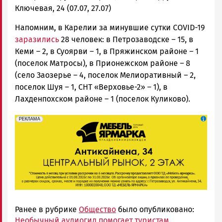
Ключевая, 24 (07.07, 27.07)
Напомним, в Карелии за минувшие сутки COVID-19
заразились
28 человек: в Петрозаводске – 15, в
Кеми – 2, в Суоярви – 1, в Пряжинском районе – 1
(поселок Матросы), в Прионежском районе – 8
(село Заозерье – 4, поселок Мелиоративный – 2,
поселок Шуя – 1, СНТ «Верховье-2» – 1), в
Лахденпохском районе – 1 (поселок Куликово).
erid: 2SDnjeFymr3
Реклама
РЕКЛАМА
Ранее в рубрике
Общество
было опубликовано:
Необычный аудиогид помогает туристам