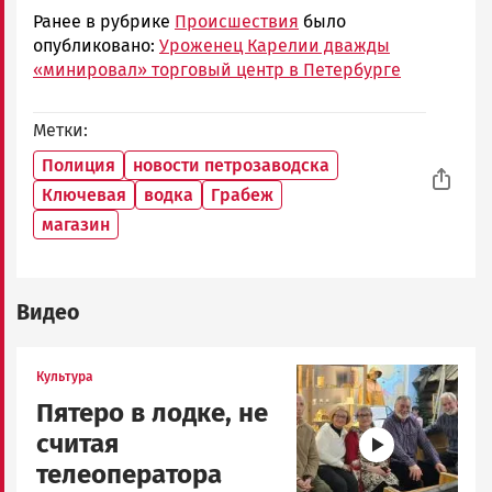
Ранее в рубрике
Происшествия
было
опубликовано:
Уроженец Карелии дважды
«минировал» торговый центр в Петербурге
Метки
Полиция
новости петрозаводска
Ключевая
водка
Грабеж
магазин
Видео
Image
Культура
Пятеро в лодке, не
считая
телеоператора