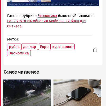
Ранее в рубрике
Экономика
было опубликовано:
Банк УРАЛСИБ обновил Мобильный банк для
бизнеса
Метки
рубль
доллар
Евро
курс валют
Экономика
Самое читаемое
Image
Image