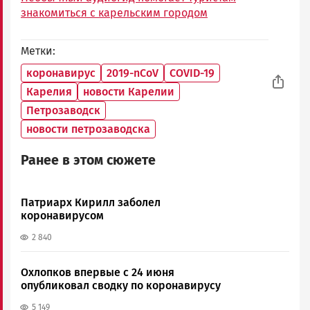
знакомиться с карельским городом
Метки
коронавирус
2019-nCoV
COVID-19
Карелия
новости Карелии
Петрозаводск
новости петрозаводска
Ранее в этом сюжете
Патриарх Кирилл заболел
коронавирусом
2 840
Охлопков впервые с 24 июня
опубликовал сводку по коронавирусу
5 149