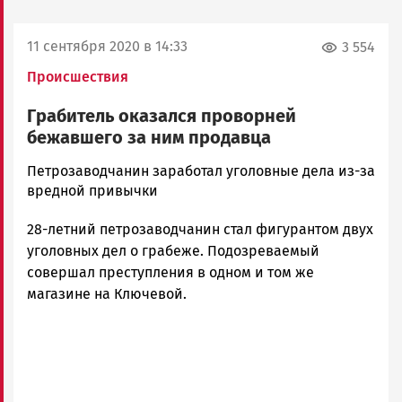
11 сентября 2020 в 14:33
3 554
Происшествия
Грабитель оказался проворней
бежавшего за ним продавца
Ольга
Петрозаводчанин заработал уголовные дела из-за
Гаврилова
вредной привычки
Новости
28-летний петрозаводчанин стал фигурантом двух
Петрозаводска
и
уголовных дел о грабеже. Подозреваемый
Карелии
совершал преступления в одном и том же
|
магазине на Ключевой.
Петрозаводск
ГОВОРИТ