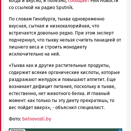
когда и вкусно, и полезно,
сообщает
РИА Новости
со ссылкой на радио Sputnik.
По словам Гинзбурга, тыква одновременно
вкусная, сытная и низкокалорийная, что
встречается довольно редко. При этом эксперт
подчеркнул, что тыкву нельзя считать панацеей от
лишнего веса и строить монодиету
исключительно на ней.
«Тыква как и другие растительные продукты,
содержит всякие органические кислоты, которые
раздражают желудок и повышают аппетит. Еще
возникает дефицит питания, поскольку в тыкве,
естественно, нет животного белка. И главный
момент: как только ты эту диету прекратишь, то
вес пойдет вверх», - объяснил специалист.
Фото:
belnovosti.by
erid: 2SDnjdeSPnB
Реклама
РЕКЛАМА