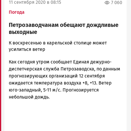
11 сентября 2020 в 08:15
7 060
Погода
Петрозаводчанам обещают дождливые
выходные
Ольга
К воскресенью в карельской столице может
Гаврилова
усилиться ветер
Новости
Как сегодня утром сообщает Единая дежурно-
Петрозаводска
и
диспетчерская служба Петрозаводска, по данным
Карелии
прогнозирующих организаций 12 сентября
|
ожидается температура воздуха +8, +13. Ветер
Петрозаводск
юго-западный, 5-11 м/с. Прогнозируется
ГОВОРИТ
небольшой дождь.