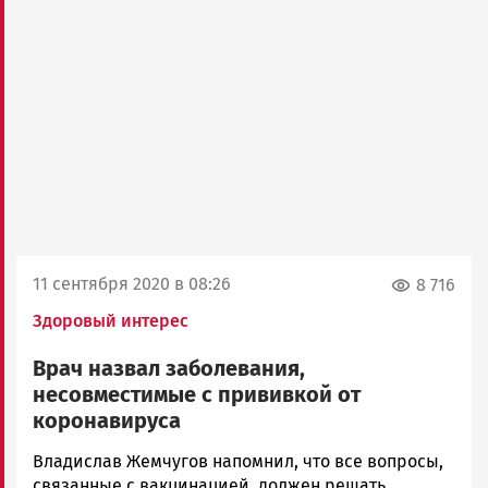
11 сентября 2020 в 08:26
8 716
Здоровый интерес
Врач назвал заболевания,
несовместимые с прививкой от
коронавируса
Корректор
Владислав Жемчугов напомнил, что все вопросы,
Новости
связанные с вакцинацией, должен решать