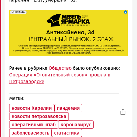
erid: 2SDnjeFymr3
Реклама
РЕКЛАМА
Ранее в рубрике
Общество
было опубликовано:
Операция «Отопительный сезон» прошла в
Петрозаводске
Метки
новости Карелии
пандемия
новости петрозаводска
оперативный штаб
коронавирус
заболеваемость
статистика