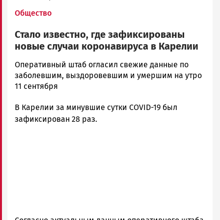
Общество
Стало известно, где зафиксированы
новые случаи коронавируса в Карелии
Ольга
Оперативный штаб огласил свежие данные по
Гаврилова
заболевшим, выздоровевшим и умершим на утро
Новости
11 сентября
Петрозаводска
В Карелии за минувшие сутки COVID-19 был
и
Карелии
зафиксирован 28 раз.
|
Петрозаводск
ГОВОРИТ