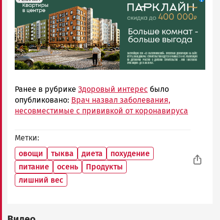
Ранее в рубрике
Здоровый интерес
было
опубликовано:
Врач назвал заболевания,
несовместимые с прививкой от коронавируса
Метки
овощи
тыква
диета
похудение
питание
осень
Продукты
лишний вес
Видео