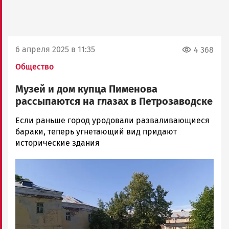
6 апреля 2025 в 11:35
4 368
Общество
Музей и дом купца Пименова
рассыпаются на глазах в Петрозаводске
Андрей
Если раньше город уродовали разваливающиеся
Троицкий
бараки, теперь угнетающий вид придают
Новости
исторические здания
Петрозаводска
Image
и
Карелии
|
Петрозаводск
ГОВОРИТ