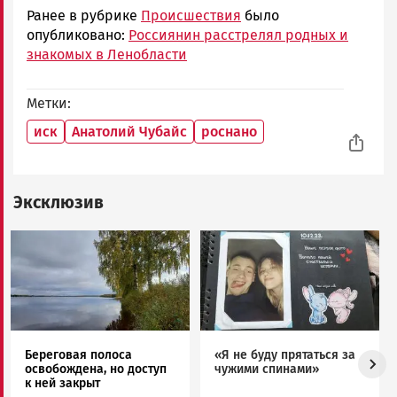
Ранее в рубрике
Происшествия
было
опубликовано:
Россиянин расстрелял родных и
знакомых в Ленобласти
Метки
иск
Анатолий Чубайс
роснано
Эксклюзив
Image
Image
Береговая полоса
«Я не буду прятаться за
освобождена, но доступ
чужими спинами»
к ней закрыт