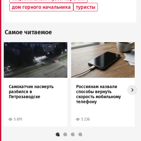
дом горного начальника
туристы
Самое читаемое
Image
Image
Самокатчик насмерть
Россиянам назвали
разбился в
способы вернуть
Петрозаводске
скорость мобильному
телефону
5 891
5 236