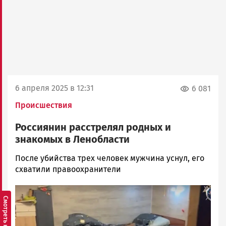
6 апреля 2025 в 12:31
6 081
Происшествия
Россиянин расстрелял родных и
знакомых в Ленобласти
Андрей
После убийства трех человек мужчина уснул, его
Троицкий
схватили правоохранители
Новости
Image
Петрозаводска
и
Карелии
|