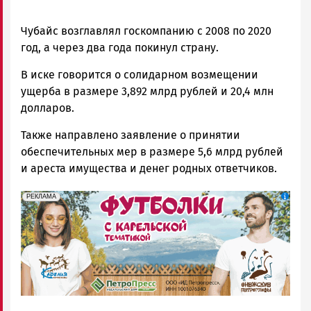
Чубайс возглавлял госкомпанию с 2008 по 2020
год, а через два года покинул страну.
В иске говорится о солидарном возмещении
ущерба в размере 3,892 млрд рублей и 20,4 млн
долларов.
Также направлено заявление о принятии
обеспечительных мер в размере 5,6 млрд рублей
и ареста имущества и денег родных ответчиков.
erid: Pb3XmBtzt7qh4nNaikXnuHE1bzSb6Vb4eeL28Ue
Реклама
РЕКЛАМА