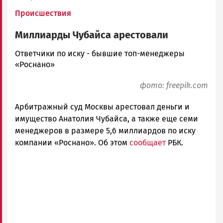
Происшествия
Миллиарды Чубайса арестовали
Ольга
Ответчики по иску - бывшие топ-менеджеры
Гаврилова
«Роснано»
Новости
фото: freepik.com
Петрозаводска
и
Арбитражный суд Москвы арестовал деньги и
Карелии
имущество Анатолия Чубайса, а также еще семи
|
Петрозаводск
менеджеров в размере 5,6 миллиардов по иску
ГОВОРИТ
компании «Роснано». Об этом
сообщает
РБК.