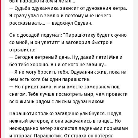
был парашютиком и летал…
— Судьба одуванчика зависит от дуновения ветра.
Я сразу упал в землю и поэтому мне нечего
рассказывать… — вздохнул Одуван.
Он с досадой подумал: “Парашютику будет скучно
со мной, и он улетит!” и заговорил быстро и
отрывисто:
— Сегодня ветреный день. Ну, давай лети! Мне и
без тебя хорошо. Я ни от кого не завишу…
— Я не могу бросить тебя. Одуванчик жив, пока на
нем есть хотя бы один парашютик.
— Но придет зима, и мы вместе замерзнем под
снегом. Тебе лучше посмотреть мир, чем провести
всю жизнь рядом с лысым одуванчиком!
Парашютик только загадочно улыбнулся. Подул
нежный ветерок, и они закачались в танце… Но
неожиданно ветер захлестал ледяными порывами
и оторвал Парашютик. От страха он потерял