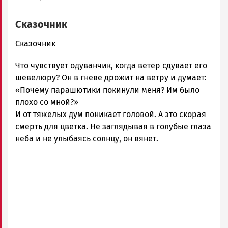
Сказочник
admintimur
Сказочник
Новости
Что чувствует одуванчик, когда ветер сдувает его
Петрозаводска
и
шевелюру? Он в гневе дрожит на ветру и думает:
Карелии
«Почему парашютики покинули меня? Им было
|
плохо со мной?»
Петрозаводск
И от тяжелых дум поникает головой. А это скорая
ГОВОРИТ
смерть для цветка. Не заглядывая в голубые глаза
неба и не улыбаясь солнцу, он вянет.