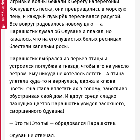
Смотреть картину дня
Игривые волны бежали к берегу наперегонки.
Коснувшись песка, они превращались в морскую
пену, и каждый пузырёк переливался радугой.
Все вокруг радовалось новому дню — а
Парашютик думал об Одуване и плакал; но
казалось, что на его пушистых белых ресницах
блестели капельки росы.
Парашютик выбрался из перьев птицы и
устроился поглубже в гнезде, чтобы его не унесло
ветром. Ему никуда не хотелось лететь… А птица
улетела куда-то и вернулась, держа в клюве
цветы. Она стала вплетать их в солому, заботливо
обустраивая свой дом. И вдруг среди сладко
пахнущих цветов Парашютик увидел засохшего,
сморщенного Одувана!
— Это ты! Это ты! — обрадовался Парашютик.
Одуван не отвечал.