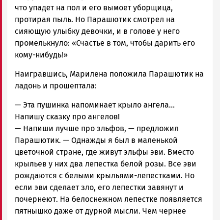
что упадет на пол и его вымоет уборщица,
протирая пыль. Но Парашютик смотрел на
сияющую улыбку девочки, и в голове у него
промелькнуло: «Счастье в том, чтобы дарить его
кому-нибудь!»
Наигравшись, Марилена положила Парашютик на
ладонь и прошептала:
— Эта пушинка напоминает крыло ангела…
Напишу сказку про ангелов!
— Напиши лучше про эльфов, — предложил
Парашютик. — Однажды я был в маленькой
цветочной стране, где живут эльфы эви. Вместо
крыльев у них два лепестка белой розы. Все эви
рождаются с белыми крыльями-лепестками. Но
если эви сделает зло, его лепестки завянут и
почернеют. На белоснежном лепестке появляется
пятнышко даже от дурной мысли. Чем чернее