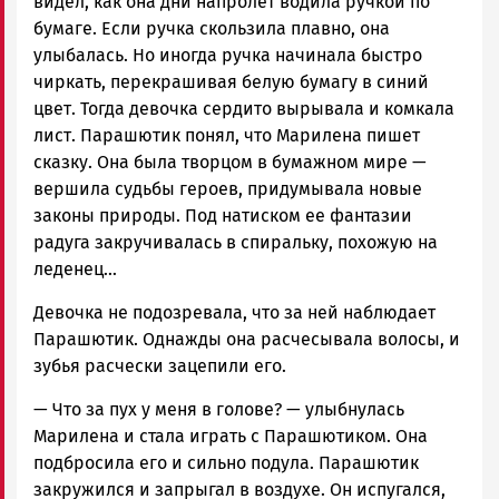
видел, как она дни напролет водила ручкой по
бумаге. Если ручка скользила плавно, она
улыбалась. Но иногда ручка начинала быстро
чиркать, перекрашивая белую бумагу в синий
цвет. Тогда девочка сердито вырывала и комкала
лист. Парашютик понял, что Марилена пишет
сказку. Она была творцом в бумажном мире —
вершила судьбы героев, придумывала новые
законы природы. Под натиском ее фантазии
радуга закручивалась в спиральку, похожую на
леденец…
Девочка не подозревала, что за ней наблюдает
Парашютик. Однажды она расчесывала волосы, и
зубья расчески зацепили его.
— Что за пух у меня в голове? — улыбнулась
Марилена и стала играть с Парашютиком. Она
подбросила его и сильно подула. Парашютик
закружился и запрыгал в воздухе. Он испугался,