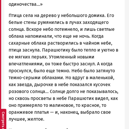
одиночества…»
Птица села на дерево у небольшого домика. Его
белые стены румянились в лучах заходящего
солнца. Вскоре небо потемнело, и лишь светлые
облака напоминали, что еще не ночь. Когда
сахарные облака растворились в чайном небе,
птица заснула. Парашютику было тепло и уютно в
ее мягких перьях. Утомленный новыми
впечатлениями, он тоже быстро заснул. А когда
проснулся, было еще темно. Небо было затянуто
темно-серыми облаками. Но вдруг в маленькой,
как звезда, дырочке в небе показался кусочек
розового солнца… Солнце долго не показывалось,
но сквозь просветы в небе Парашютик видел, как
оно примеряло то малиновое, то красное, то
оранжевое платья — и, наконец, выбрало свое
лучшее, желтое.