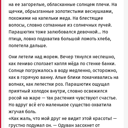
на ее загорелые, обласканные солнцем плечи. На
щечки, обрызганные золотистыми веснушками,
похожими на капельки меда. На блестящие
волосы, словно сотканные из солнечных лучей.
Парашютик тоже залюбовался девочкой… Но
птица, ловко подхватив большой ломоть хлеба,
полетела дальше.
Они летели над морем. Вечер тянулся неспешно,
как лениво сползает капля мёда по стенке банки.
Солнце погружалось в воду медленно, осторожно,
как в горячую ванну. Алые блики покачивались на
волнах, как лепестки роз. Парашютик ощущал
приятный холодок внутри, словно освежился
росой на жаре — так растения чувствуют счастье.
Но вдруг всё его маленькое существо охватила
жгучая боль.
«Как жаль, что мой друг не видит этой красоты! —
грустно подумал он. — Одуван засохнет от