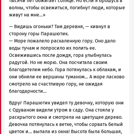
тысячи лет обжигает солнце. Но если я брошусь в
волны, чтобы освежиться, погибнут люди, которые
живут на мне…»
— Видишь огоньки? Там деревня, — кивнул в
сторону горы Парашютик.
— Море пожалело раскаленную гору. Оно дало
воды тучам и попросило их полить ее.
Освежившись после дождя, гора улыбнулась
радугой. Но не морю. Она посчитала своим
благодетелем небо. Гора потянулась к облакам, и
они обняли ее вершины туманом… А море ласково
смотрело на счастливую гору, не ожидая
благодарности…
Вдруг Парашютик увидел ту девочку, которую они
с Одуваном видели утром в саду. Она стояла у
раскрытого окна и смотрела на цветущее дерево.
Девочка потянулась к ветке, чтобы сорвать белый
цветок и… выпала из окна! Высота была большая,