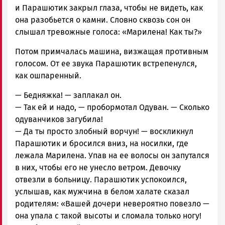
и Парашютик закрыл глаза, чтобы не видеть, как
она разобьется о камни. Словно сквозь сон он
слышал тревожные голоса: «Марилена! Как ты?»
Потом примчалась машина, визжащая противным
голосом. От ее звука Парашютик встрепенулся,
как ошпаренный.
— Бедняжка! — заплакал он.
— Так ей и надо, — пробормотал Одуван. — Сколько
одуванчиков загубила!
— Да ты просто злобный ворчун! — воскликнул
Парашютик и бросился вниз, на носилки, где
лежала Марилена. Упав на ее волосы он запутался
в них, чтобы его не унесло ветром. Девочку
отвезли в больницу. Парашютик успокоился,
услышав, как мужчина в белом халате сказал
родителям: «Вашей дочери невероятно повезло —
она упала с такой высоты и сломала только ногу!