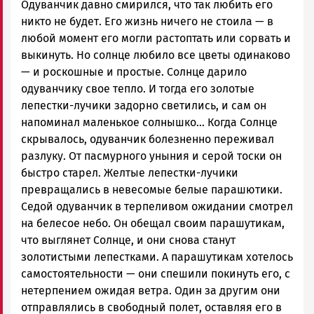
Одуванчик давно смирился, что так любить его
никто не будет. Его жизнь ничего не стоила — в
любой момент его могли растоптать или сорвать и
выкинуть. Но солнце любило все цветы одинаково
— и роскошные и простые. Солнце дарило
одуванчику свое тепло. И тогда его золотые
лепестки-лучики задорно светились, и сам он
напоминал маленькое солнышко… Когда Солнце
скрывалось, одуванчик болезненно переживал
разлуку. От пасмурного уныния и серой тоски он
быстро старел. Желтые лепестки-лучики
превращались в невесомые белые парашютики.
Седой одуванчик в терпеливом ожидании смотрел
на белесое небо. Он обещал своим парашутикам,
что выглянет Солнце, и они снова станут
золотистыми лепестками. А парашутикам хотелось
самостоятельности — они спешили покинуть его, с
нетерпением ожидая ветра. Один за другим они
отправлялись в свободный полет, оставляя его в