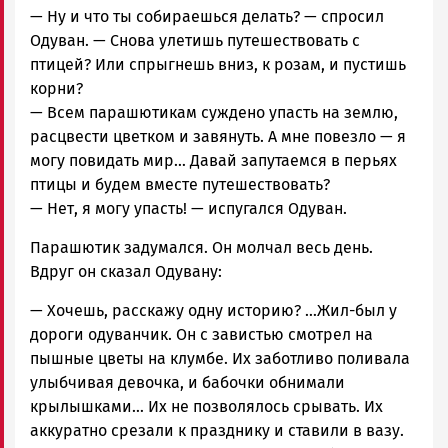
— Ну и что ты собираешься делать? — спросил
Одуван. — Снова улетишь путешествовать с
птицей? Или спрыгнешь вниз, к розам, и пустишь
корни?
— Всем парашютикам суждено упасть на землю,
расцвести цветком и завянуть. А мне повезло — я
могу повидать мир… Давай запутаемся в перьях
птицы и будем вместе путешествовать?
— Нет, я могу упасть! — испугался Одуван.
Парашютик задумался. Он молчал весь день.
Вдруг он сказал Одувану:
— Хочешь, расскажу одну историю? …Жил-был у
дороги одуванчик. Он с завистью смотрел на
пышные цветы на клумбе. Их заботливо поливала
улыбчивая девочка, и бабочки обнимали
крылышками… Их не позволялось срывать. Их
аккуратно срезали к празднику и ставили в вазу.