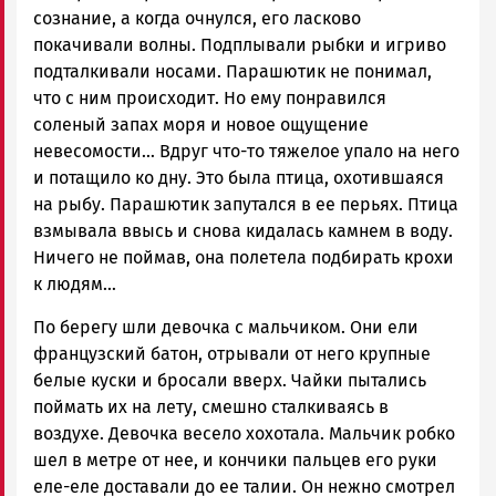
сознание, а когда очнулся, его ласково
покачивали волны. Подплывали рыбки и игриво
подталкивали носами. Парашютик не понимал,
что с ним происходит. Но ему понравился
соленый запах моря и новое ощущение
невесомости… Вдруг что-то тяжелое упало на него
и потащило ко дну. Это была птица, охотившаяся
на рыбу. Парашютик запутался в ее перьях. Птица
взмывала ввысь и снова кидалась камнем в воду.
Ничего не поймав, она полетела подбирать крохи
к людям…
По берегу шли девочка с мальчиком. Они ели
французский батон, отрывали от него крупные
белые куски и бросали вверх. Чайки пытались
поймать их на лету, смешно сталкиваясь в
воздухе. Девочка весело хохотала. Мальчик робко
шел в метре от нее, и кончики пальцев его руки
еле-еле доставали до ее талии. Он нежно смотрел