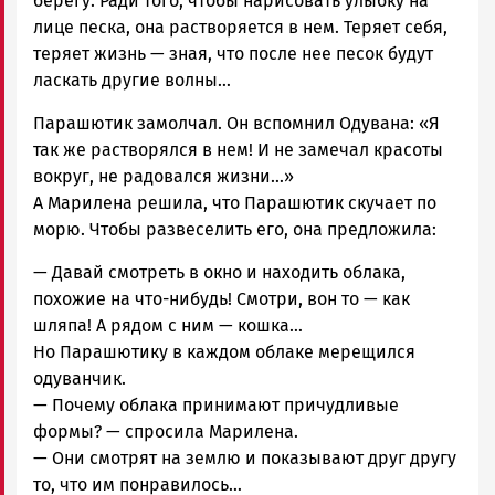
берегу. Ради того, чтобы нарисовать улыбку на
лице песка, она растворяется в нем. Теряет себя,
теряет жизнь — зная, что после нее песок будут
ласкать другие волны…
Парашютик замолчал. Он вспомнил Одувана: «Я
так же растворялся в нем! И не замечал красоты
вокруг, не радовался жизни…»
А Марилена решила, что Парашютик скучает по
морю. Чтобы развеселить его, она предложила:
— Давай смотреть в окно и находить облака,
похожие на что-нибудь! Смотри, вон то — как
шляпа! А рядом с ним — кошка…
Но Парашютику в каждом облаке мерещился
одуванчик.
— Почему облака принимают причудливые
формы? — спросила Марилена.
— Они смотрят на землю и показывают друг другу
то, что им понравилось…