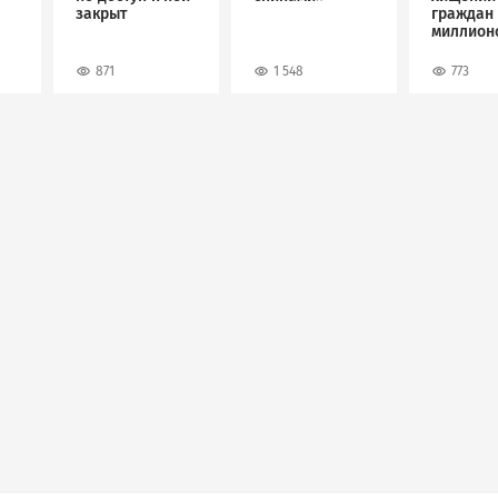
закрыт
граждан 
миллион
рублей
871
1 548
773