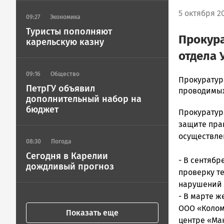
5 октября 20
09:27
Экономика
Туристы пополняют
Прокура
карельскую казну
отдела 
09:16
Общество
admintimur
Прокуратур
ПетрГУ объявил
Новости
проводимых
дополнительный набор на
Петрозавод
бюджет
Прокуратур
и
Карелии
защите пра
|
осуществле
08:30
Погода
Петрозавод
Сегодня в Карелии
ГОВОРИТ
- В сентяб
дождливый прогноз
проверку т
нарушений 
- В марте 
ООО «Колом
Показать еще
центре «Ма