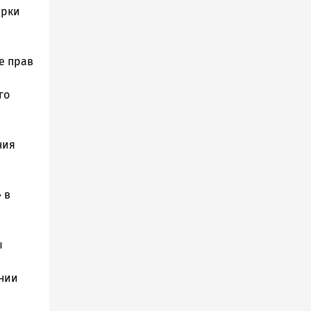
ерки
е прав
го
ния
 в
ы
ении