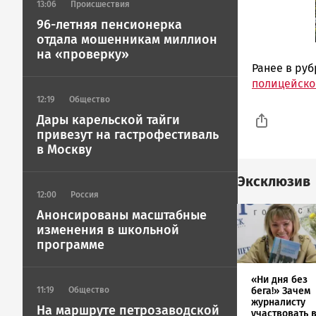
13:06
Происшествия
96-летняя пенсионерка
отдала мошенникам миллион
на «проверку»
Ранее в ру
полицейско
12:19
Общество
Дары карельской тайги
привезут на гастрофестиваль
в Москву
Эксклюзив
12:00
Россия
Image
Анонсированы масштабные
изменения в школьной
программе
«Ни дня без
бега!» Зачем
11:19
Общество
журналисту
На маршруте петрозаводской
участвовать 