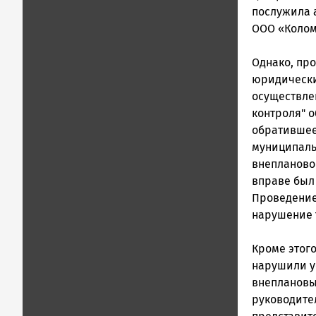
послужила 
ООО «Коломн
Однако, про
юридически
осуществле
контроля" 
обратившее
муниципаль
внепланово
вправе был
Проведение
нарушение 
Кроме этог
нарушили у
внеплановы
руководите