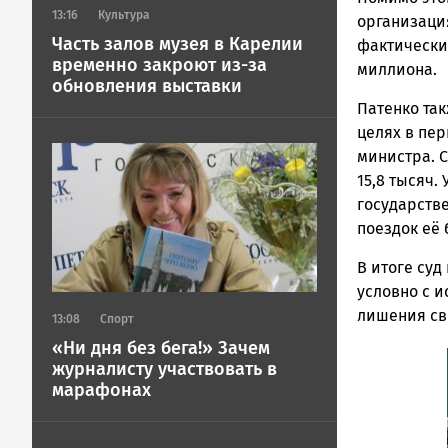
13:16
Культура
организаци
Часть залов музея в Карелии
фактически
временно закроют из-за
миллиона.
обновления выставки
Патенко та
целях в пер
Image
министра. 
15,8 тысяч.
государств
поездок её
В итоге суд
условно с и
лишения сво
13:08
Спорт
«Ни дня без бега!» Зачем
журналисту участвовать в
марафонах