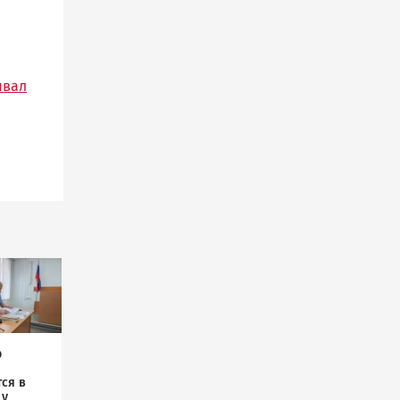
ывал
р
ся в
 у