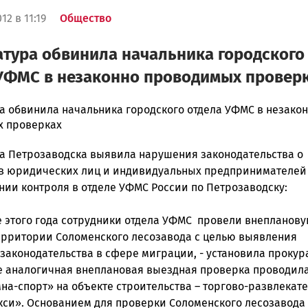
12 в 11:19
Общество
тура обвинила начальника городского
УФМС в незаконно проводимых провер
а обвинила начальника городского отдела УФМС в незако
 проверках
ска
а Петрозаводска выявила нарушения законодательства о
в юридических лиц и индивидуальных предпринимателей
нии контроля в отделе УФМС России по Петрозаводску:
ск
ре этого года сотрудники отдела УФМС провели внепланов
ерритории Соломенского лесозавода с целью выявления
законодательства в сфере миграции, - установила прокур
же аналогичная внеплановая выездная проверка проводила
на-спорт» на объекте строительства – торгово-развлекат
кси». Основанием для проверки Соломенского лесозавода