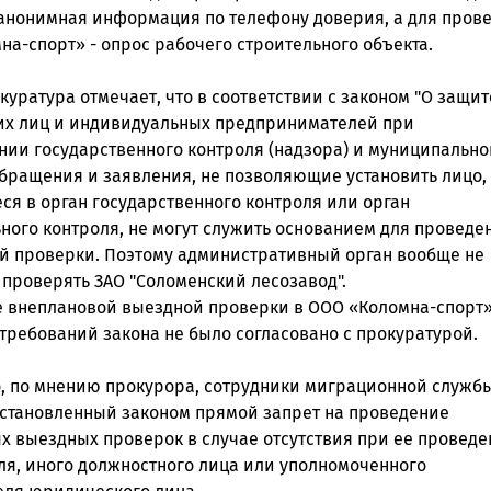
анонимная информация по телефону доверия, а для пров
а-спорт» - опрос рабочего строительного объекта.
куратура отмечает, что в соответствии с законом "О защит
х лиц и индивидуальных предпринимателей при
нии государственного контроля (надзора) и муниципально
обращения и заявления, не позволяющие установить лицо,
ся в орган государственного контроля или орган
ного контроля, не могут служить основанием для проведе
й проверки. Поэтому административный орган вообще не
 проверять ЗАО "Соломенский лесозавод".
 внеплановой выездной проверки в ООО «Коломна-спорт»
требований закона не было согласовано с прокуратурой.
о, по мнению прокурора, сотрудники миграционной служб
становленный законом прямой запрет на проведение
х выездных проверок в случае отсутствия при ее провед
ля, иного должностного лица или уполномоченного