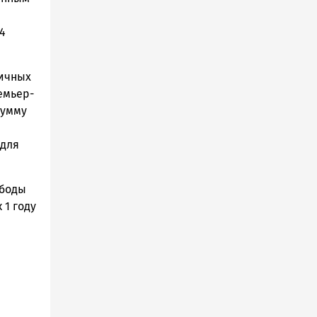
4
личных
емьер-
сумму
 для
ободы
 1 году