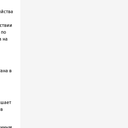
яйства
дствии
 по
а на
ана в
ышает
 в
енным