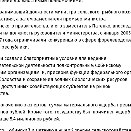
лении должностными полномочиями.
 занимавший должности министра сельского, рыбного хоз
ьствия, а затем заместителя премьер-министра
ского правительства, и его заместитель Патенко, впосле
 на должность руководителя министерства, с января 2005
07 года ограничивали конкуренцию в сфере форелеводств
 республики.
ни создали благоприятные условия для ведения
ательской деятельности подконтрольным Собинскому
им организациям, и, присвоив функции федерального орг
боловства и сохранения водных биологических ресурсов,
 доступ иных хозяйствующих субъектов на рынок
тва.
аключению экспертов, сумма материального ущерба прев
нов рублей. Кроме того, государству был причинён ущерб
ыше 5,4 миллионов рублей.
го, Собинский и Патенко в ущерб другим сельскохозяйств