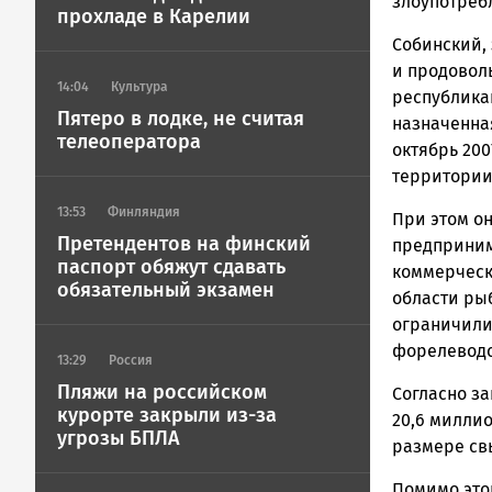
ГОВОРИТ
злоупотреб
прохладе в Карелии
Собинский,
и продовол
14:04
Культура
республикан
Пятеро в лодке, не считая
назначенная
телеоператора
октябрь 20
территории
13:53
Финляндия
При этом о
Претендентов на финский
предприним
паспорт обяжут сдавать
коммерческ
обязательный экзамен
области ры
ограничили
форелеводс
13:29
Россия
Пляжи на российском
Согласно з
курорте закрыли из-за
20,6 миллио
угрозы БПЛА
размере св
Помимо это