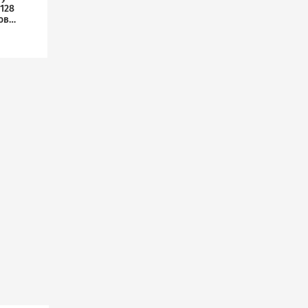
128
ов