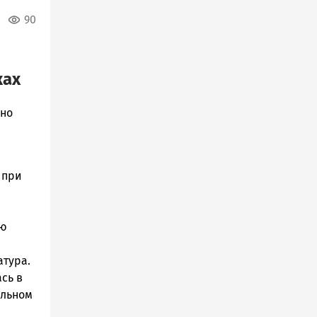
90
ках
нно
 при
ую
атура.
сь в
ельном