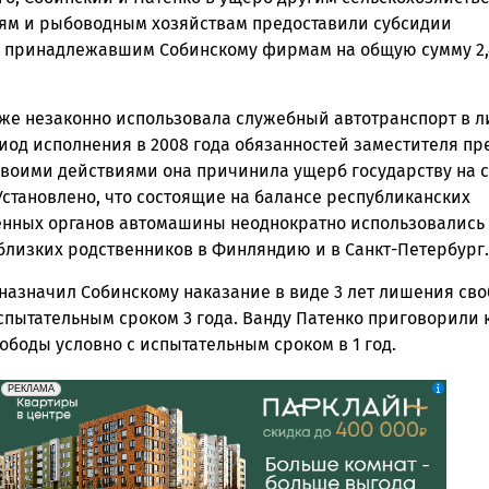
ям и рыбоводным хозяйствам предоставили субсидии
 принадлежавшим Собинскому фирмам на общую сумму 2,
кже незаконно использовала служебный автотранспорт в 
иод исполнения в 2008 года обязанностей заместителя пр
Своими действиями она причинила ущерб государству на 
 Установлено, что состоящие на балансе республиканских
енных органов автомашины неоднократно использовались
 близких родственников в Финляндию и в Санкт-Петербург.
 назначил Собинскому наказание в виде 3 лет лишения св
спытательным сроком 3 года. Ванду Патенко приговорили к
боды условно с испытательным сроком в 1 год.
erid: 2SDnjdeSPnB
Реклама
РЕКЛАМА