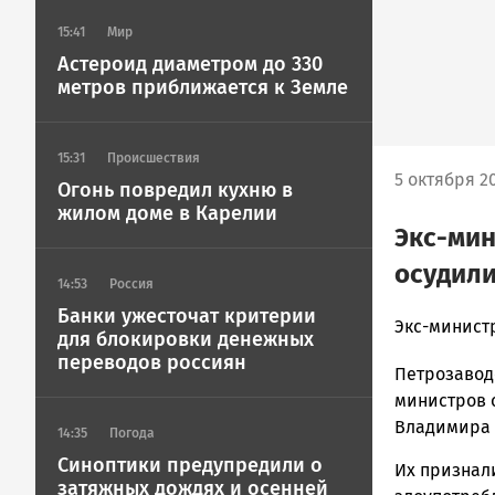
15:41
Мир
Астероид диаметром до 330
метров приближается к Земле
15:31
Происшествия
5 октября 20
Огонь повредил кухню в
жилом доме в Карелии
Экс-мин
осудили
14:53
Россия
Банки ужесточат критерии
admintimur
Экс-минист
для блокировки денежных
Новости
переводов россиян
Петрозавод
Петрозавод
и
министров 
Карелии
Владимира 
14:35
Погода
|
Синоптики предупредили о
Их признал
Петрозавод
затяжных дождях и осенней