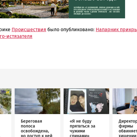
брике
Происшествия
было опубликовано:
Напарник прикр
го-истязателя
Image
Image
Image
Береговая
«Я не буду
Директо
полоса
прятаться за
фирмы
освобождена,
чужими
обвиняет
в
но доступ к ней
спинами»
хищении