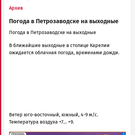
Архив
Погода в Петрозаводске на выходные
admintimur
Погода в Петрозаводске на выходные
Новости
В ближайшие выходные в столице Карелии
Петрозаводска
и
ожидается облачная погода, временами дожди.
Карелии
|
Петрозаводск
ГОВОРИТ
Ветер юго-восточный, южный, 4-9 м/с.
Температура воздуха +7… +9.
erid: 2SDnjePV7ZG
Реклама
РЕКЛАМА