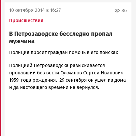
10 октября 2014 в 16:27
86
Происшествия
В Петрозаводске бесследно пропал
мужчина
admintimur
Полиция просит граждан помочь в его поисках
Новости
Полицией Петрозаводска разыскивается
Петрозаводска
и
пропавший без вести Сукманов Сергей Иванович
Карелии
1959 года рождения. 29 сентября он ушел из дома
|
и да настоящего времени не вернулся.
Петрозаводск
ГОВОРИТ