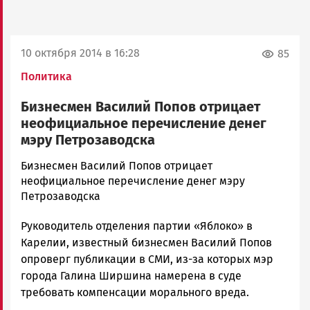
10 октября 2014 в 16:28
85
Политика
Бизнесмен Василий Попов отрицает
неофициальное перечисление денег
мэру Петрозаводска
admintimur
Бизнесмен Василий Попов отрицает
Новости
неофициальное перечисление денег мэру
Петрозаводска
Петрозаводска
и
Руководитель отделения партии «Яблоко» в
Карелии
|
Карелии, известный бизнесмен Василий Попов
Петрозаводск
опроверг публикации в СМИ, из-за которых мэр
ГОВОРИТ
города Галина Ширшина намерена в суде
требовать компенсации морального вреда.