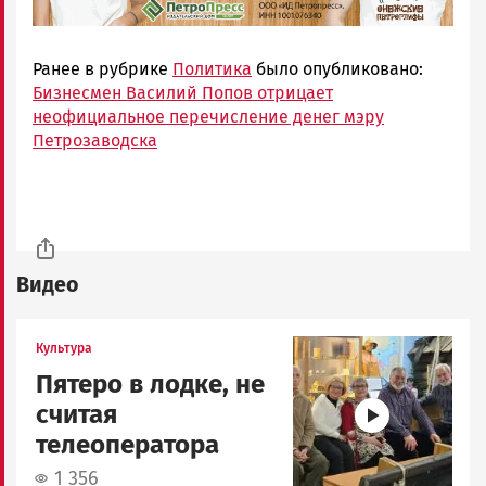
Ранее в рубрике
Политика
было опубликовано:
Бизнесмен Василий Попов отрицает
неофициальное перечисление денег мэру
Петрозаводска
Видео
Image
Культура
Пятеро в лодке, не
считая
телеоператора
1 356