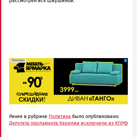
рассмотрен иск Ширшиной.
erid: 2SDnjeFymr3
Реклама
РЕКЛАМА
Ранее в рубрике
Политика
было опубликовано:
Депутата парламента Карелии исключили из КПРФ