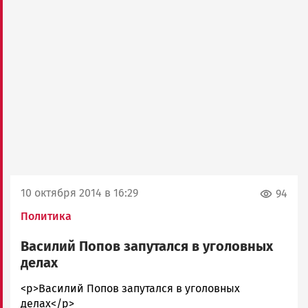
10 октября 2014 в 16:29
94
Политика
Василий Попов запутался в уголовных
делах
admintimur
<p>Василий Попов запутался в уголовных
Новости
делах</p>