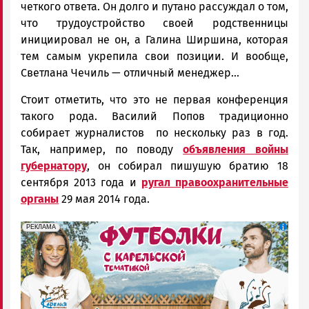
четкого ответа. Он долго и путано рассуждал о том,
что трудоустройство своей родственницы
инициировал не он, а Галина Ширшина, которая
тем самым укрепила свои позиции. И вообще,
Светлана Чечиль — отличный менеджер...
Стоит отметить, что это не первая конференция
такого рода. Василий Попов традиционно
собирает журналистов по нескольку раз в год.
Так, например, по поводу
объявления войны
губернатору
, он собирал пишушую братию 18
сентября 2013 года и
ругал правоохранительные
органы
29 мая 2014 года.
erid: Pb3XmBtzt7qh4nNaikXnuHE1bzSb6Vb4eeL28Ue
Реклама
РЕКЛАМА