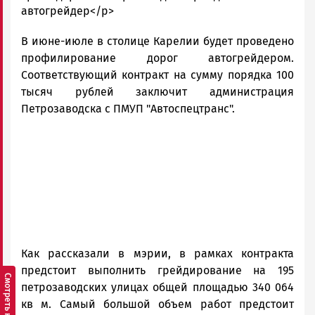
Новости
автогрейдер</p>
Петрозаводска
В июне-июле в столице Карелии будет проведено
и
Карелии
профилирование дорог автогрейдером.
|
Соответствующий контракт на сумму порядка 100
Петрозаводск
тысяч рублей заключит администрация
ГОВОРИТ
Петрозаводска с ПМУП "Автоспецтранс".
Как рассказали в мэрии, в рамках контракта
предстоит выполнить грейдирование на 195
петрозаводских улицах общей площадью 340 064
кв м. Самый большой объем работ предстоит