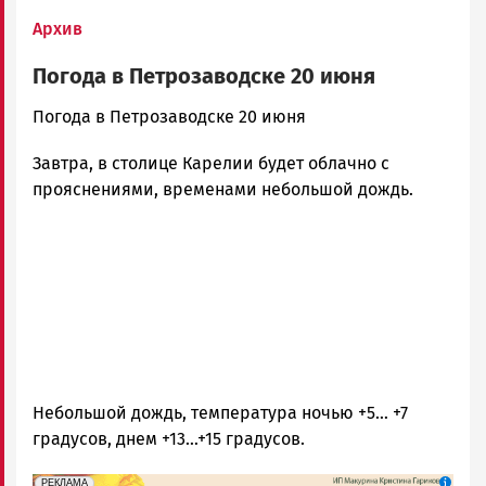
Архив
Погода в Петрозаводске 20 июня
admintimur
Погода в Петрозаводске 20 июня
Новости
Завтра, в столице Карелии будет облачно с
Петрозаводска
и
прояснениями, временами небольшой дождь.
Карелии
|
Петрозаводск
ГОВОРИТ
Небольшой дождь, температура ночью +5… +7
градусов, днем +13…+15 градусов.
erid: 2SDnjdAF4V7
Реклама
РЕКЛАМА