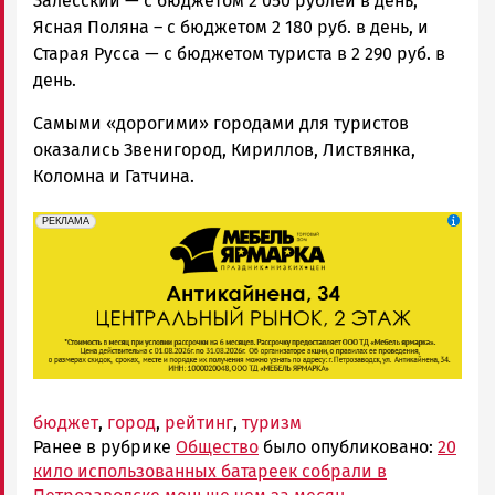
Залесский — с бюджетом 2 050 рублей в день,
Ясная Поляна – с бюджетом 2 180 руб. в день, и
Старая Русса — с бюджетом туриста в 2 290 руб. в
день.
Самыми «дорогими» городами для туристов
оказались Звенигород, Кириллов, Листвянка,
Коломна и Гатчина.
erid: 2SDnjeFymr3
Реклама
РЕКЛАМА
бюджет
,
город
,
рейтинг
,
туризм
Ранее в рубрике
Общество
было опубликовано:
20
кило использованных батареек собрали в