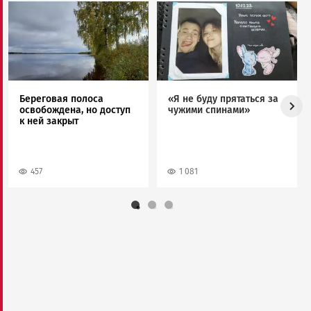
Image
Image
Береговая полоса
«Я не буду прятаться за
освобождена, но доступ
чужими спинами»
к ней закрыт
457
1 081