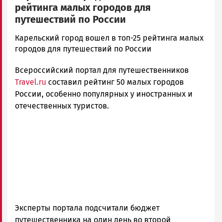
рейтинга малых городов для
путешествий по России
admintimur
Карельский город вошел в топ-25 рейтинга малых
Новости
городов для путешествий по России
Петрозаводска
Всероссийский портал для путешественников
и
Карелии
Travel.ru
составил рейтинг 50 малых городов
|
России, особенно популярных у иностранных и
Петрозаводск
отечественных туристов.
ГОВОРИТ
Эксперты портала подсчитали бюджет
путешественника на один день во второй