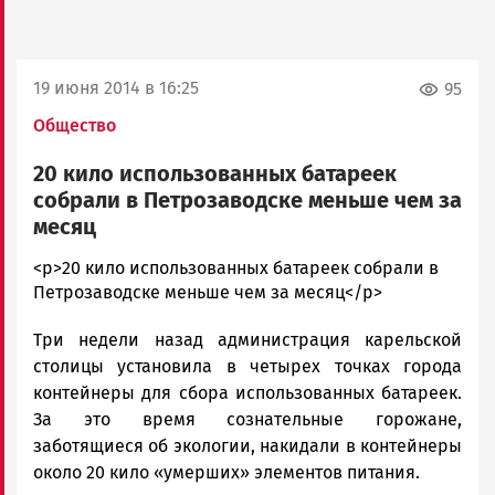
19 июня 2014 в 16:25
95
Общество
20 кило использованных батареек
собрали в Петрозаводске меньше чем за
месяц
admintimur
<p>20 кило использованных батареек собрали в
Новости
Петрозаводске меньше чем за месяц</p>
Петрозаводска
Три недели назад администрация карельской
и
Карелии
столицы установила в четырех точках города
|
контейнеры для сбора использованных батареек.
Петрозаводск
За это время сознательные горожане,
ГОВОРИТ
заботящиеся об экологии, накидали в контейнеры
около 20 кило «умерших» элементов питания.