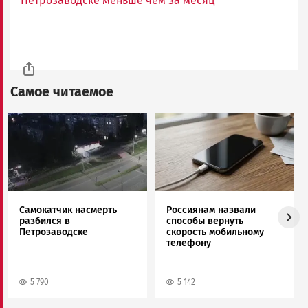
Петрозаводске меньше чем за месяц
Самое читаемое
Image
Image
Самокатчик насмерть
Россиянам назвали
разбился в
способы вернуть
Петрозаводске
скорость мобильному
телефону
5 790
5 142