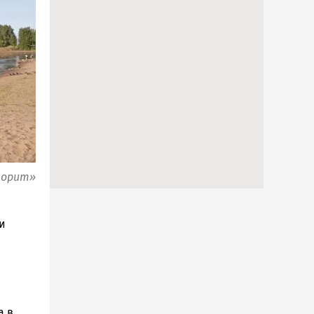
ворит»
и
а в