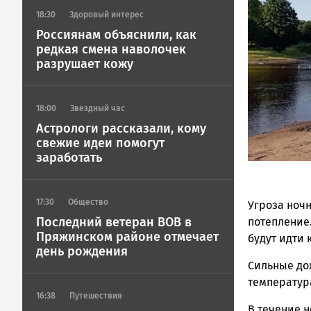
Петрозавод
ГОВОРИТ
18:30
Здоровый интерес
Россиянам объяснили, как
редкая смена наволочек
разрушает кожу
18:00
Звездный час
Астрологи рассказали, кому
свежие идеи помогут
заработать
17:30
Общество
Угроза ночн
Последний ветеран ВОВ в
потепление
Пряжинском районе отмечает
будут идти
день рождения
Сильные дож
температур
16:38
Путешествия
В течение н