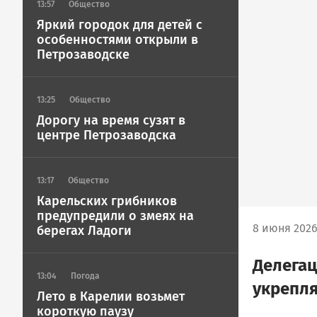
13:57
Общество
Яркий городок для детей с
особенностями открыли в
Петрозаводске
13:25
Общество
Дорогу на время сузят в
центре Петрозаводска
13:17
Общество
Карельских грибников
предупредили о змеях на
8 июня 2026
берегах Ладоги
Делегац
13:04
Погода
укрепля
Лето в Карелии возьмет
короткую паузу