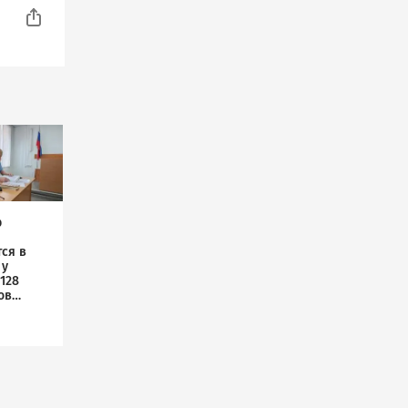
р
ся в
 у
128
ов