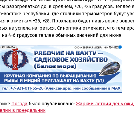
ы разогреваться до, в среднем, +20, +25 градусов. Теплее 
о-востоке республики, где столбики термометров будут ув
я к отметкам +26, +28. Прохладно будет лишь возле водое
рых не успела нагреться. Синоптики отмечают, что темпер
 на 4-6 градусов теплее обычных значений для июня.
erid: 2SDnjf467GP
Реклама
РЕКЛАМА
брике
Погода
было опубликовано:
Жаркий летний день ожи
релии в понедельник