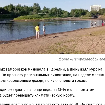
ск
фото «Петрозаводск го
ых заморозков миновала в Карелии, а июнь взял курс на
. По прогнозу региональных синоптиков, на неделе местам
 кратковременные дожди, не исключены и грозы.
ди ожидаются в конце недели: 13-14 июня, при этом
а будет превышать климатическую норму.
едели воздух по ночам будет остывать до +9, +14 градусов, 