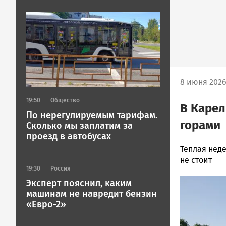
Image
8 июня 2026 
19:50
Общество
В Карел
По нерегулируемым тарифам.
горами
Сколько мы заплатим за
проезд в автобусах
Ольга
Теплая неде
Гаврилова
не стоит
19:30
Россия
Новости
Image
Петрозавод
Эксперт пояснил, каким
машинам не навредит бензин
и
«Евро-2»
Карелии
|