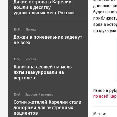
Дикие острова в Карелии
дневные час
вошли в десятку
будет на юг
удивительных мест России
приближатьс
вода в кото
16:14
Погода
воздуха уже
Дожди в понедельник заденут
не всех
15:53
Россия
Капитана севшей на мель
яхты эвакуировали на
вертолете
Ранее в ру
15:41
Здоровый интерес
по всей Ка
Сотни жителей Карелии стали
донорами для экстренных
пациентов
Метки