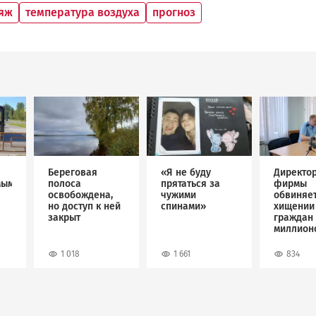
яж
температура воздуха
прогноз
Image
Image
Image
Береговая
«Я не буду
Директо
мым
полоса
прятаться за
фирмы
освобождена,
чужими
обвиняет
но доступ к ней
спинами»
хищении
закрыт
граждан 
миллион
рублей
1 018
1 661
834