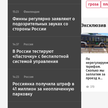
гроза
пл
15:23
Финляндия
Финны регулярно заявляют о
подозрительных звуках со
Эксклюзив
стороны России
Image
14:37
Россия
В России тестируют
«Ласточку» с беспилотной
По
системой управления
нерегулируе
тарифам.
Сколько мы
заплатим за
14:23
Россия
проезд в
автобусах
Россиянка получила штраф в
370
41 миллион за неоплаченную
парковку