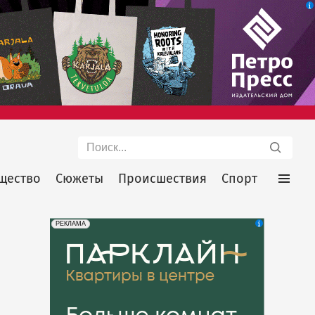
Поиск
щество
Сюжеты
Происшествия
Спорт
erid: 2SDnjdeSPnB
Реклама
РЕКЛАМА