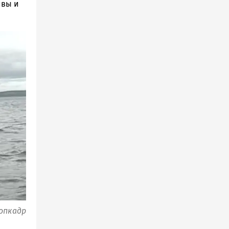
ивы и
опкадр