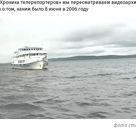
«Хроника телерепортеров» мы пересматриваем видеоарх
о том, каким было 8 июня в 2006 году
ска
ск
фото ст