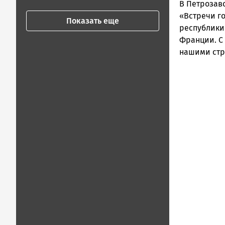
В Петрозаво
«Встречи г
Показать еще
республики
Франции. С
нашими стр
Remote
video
URL