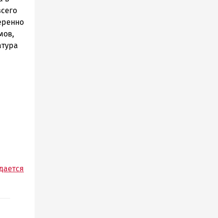
всего
еренно
мов,
атура
дается