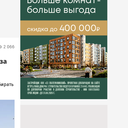
2 066
 за
бирать