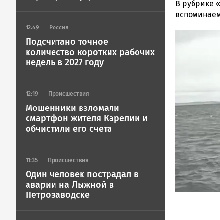
Ольга
В рубрике 
Гаврилова
вспоминаем 
Новости
12:49
Россия
Image
Петрозавод
Подсчитано точное
и
количество коротких рабочих
Карелии
недель в 2027 году
|
Петрозавод
ГОВОРИТ
12:19
Происшествия
Мошенники взломали
смартфон жителя Карелии и
обчистили его счета
11:35
Происшествия
Один человек пострадал в
аварии на Лыжной в
Петрозаводске