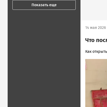
Показать еще
14 мая 2026 
Что пос
Хельга
Как открыт
Белянцева
Image
Новости
Петрозавод
и
Карелии
|
Петрозавод
ГОВОРИТ