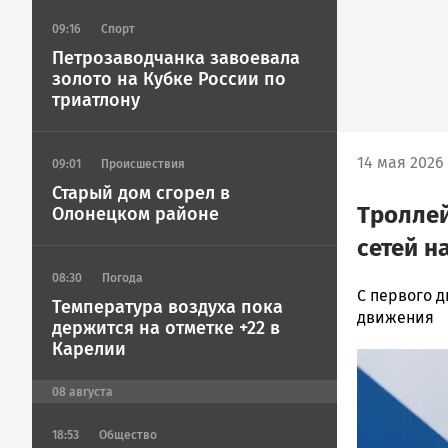
09:16
Спорт
Петрозаводчанка завоевала
золото на Кубке России по
триатлону
14 мая 2026 
09:01
Происшествия
Старый дом сгорел в
Троллей
Олонецком районе
сетей н
08:30
Погода
Корректор
С первого д
Температура воздуха пока
Новости
движения
держится на отметке +22 в
Петрозавод
Карелии
Image
и
Карелии
08
августа
|
Петрозавод
18:53
Общество