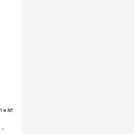
 1 и №
 –