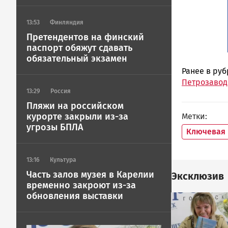
13:53
Финляндия
Претендентов на финский
паспорт обяжут сдавать
обязательный экзамен
Ранее в ру
Петрозавод
13:29
Россия
Пляжи на российском
курорте закрыли из-за
Метки
угрозы БПЛА
Ключевая
13:16
Культура
Часть залов музея в Карелии
Эксклюзив
временно закроют из-за
обновления выставки
Image