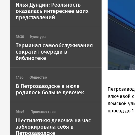
ГОВОРИТ
Илья Дундин: Реальность
оказалась интереснее моих
представлений
18:30
Культура
Терминал самообслуживания
сократит очереди в
библиотеке
17:30
Общество
В Петрозаводске в июле
Петрозавод
родилось больше девочек
Ключевой с 
Кемской ул
проезд до 1 
16:46
Происшествия
Шестилетняя девочка на час
заблокировала себя в
Петрозаводске