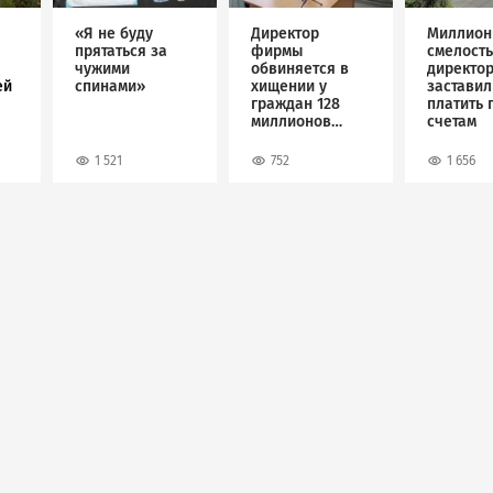
«Я не буду
Директор
Миллион
прятаться за
фирмы
смелость
чужими
обвиняется в
директо
ей
спинами»
хищении у
застави
граждан 128
платить 
миллионов
счетам
рублей
1 521
752
1 656