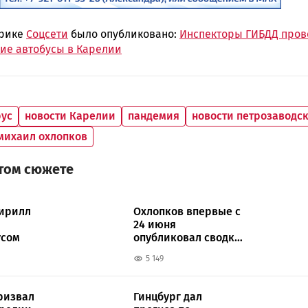
брике
Соцсети
было опубликовано:
Инспекторы ГИБДД про
ие автобусы в Карелии
ус
новости Карелии
пандемия
новости петрозаводс
михаил охлопков
этом сюжете
ирилл
Охлопков впервые с
24 июня
усом
опубликовал сводку
по коронавирусу
5 149
ризвал
Гинцбург дал