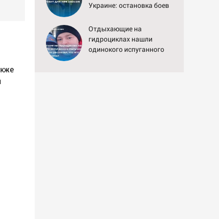
Украине: остановка боев
грозит для нее хаосом
Отдыхающие на
гидроциклах нашли
одинокого испуганного
мальчика на лодке: он
акже
рассказал, что его папа
нырнул и пропал
й