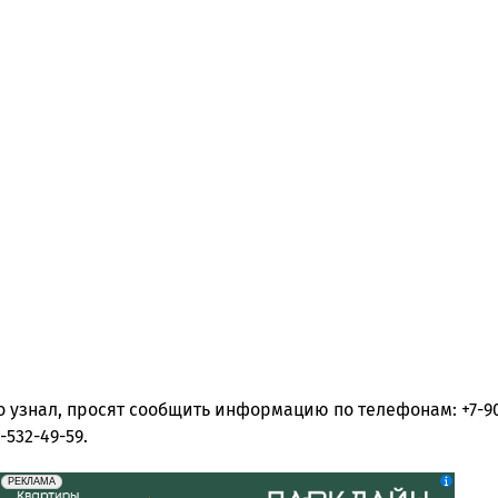
го узнал, просят сообщить информацию по телефонам: +7-90
3-532-49-59.
erid: 2SDnjdeSPnB
Реклама
РЕКЛАМА