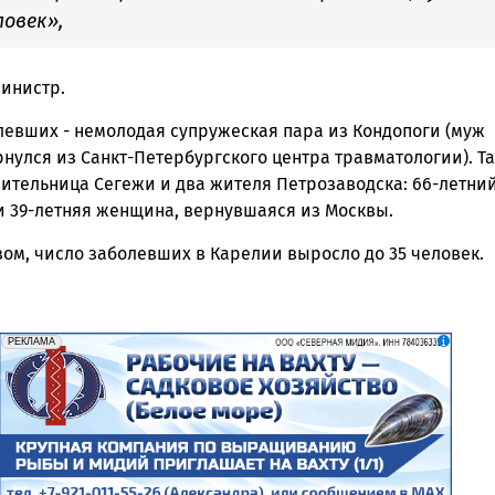
ловек»,
министр.
левших - немолодая супружеская пара из Кондопоги (муж
нулся из Санкт-Петербургского центра травматологии). Т
жительница Сегежи и два жителя Петрозаводска: 66-летни
и 39-летняя женщина, вернувшаяся из Москвы.
ом, число заболевших в Карелии выросло до 35 человек.
erid: 2SDnjf467GP
Реклама
РЕКЛАМА