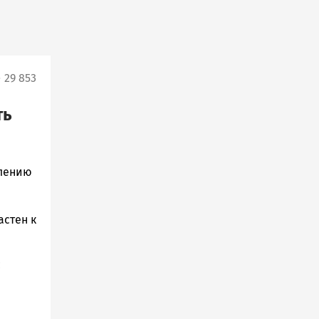
29 853
ть
плению
астен к
с