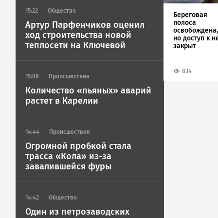
15:22
Общество
Береговая
полоса
Артур Парфенчиков оценил
освобождена,
ход строительства новой
но доступ к н
теплосети на Ключевой
закрыт
834
15:09
Происшествия
Количество «пьяных» аварий
растет в Карелии
14:44
Происшествия
Огромной пробкой стала
трасса «Кола» из-за
завалившейся фуры
14:42
Общество
Один из петрозаводских