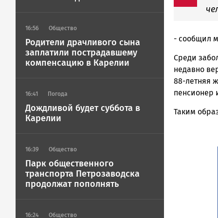
ГОВОРИТ
че
16:56
Общество
- сообщил 
Родители драчливого сына
заплатили пострадавшему
Среди забо
компенсацию в Карелии
недавно вер
88-летняя 
пенсионер 
16:41
Погода
Дождливой будет суббота в
Таким образ
Карелии
16:39
Общество
Парк общественного
транспорта Петрозаводска
продолжат пополнять
16:24
Общество