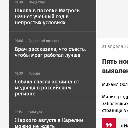
19:30
Общество
Школа в поселке Матросы
начнет учебный год в
непростых условиях
19:00
Здоровый интерес
21 апреля 20
Врач рассказала, что съесть,
чтобы мозг работал лучше
Пять но
выявле
18:30
Россия
Собака спасла хозяина от
Корректор
Михаил Охл
медведя в российском
Новости
регионе
Министр зд
Петрозавод
и
заболевших
Карелии
странице в 
17:15
Культура
|
Жаркого августа в Карелии
Петрозавод
«Н
можно не ждать