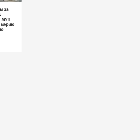
ы за
:
р МУП
л мэрию
по