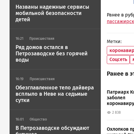
Названы надежные сервисы
мобильной безопасности
Ранее в ру
детей
пассажирск
16:21
Происшествия
Метки
Ряд домов остался в
коронавир
Петрозаводске без горячей
Соцсеть
воды
Ранее в 
16:19
Происшествия
Обезглавленное тело дайвера
Патриарх К
всплыло в Неве на седьмые
заболел
сутки
коронавир
2 838
16:01
Общество
В Петрозаводске обсуждают
Охлопков п