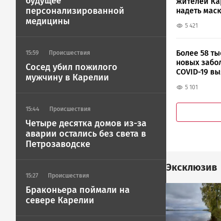
будущее
жителей К
персонализированной
надеть мас
медицины
5 421
Более 58 ты
15:59
Происшествия
новых забо
Сосед убил пожилого
COVID-19 в
мужчину в Карелии
России
5 101
15:44
Происшествия
Четыре десятка домов из-за
аварии остались без света в
Петрозаводске
Эксклюзив
15:27
Происшествия
Image
Браконьера поймали на
севере Карелии