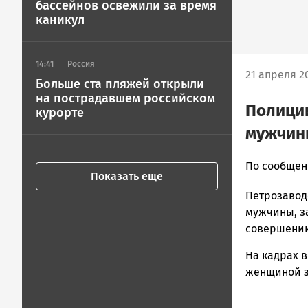
бассейнов освежили за время
каникул
14:41
Россия
21 апреля 20
Больше ста пляжей открыли
на пострадавшем российском
Полиции
курорте
мужчин
Ольга
По сообщен
Показать еще
Гаврилова
Петрозавод
Новости
Петрозавод
мужчины, з
и
совершению
Карелии
На кадрах 
|
Петрозавод
женщиной за
ГОВОРИТ