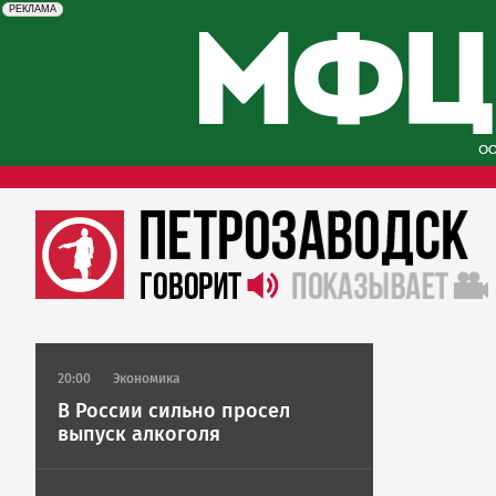
erid: 2SDnjcySKKc
Реклама
РЕКЛАМА
20:00
Экономика
В России сильно просел
выпуск алкоголя