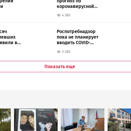
арелии
прогноз по
ки
коронавирусной
инфекции в России
4 380
сяч
Роспотребнадзор
левших
пока не планирует
ыявили в
вводить COVID-
ограничения в
5 286
Карелии
Показать еще
Image
Image
Image