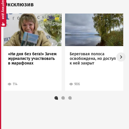
Смотреть картину дня
Эксклюзив
Image
Image
«Ни дня без бега!» Зачем
Береговая полоса
журналисту участвовать
освобождена, но доступ
в марафонах
к ней закрыт
114
906