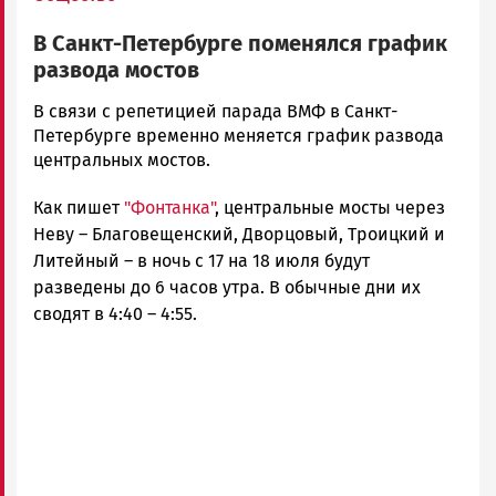
В Санкт-Петербурге поменялся график
развода мостов
Карен
В связи с репетицией парада ВМФ в Санкт-
Бадалян
Петербурге временно меняется график развода
Новости
центральных мостов.
Петрозаводска
Как пишет
"Фонтанка"
, центральные мосты через
и
Карелии
Неву – Благовещенский, Дворцовый, Троицкий и
|
Литейный – в ночь с 17 на 18 июля будут
Петрозаводск
разведены до 6 часов утра. В обычные дни их
ГОВОРИТ
сводят в 4:40 – 4:55.