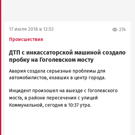
17 июля 2018 в 12:53
274
Происшествия
ДТП с инкассаторской машиной создало
пробку на Гоголевском мосту
Юрий
Авария создала серьезные проблемы для
Каулио
автомобилистов, ехавших в центр города.
Новости
Инцидент произошел на выезде с Гоголевского
Петрозаводска
и
моста, в районе пересечения с улицей
Карелии
Коммунальной, сегодня в 10:37 утра.
|
Петрозаводск
ГОВОРИТ