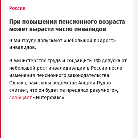
Россия
При повышении пенсионного возраста
может вырасти число инвалидов
Ольга
В Минтруде допускают «небольшой прирост»
Гаврилова
инвалидов.
Новости
В министерстве труда и соцзащиты РФ допускают
Петрозаводска
и
небольшой рост инвалидизации в России после
Карелии
изменения пенсионного законодательства.
|
Однако, замглавы ведомства Андрей Пудов
Петрозаводск
считает, что он будет «в пределах разумного»,
ГОВОРИТ
сообщает
«Интерфакс».