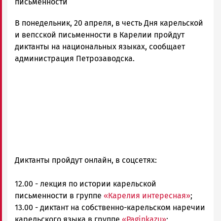
Новости
письменности
Петрозаводска
В понедельник, 20 апреля, в честь Дня карельской
и
Карелии
и вепсской письменности в Карелии пройдут
|
диктанты на национальных языках, сообщает
Петрозаводск
администрация Петрозаводска.
ГОВОРИТ
Диктанты пройдут онлайн, в соцсетях:
12.00 - лекция по истории карельской
письменности в группе
«Карелия интересная»
;
13.00 - диктант на собственно-карельском наречии
карельского языка в группе
«Paginkazu»
;