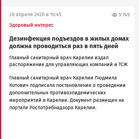
20 апреля 2020 в 10:45
9 749
Здоровый интерес
Дезинфекция подъездов в жилых домах
должна проводиться раз в пять дней
Корректор
Главный санитарный врач Карелии издал
Новости
распоряжение для управляющих компаний и ТСЖ
Петрозаводска
Главный санитарный врач Карелии Людмила
и
Карелии
Котович подписала постановление о проведении
|
дополнительных противоэпидемических
Петрозаводск
мероприятий в Карелии. Документ размещен на
ГОВОРИТ
портале Роспотребнадзора Карелии.