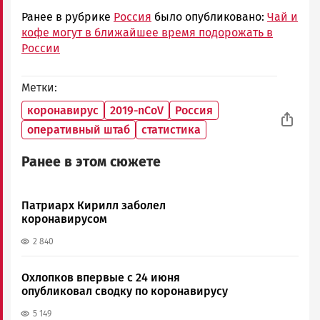
Ранее в рубрике
Россия
было опубликовано:
Чай и
кофе могут в ближайшее время подорожать в
России
Метки
коронавирус
2019-nCoV
Россия
оперативный штаб
статистика
Ранее в этом сюжете
Патриарх Кирилл заболел
коронавирусом
2 840
Охлопков впервые с 24 июня
опубликовал сводку по коронавирусу
5 149