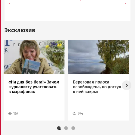
Эксклюзив
Image
Image
«Ни дня без бега!» Зачем
Береговая полоса
журналисту участвовать
освобождена, но доступ
в марафонах
к ней закрыт
167
974