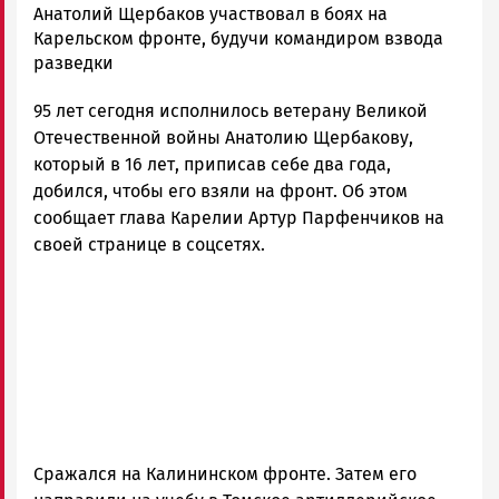
Корректор
Анатолий Щербаков участвовал в боях на
Новости
Карельском фронте, будучи командиром взвода
Петрозаводска
разведки
и
95 лет сегодня исполнилось ветерану Великой
Карелии
|
Отечественной войны Анатолию Щербакову,
Петрозаводск
который в 16 лет, приписав себе два года,
ГОВОРИТ
добился, чтобы его взяли на фронт. Об этом
сообщает глава Карелии Артур Парфенчиков на
своей странице в соцсетях.
Сражался на Калининском фронте. Затем его