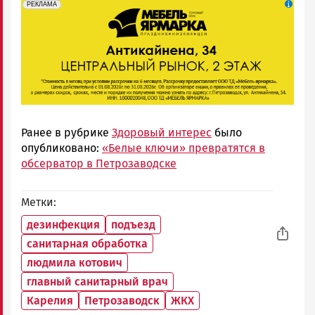
erid: 2SDnjeFymr3
Реклама
РЕКЛАМА
Ранее в рубрике
Здоровый интерес
было
опубликовано:
«Белые ключи» превратятся в
обсерватор в Петрозаводске
Метки
дезинфекция
подъезд
санитарная обработка
людмила котович
главный санитарный врач
Карелия
Петрозаводск
ЖКХ