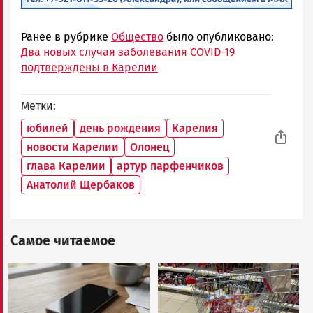
Ранее в рубрике
Общество
было опубликовано:
Два новых случая заболевания COVID-19
подтверждены в Карелии
Метки
юбилей
день рождения
Карелия
новости Карелии
Олонец
глава Карелии
артур парфенчиков
Анатолий Щербаков
Самое читаемое
Image
Image