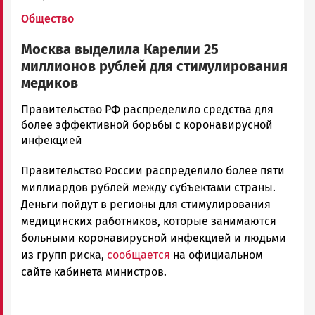
Общество
Москва выделила Карелии 25
миллионов рублей для стимулирования
медиков
Юрий
Правительство РФ распределило средства для
Каулио
более эффективной борьбы с коронавирусной
Новости
инфекцией
Петрозаводска
Правительство России распределило более пяти
и
Карелии
миллиардов рублей между субъектами страны.
|
Деньги пойдут в регионы для стимулирования
Петрозаводск
медицинских работников, которые занимаются
ГОВОРИТ
больными коронавирусной инфекцией и людьми
из групп риска,
сообщается
на официальном
сайте кабинета министров.