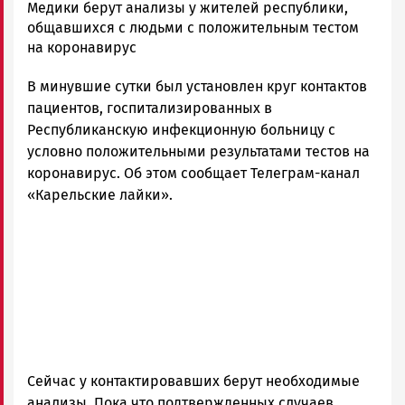
Алексей
Медики берут анализы у жителей республики,
Смирнов
общавшихся с людьми с положительным тестом
Новости
на коронавирус
Петрозаводска
В минувшие сутки был установлен круг контактов
и
Карелии
пациентов, госпитализированных в
|
Республиканскую инфекционную больницу с
Петрозаводск
условно положительными результатами тестов на
ГОВОРИТ
коронавирус. Об этом сообщает Телеграм-канал
«Карельские лайки».
Сейчас у контактировавших берут необходимые
анализы. Пока что подтвержденных случаев