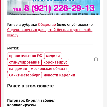
Ранее в рубрике
Общество
было опубликовано:
Яндекс запустил для детей бесплатную онлайн
школу
Метки
правительство РФ
медики
стимулирование
коронавирус
пандемия
московская область
Санкт-Петербург
новости Карелии
Ранее в этом сюжете
Патриарх Кирилл заболел
коронавирусом