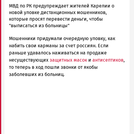
Корректор
МВД по РК предупреждает жителей Карелии о
Новости
новой уловке дистанционных мошенников,
Петрозаводска
которые просят перевести деньги, чтобы
и
"выписаться из больницы"
Карелии
Мошенники придумали очередную уловку, как
|
Петрозаводск
набить свои карманы за счет россиян. Если
ГОВОРИТ
раньше удавалось наживаться на продаже
несуществующих
защитных масок
и
антисептиков
,
то теперь в ход пошли звонки от якобы
заболевших из больниц.