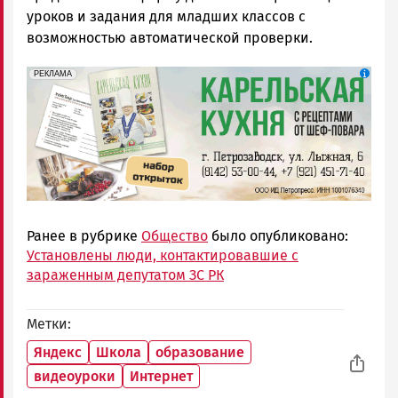
уроков и задания для младших классов с
возможностью автоматической проверки.
erid: 2SDnjdZZiDC
Реклама
РЕКЛАМА
Ранее в рубрике
Общество
было опубликовано:
Установлены люди, контактировавшие с
зараженным депутатом ЗС РК
Метки
Яндекс
Школа
образование
видеоуроки
Интернет