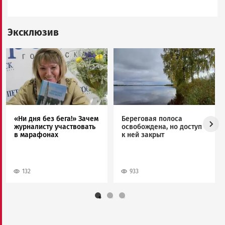
Эксклюзив
Image
Image
«Ни дня без бега!» Зачем
Береговая полоса
журналисту участвовать
освобождена, но доступ
в марафонах
к ней закрыт
132
933