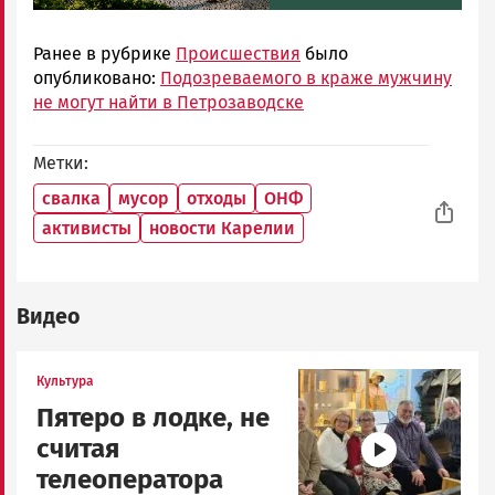
Ранее в рубрике
Происшествия
было
опубликовано:
Подозреваемого в краже мужчину
не могут найти в Петрозаводске
Метки
свалка
мусор
отходы
ОНФ
активисты
новости Карелии
Видео
Image
Культура
Пятеро в лодке, не
считая
телеоператора