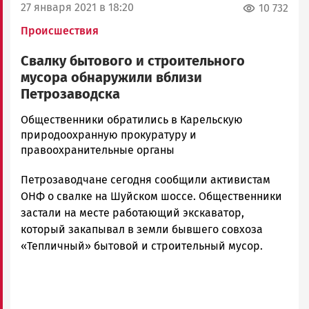
27 января 2021 в 18:20
10 732
Происшествия
Свалку бытового и строительного
мусора обнаружили вблизи
Петрозаводска
Корректор
Общественники обратились в Карельскую
Новости
природоохранную прокуратуру и
Петрозаводска
правоохранительные органы
и
Петрозаводчане сегодня сообщили активистам
Карелии
|
ОНФ о свалке на Шуйском шоссе. Общественники
Петрозаводск
застали на месте работающий экскаватор,
ГОВОРИТ
который закапывал в земли бывшего совхоза
«Тепличный» бытовой и строительный мусор.