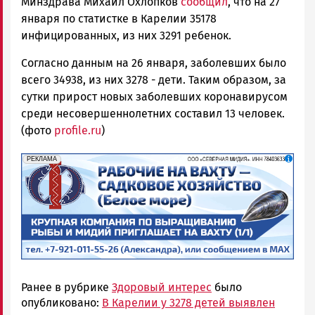
Минздрава Михаил Охлопков
сообщил
, что на 27
января по статистке в Карелии 35178
инфицированных, из них 3291 ребенок.
Согласно данным на 26 января, заболевших было
всего 34938, из них 3278 - дети. Таким образом, за
сутки прирост новых заболевших коронавирусом
среди несовершеннолетних составил 13 человек.
(фото
profile.ru
)
erid: 2SDnjf467GP
Реклама
РЕКЛАМА
Ранее в рубрике
Здоровый интерес
было
опубликовано:
В Карелии у 3278 детей выявлен