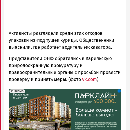
Активисты разглядели среди этих отходов
упаковки из-под тушек курицы. Общественники
выяснили, где работает водитель экскаватора.
Представители ОНФ обратились в Карельскую
природоохранную прокуратуру и
правоохранительные органы с просьбой провести
проверку и принять меры. (фото
vk.com
)
erid: 2SDnjdeSPnB
Реклама
РЕКЛАМА