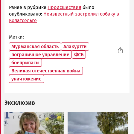
Ранее в рубрике
Происшествия
было
опубликовано:
Неизвестный застрелил собаку в
Колатсельге
Метки
Мурманская область
Алакуртти
пограничное управление
ФСБ
боеприпасы
Великая отечественная война
уничтожение
Эксклюзив
Image
Image