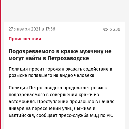
27 января 2021 в 17:36
6 236
Происшествия
Подозреваемого в краже мужчину не
могут найти в Петрозаводске
Корректор
Полиция просит горожан оказать содействие в
Новости
розыске попавшего на видео человека
Петрозаводска
Полиция Петрозаводска продолжает розыск
и
Карелии
подозреваемого в совершении кражи из
|
автомобиля. Преступление произошло в начале
Петрозаводск
января на пересечении улиц Лыжная и
ГОВОРИТ
Балтийская, сообщает пресс-служба МВД по РК.