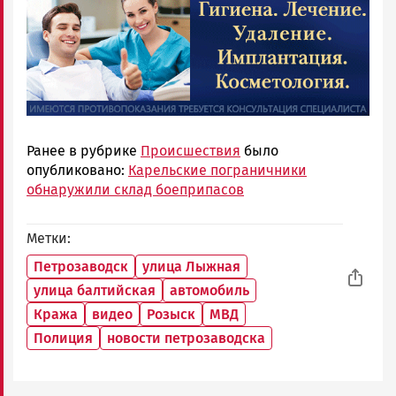
Ранее в рубрике
Происшествия
было
опубликовано:
Карельские пограничники
обнаружили склад боеприпасов
Метки
Петрозаводск
улица Лыжная
улица балтийская
автомобиль
Кража
видео
Розыск
МВД
Полиция
новости петрозаводска