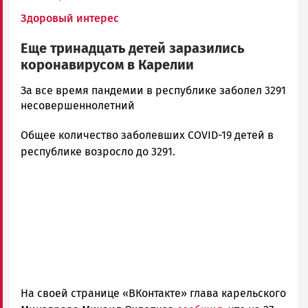
Здоровый интерес
Еще тринадцать детей заразились
коронавирусом в Карелии
Ольга
За все время пандемии в республике заболел 3291
Гаврилова
несовершеннолетний
Новости
Общее количество заболевших COVID-19 детей в
Петрозаводска
и
республике возросло до 3291.
Карелии
|
Петрозаводск
ГОВОРИТ
На своей странице «ВКонтакте» глава карельского