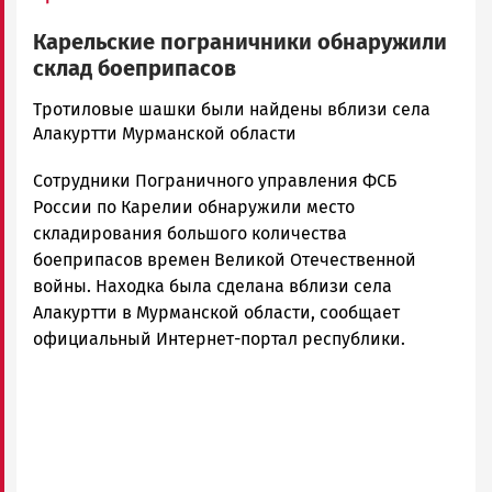
Карельские пограничники обнаружили
склад боеприпасов
Юрий
Тротиловые шашки были найдены вблизи села
Каулио
Алакуртти Мурманской области
Новости
Сотрудники Пограничного управления ФСБ
Петрозаводска
и
России по Карелии обнаружили место
Карелии
складирования большого количества
|
боеприпасов времен Великой Отечественной
Петрозаводск
войны. Находка была сделана вблизи села
ГОВОРИТ
Алакуртти в Мурманской области, сообщает
официальный Интернет-портал республики.