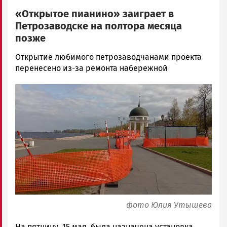
«Открытое пианино» заиграет в
Петрозаводске на полтора месяца
позже
Корректор
Открытие любимого петрозаводчанами проекта
Новости
перенесено из-за ремонта набережной
Петрозаводска
Image
и
Карелии
|
Петрозаводск
ГОВОРИТ
фото Юлия Утышева
На пятницу, 15 мая, была назначена установка