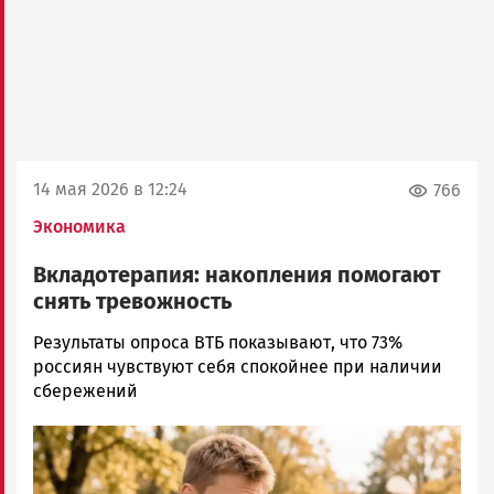
14 мая 2026 в 12:24
766
Экономика
Вкладотерапия: накопления помогают
снять тревожность
Ольга
Результаты опроса ВТБ показывают, что 73%
Шубина
россиян чувствуют себя спокойнее при наличии
Новости
сбережений
Петрозаводска
Image
и
Карелии
|