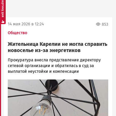
Смотреть картину дня
14 мая 2026 в 12:24
853
Общество
Жительница Карелии не могла справить
новоселье из-за энергетиков
Корректор
Прокуратура внесла представление директору
Новости
сетевой организации и обратилась в суд за
Петрозаводска
выплатой неустойки и компенсации
и
Image
Карелии
|
Петрозаводск
ГОВОРИТ