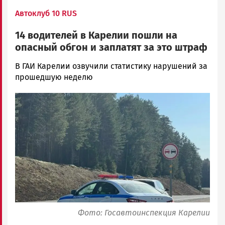
Автоклуб 10 RUS
14 водителей в Карелии пошли на
опасный обгон и заплатят за это штраф
Арина
В ГАИ Карелии озвучили статистику нарушений за
Смирнова
прошедшую неделю
Новости
Image
Петрозаводска
и
Карелии
|
Петрозаводск
ГОВОРИТ
Фото: Госавтоинспекция Карелии