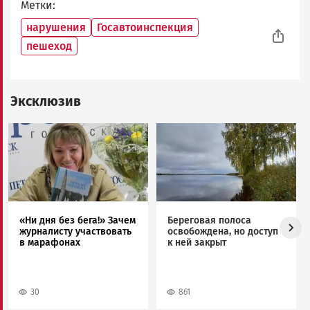
Метки
нарушения
Госавтоинспекция
пешеход
Эксклюзив
Image
Image
«Ни дня без бега!» Зачем
Береговая полоса
журналисту участвовать
освобождена, но доступ
в марафонах
к ней закрыт
30
861