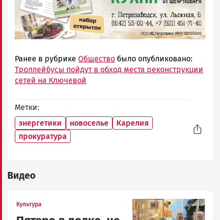
Ранее в рубрике
Общество
было опубликовано:
Троллейбусы пойдут в обход места реконструкции
сетей на Ключевой
Метки
энергетики
новоселье
Карелия
прокуратура
Видео
Image
Культура