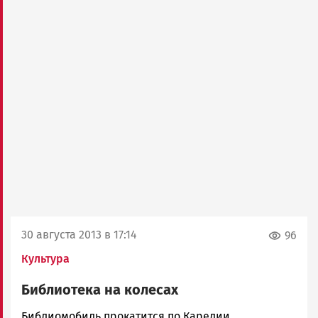
30 августа 2013 в 17:14
96
Культура
Библиотека на колесах
admintimur
Библиомобиль прокатится по Карелии.