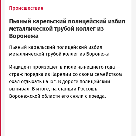
Происшествия
Пьяный карельский полицейский избил
металлической трубой коллег из
Воронежа
admintimur
Пьяный карельский полицейский избил
Новости
металлической трубой коллег из Воронежа
Петрозаводска
Инцидент произошел в июле нынешнего года —
и
Карелии
страж порядка из Карелии со своим семейством
|
ехал отдыхать на юг. В дороге полицейский
Петрозаводск
выпивал. В итоге, на станции Россошь
ГОВОРИТ
Воронежской области его сняли с поезда.