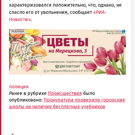
характеризовался положительно, что, однако, не
спасло его от увольнения, сообщает
«РИА-
Новости»
.
erid: 2SDnjdAF4V7
Реклама
РЕКЛАМА
полиция
Ранее в рубрике
Происшествия
было
опубликовано:
Прокуратура проверила городские
школы на наличие бесплатных учебников