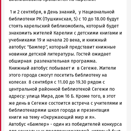
Новости
1 и 2 сентября, в День знаний, у Национальной
Петрозаводска
и
библиотеки РК (Пушкинская, 5) с 10 до 18.00 будут
Карелии
стоять карельский библиомобиль, который будет
|
знакомить жителей Карелии с детскими книгами и
Петрозаводск
учебниками 19 и начала 20 века, и книжный
ГОВОРИТ
автобус "Бампер", который представит книжные
новинки детской литературы. Гостей ожидает
обширная разлекательная программа.
Книжный автобус побывает и в Сегеже. Жители
этого города смогут посетить библиотеку на
колесах 8 сентября с 11.00 до 19.30 рядом с
центральной районной библиотекой Сегежи по
адресу: улица Мира, дом 16 Б. Кроме того, в этот
же день в Сегеже состоится встреча с учителями и
библиотекарями школ города и презентация
книги на тему «Окружающий мир и я».
Автобус «Бампер» - один из победителей конкурса