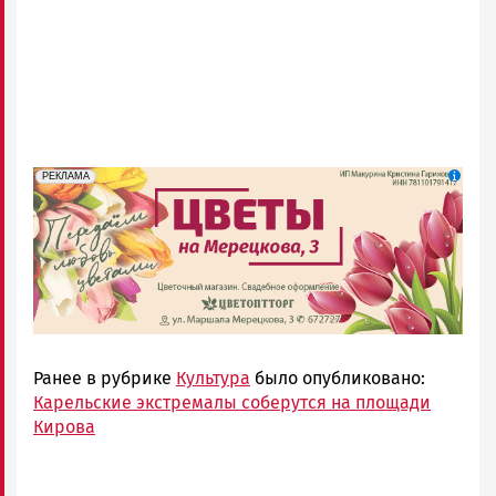
erid: 2SDnjdAF4V7
Реклама
РЕКЛАМА
Ранее в рубрике
Культура
было опубликовано:
Карельские экстремалы соберутся на площади
Кирова