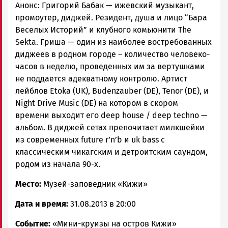
Анонс: Григорий Бабак — ижевский музыкант,
промоутер, диджей. Резидент, душа и лицо “Бара
Веселых Историй” и клубного комьюнити The
Sekta. Гриша — один из наиболее востребованных
диджеев в родном городе – количество человеко-
часов в неделю, проведенных им за вертушками
не поддается адекватному контролю. Артист
лейблов Etoka (UK), Budenzauber (DE), Tenor (DE), и
Night Drive Music (DE) на котором в скором
времени выходит его deep house / deep techno —
альбом. В диджей сетах препочитает милкшейки
из современных future r’n’b и uk bass с
классическим чикагским и детроитским саундом,
родом из начала 90-х.
Место:
Музей-заповедник «Кижи»
Дата и время:
31.08.2013 в 20:00
Событие:
«Мини-круизы на остров Кижи»