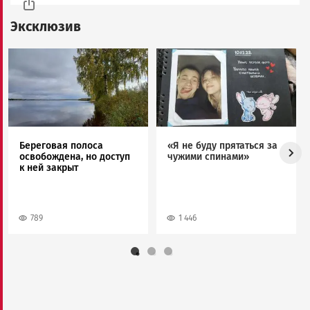
Эксклюзив
Image
Image
Береговая полоса
«Я не буду прятаться за
освобождена, но доступ
чужими спинами»
к ней закрыт
789
1 446