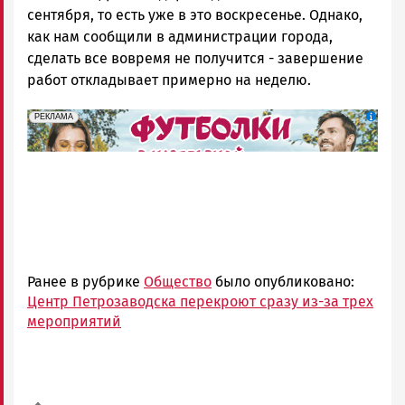
сентября, то есть уже в это воскресенье. Однако,
как нам сообщили в администрации города,
сделать все вовремя не получится - завершение
работ откладывает примерно на неделю.
erid: Pb3XmBtzt7qh4nNaikXnuHE1bzSb6Vb4eeL28Ue
Реклама
РЕКЛАМА
Ранее в рубрике
Общество
было опубликовано:
Центр Петрозаводска перекроют сразу из-за трех
мероприятий