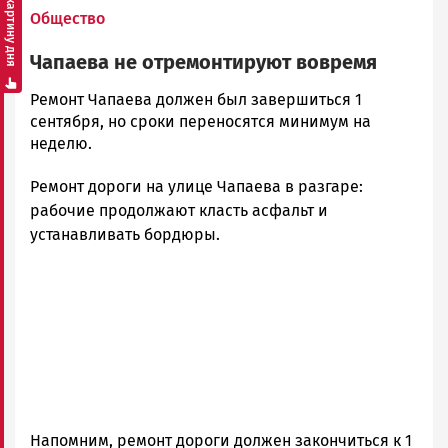
Смотреть картину дня
Общество
Чапаева не отремонтируют вовремя
admintimur
Ремонт Чапаева должен был завершиться 1
Новости
сентября, но сроки переносятся минимум на
Петрозаводска
неделю.
и
Ремонт дороги на улице Чапаева в разгаре:
Карелии
|
рабочие продолжают класть асфальт и
Петрозаводск
устанавливать бордюры.
ГОВОРИТ
Напомним, ремонт дороги должен закончиться к 1