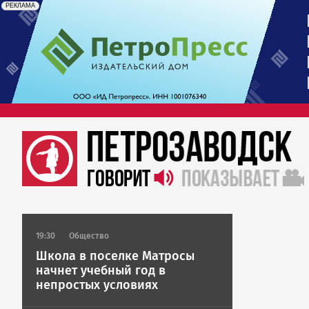
erid: 2SDnjdrAfb3
Реклама
РЕКЛАМА
19:30
Общество
Школа в поселке Матросы
начнет учебный год в
непростых условиях