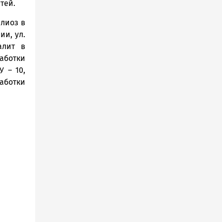
тей.
лиоз в
ии, ул.
алит в
аботки
У – 10,
аботки