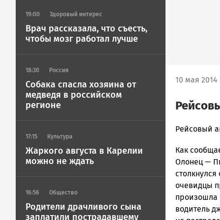
19:00
Здоровый интерес
Врач рассказала, что съесть,
чтобы мозг работал лучше
18:30
Россия
10 мая 2014 
Собака спасла хозяина от
медведя в российском
Рейсовы
регионе
admintimur
Рейсовый а
17:15
Культура
Новости
Жаркого августа в Карелии
Как сообща
Петрозавод
можно не ждать
и
Олонец — Пи
Карелии
столкнулся
|
очевидцы п
16:56
Общество
Петрозавод
произошла и
ГОВОРИТ
Родители драчливого сына
водитель д
заплатили пострадавшему