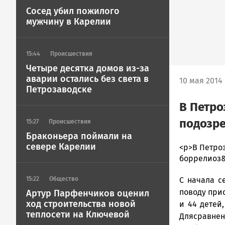
Сосед убил пожилого
мужчину в Карелии
15:44
Происшествия
Четыре десятка домов из-за
аварии остались без света в
10 мая 2014 
Петрозаводске
В Петро
подозре
15:27
Происшествия
Браконьера поймали на
севере Карелии
admintimur
<p>В Петро
Новости
боррелиоз&
Петрозавод
С начала с
15:22
Общество
и
Карелии
поводу при
Артур Парфенчиков оценил
|
ход строительства новой
и 44 детей
Петрозавод
теплосети на Ключевой
Длясравне
ГОВОРИТ