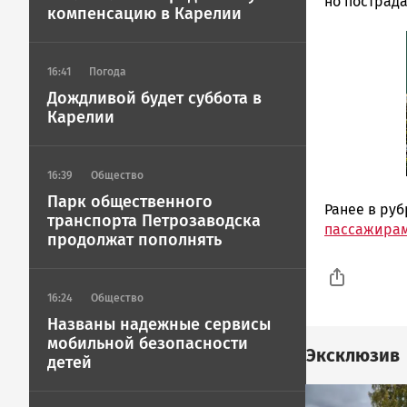
но пострада
компенсацию в Карелии
16:41
Погода
Дождливой будет суббота в
Карелии
16:39
Общество
Парк общественного
Ранее в ру
транспорта Петрозаводска
пассажирам
продолжат пополнять
16:24
Общество
Названы надежные сервисы
мобильной безопасности
Эксклюзив
детей
Image