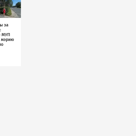
ы за
:
р МУП
л мэрию
по