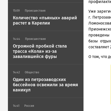
профилактич
Уже зареги
15:09
Происшествия
г. Петроза
Количество «пьяных» аварий
растет в Карелии
Ломоносов
Прионежско
проведены 
14:44
Происшествия
базы отдых
Огромной пробкой стала
составляет 2
трасса «Кола» из-за
завалившейся фуры
О том, что 
14:42
Общество
Один из петрозаводских
бассейнов освежили за время
каникул
14:41
Россия