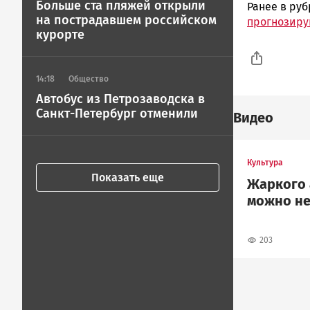
Больше ста пляжей открыли
Ранее в ру
на пострадавшем российском
прогнозиру
курорте
14:18
Общество
Автобус из Петрозаводска в
Санкт-Петербург отменили
Видео
Культура
Показать еще
Жаркого 
можно не
203