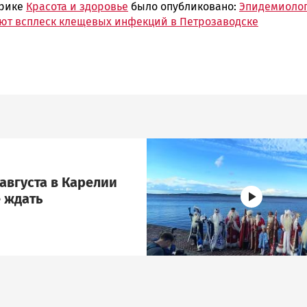
брике
Красота и здоровье
было опубликовано:
Эпидемиоло
ют всплеск клещевых инфекций в Петрозаводске
Image
августа в Карелии
 ждать