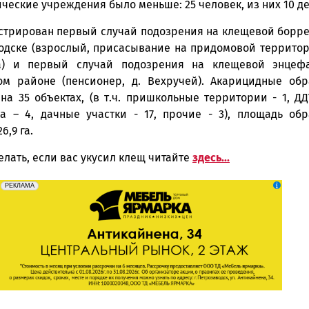
еские учреждения было меньше: 25 человек, из них 10 де
стрирован первый случай подозрения на клещевой борре
водске (взрослый, присасывание на придомовой территор
а) и первый случай подозрения на клещевой энцеф
м районе (пенсионер, д. Вехручей). Акарицидные обр
на 35 объектах, (в т.ч. пришкольные территории - 1, ДД
а – 4, дачные участки - 17, прочие - 3), площадь обр
6,9 га.
делать, если вас укусил клещ читайте
здесь...
erid: 2SDnjeFymr3
Реклама
РЕКЛАМА