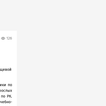
126
ещевой
ики по
зрослых
 по РК.
чебно-