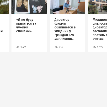
«Я не буду
Директор
Миллион
прятаться за
фирмы
смелость
чужими
обвиняется в
директо
ей
спинами»
хищении у
застави
граждан 128
платить 
миллионов
счетам
рублей
1 461
736
1 629