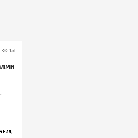
151
алми
—
ения,