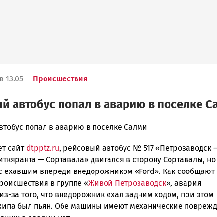
в 13:05
Происшествия
й автобус попал в аварию в поселке С
втобус попал в аварию в поселке Салми
ет сайт
dtpptz.ru
, рейсовый автобус № 517 «Петрозаводск 
ска
ткяранта — Сортавала» двигался в сторону Сортавалы, но
 с ехавшим впереди внедорожником «Ford». Как сообщают
роисшествия в группе «
Живой Петрозаводск
», авария
ск
з-за того, что внедорожник ехал задним ходом, при этом
жипа был пьян. Обе машины имеют механические поврежд