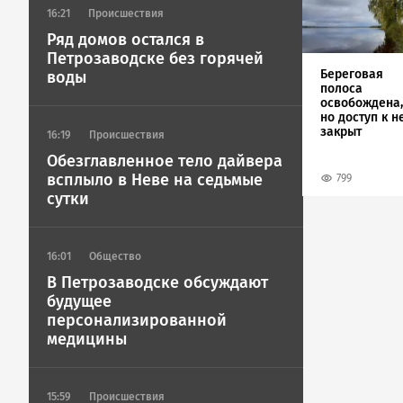
16:21
Происшествия
Ряд домов остался в
Петрозаводске без горячей
Береговая
воды
полоса
освобождена,
но доступ к н
закрыт
16:19
Происшествия
Обезглавленное тело дайвера
всплыло в Неве на седьмые
799
сутки
16:01
Общество
В Петрозаводске обсуждают
будущее
персонализированной
медицины
15:59
Происшествия