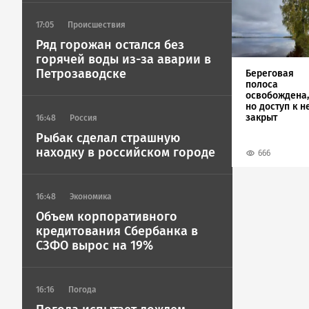
Image
17:05
Происшествия
Ряд горожан остался без
горячей воды из-за аварии в
Петрозаводске
Береговая
полоса
освобождена,
но доступ к н
закрыт
16:48
Россия
Рыбак сделал страшную
находку в российском городе
666
16:48
Экономика
Объем корпоративного
кредитования Сбербанка в
СЗФО вырос на 19%
16:16
Погода