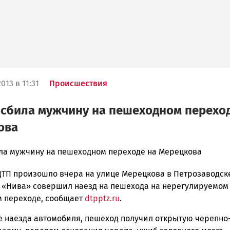
013 в 11:31
Происшествия
сбила мужчину на пешеходном переход
ова
ла мужчину на пешеходном переходе на Мерецкова
ДТП произошло вчера на улице Мерецкова в Петрозаводск
ска
 «Нива» совершил наезд на пешехода на нерегулируемом
 переходе, сообщает
dtpptz.ru
.
те наезда автомобиля, пешеход получил открытую черепно
ск