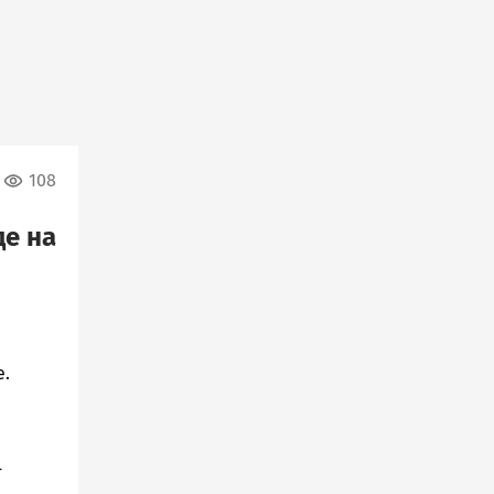
108
е на
е.
-