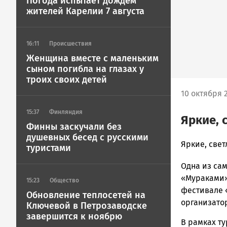
Погода испытает дождем
жителей Карелии 7 августа
16:11
Происшествия
Женщина вместе с маленьким
сыном погибла на глазах у
троих своих детей
10 октября 2
15:37
Финляндия
Яркие, 
Финны заскучали без
душевных бесед с русскими
admintimur
Яркие, свет
туристами
Новости
Одна из са
Петрозавод
и
«Мураками»
15:23
Общество
Карелии
фестивале «
Обновление теплосетей на
|
организато
Ключевой в Петрозаводске
Петрозавод
завершится к ноябрю
ГОВОРИТ
В рамках ту