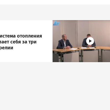
Image
система отопления
ает себя за три
арелии