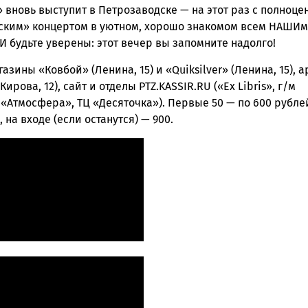
 вновь выступит в Петрозаводске — на этот раз с полноц
ским» концертом в уютном, хорошо знакомом всем НАШИм
И будьте уверены: этот вечер вы запомните надолго!
азины «Ковбой» (Ленина, 15) и «Quiksilver» (Ленина, 15), а
ирова, 12), сайт и отделы PTZ.KASSIR.RU («Ex Libris», г/м
 «Атмосфера», ТЦ «Десяточка»). Первые 50 — по 600 рубле
, на входе (если останутся) — 900.