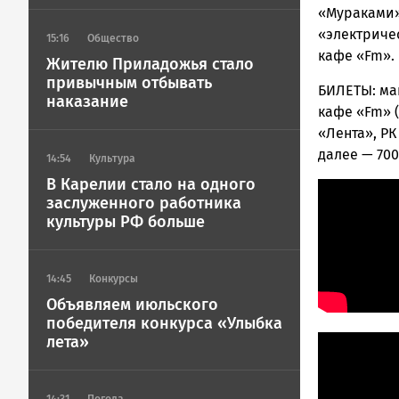
«Мураками»
«электриче
15:16
Общество
кафе «Fm». 
Жителю Приладожья стало
привычным отбывать
БИЛЕТЫ: маг
наказание
кафе «Fm» (К
«Лента», РК
далее — 700
14:54
Культура
В Карелии стало на одного
заслуженного работника
культуры РФ больше
14:45
Конкурсы
Объявляем июльского
победителя конкурса «Улыбка
лета»