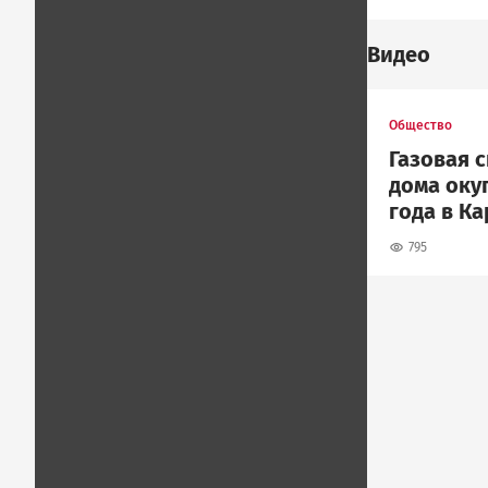
Видео
Общество
Газовая 
дома окуп
года в К
795