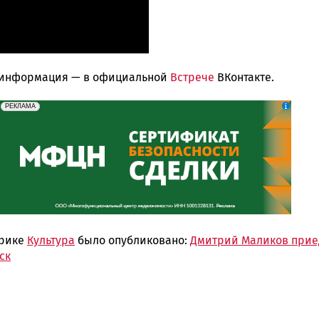
 информация — в официальной
Встрече
ВКонтакте.
erid: 2SDnjeH4Mf4
Реклама
РЕКЛАМА
брике
Культура
было опубликовано:
Дмитрий Маликов прие
ск