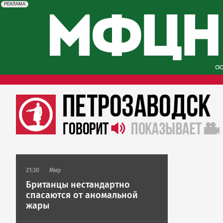
erid: 2SDnjcySKKc
Реклама
РЕКЛАМА
21:30
Мир
Британцы нестандартно
спасаются от аномальной
жары