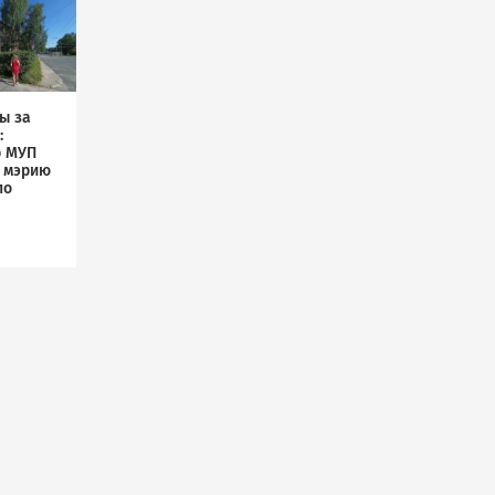
ы за
:
р МУП
л мэрию
по