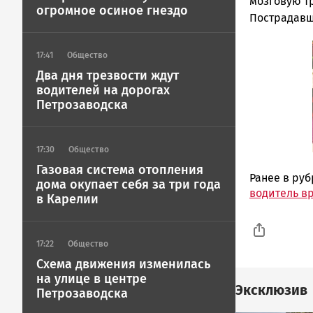
ГОВОРИТ
мозговую т
огромное осиное гнездо
Пострадавш
17:41
Общество
Два дня трезвости ждут
водителей на дорогах
Петрозаводска
17:30
Общество
Газовая система отопления
Ранее в ру
дома окупает себя за три года
водитель в
в Карелии
17:22
Общество
Схема движения изменилась
на улице в центре
Эксклюзив
Петрозаводска