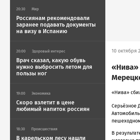
20:30
Мир
Россиянам рекомендовали
заранее подавать документы
на визу в Испанию
10 октября 2
20:00
Здоровый интерес
Врач сказал, какую обувь
«Нива» 
нужно выбросить летом для
пользы ног
Мерецк
admintimur
«Нива» сби
19:00
Экономика
Новости
Скоро взлетит в цене
Серьёзное 
Петрозавод
любимый напиток россиян
и
Автомобиль
Карелии
пешеходном
|
18:30
Происшествия
В результа
Петрозавод
В карельском лесу нашли