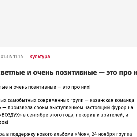
013 в 11:14
Культура
светлые и очень позитивные — это про н
лые и очень позитивные — это про них!
мых самобытных современных групп — казанская команда
ска
 — произвела своим выступлением настоящий фурор на
ВОЗДУХ» в сентябре этого года, покорив и зрителей, и
ров!
ск
ра в поддержку нового альбома «Моя», 24 ноября группа