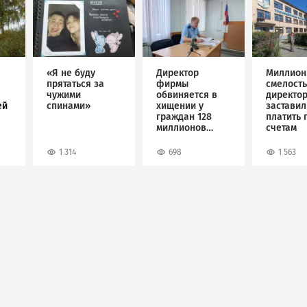
Image
Image
Image
«Я не буду
Директор
Миллион
прятаться за
фирмы
смелость
чужими
обвиняется в
директо
ей
спинами»
хищении у
застави
граждан 128
платить 
миллионов
счетам
рублей
1 314
698
1 563