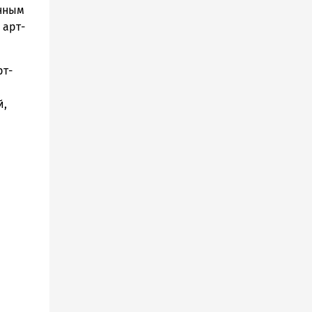
енным
 арт-
рт-
й,