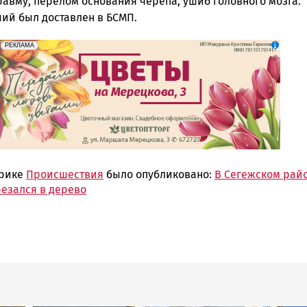
равму, перелом основания черепа, ушиб головного мозга.
ий был доставлен в БСМП.
erid: 2SDnjdAF4V7
Реклама
РЕКЛАМА
брике
Происшествия
было опубликовано:
В Сегежском рай
резался в дерево