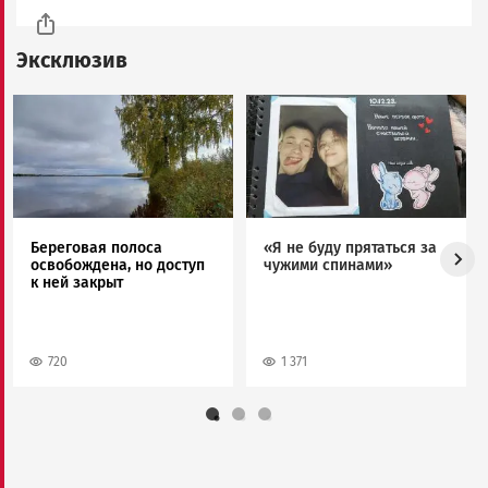
Эксклюзив
Image
Image
Береговая полоса
«Я не буду прятаться за
освобождена, но доступ
чужими спинами»
к ней закрыт
720
1 371