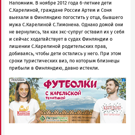
Напомним. В ноябре 2012 года 6-летние дети
С.Карелиной, граждане России Артем и Соня
выехали в Финляндию погостить у отца, бывшего
мужа С.Карелиной С.Тимонена. Однако домой они
не вернулись, так как экс-супруг оставил их у себя
и сейчас ходатайствует в судах Финляндии о
лишении С.Карелиной родительских прав,
добиваясь, чтобы дети остались у него. При этом
сроки туристических виз, по которым близнецы
прибыли в Финляндию, давно истекли.
erid: Pb3XmBtzt7qh4nNaikXnuHE1bzSb6Vb4eeL28Ue
Реклама
РЕКЛАМА