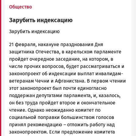
Общество
Зарубить индексацию
admintimur
Зарубить индексацию
Новости
21 февраля, накануне празднования Дня
Петрозаводска
и
защитника Отечества, в карельском парламенте
Карелии
пройдет очередное заседание, на котором, в
|
числе прочих вопросов, будет рассматриваться и
Петрозаводск
законопроект об индексации выплат инвалидам-
ГОВОРИТ
ветеранам Чечни и Афганистана. В первом чтении
этот законопроект был почти единогласно
поддержан депутатами парламента, и, казалось,
он без труда пройдет второе и окончательное
чтение. Однако неожиданно комитет по
социальной поправки большинством голосов
принял рекомендацию – отложить работу над
законопроектом. Если предложение комитета