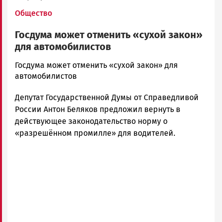
Общество
Госдума может отменить «сухой закон»
для автомобилистов
admintimur
Госдума может отменить «сухой закон» для
Новости
автомобилистов
Петрозаводска
Депутат Государственной Думы от Справедливой
и
Карелии
России Антон Беляков предложил вернуть в
|
действующее законодательство норму о
Петрозаводск
«разрешённом промилле» для водителей.
ГОВОРИТ