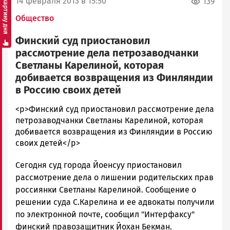
Смотреть картину дня
14 февраля 2013 в 15:50
139
Общество
Финский суд приостановил
рассмотрение дела петрозаводчанки
Светланы Карелиной, которая
добивается возвращения из Финляндии
в Россию своих детей
admintimur
<p>Финский суд приостановил рассмотрение дела
Новости
петрозаводчанки Светланы Карелиной, которая
Петрозаводска
добивается возвращения из Финляндии в Россию
и
своих детей</p>
Карелии
Сегодня суд города Йоенсуу приостановил
|
Петрозаводск
рассмотрение дела о лишении родительских прав
ГОВОРИТ
россиянки Светланы Карелиной. Сообщение о
решении суда С.Карелина и ее адвокаты получили
по электронной почте, сообщил "Интерфаксу"
финский правозащитник Йохан Бекман.