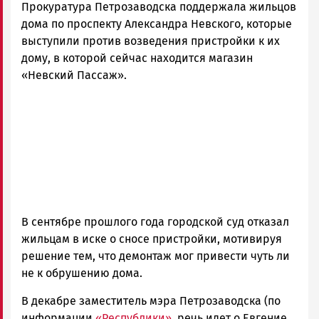
Прокуратура Петрозаводска поддержала жильцов
Карелии
|
дома по проспекту Александра Невского, которые
Петрозаводск
выступили против возведения пристройки к их
ГОВОРИТ
дому, в которой сейчас находится магазин
«Невский Пассаж».
В сентябре прошлого года городской суд отказал
жильцам в иске о сносе пристройки, мотивируя
решение тем, что демонтаж мог привести чуть ли
не к обрушению дома.
В декабре заместитель мэра Петрозаводска (по
информации
«Республики»
, речь идет о Евгение