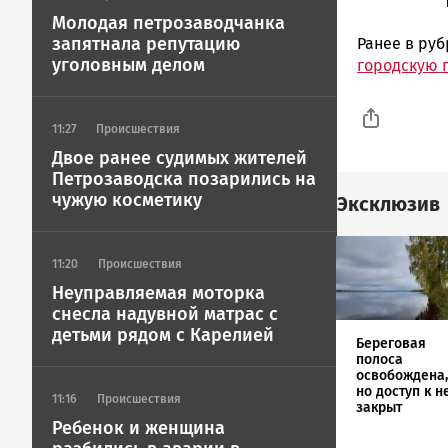
Молодая петрозаводчанка
запятнала репутацию
Ранее в ру
уголовным делом
городскую 
11:27
Происшествия
Двое ранее судимых жителей
Петрозаводска позарились на
чужую косметику
Эксклюзив
Image
11:20
Происшествия
Неуправляемая моторка
снесла надувной матрас с
детьми рядом с Карелией
Береговая
полоса
освобождена,
но доступ к н
11:16
Происшествия
закрыт
Ребенок и женщина