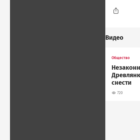
Видео
Общество
Незаконн
Древлянк
снести
720