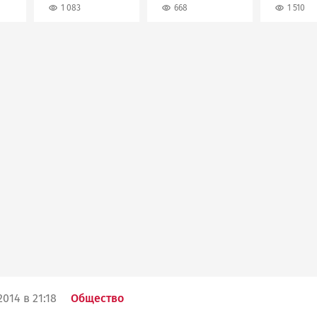
1 083
668
1 510
014 в 21:18
Общество