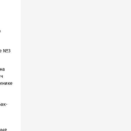
е
ке №3
на
яч
линике
бак-
вые