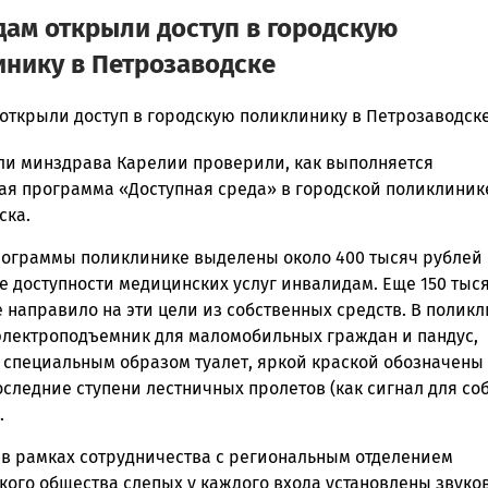
ам открыли доступ в городскую
нику в Петрозаводске
открыли доступ в городскую поликлинику в Петрозаводск
ли минздрава Карелии проверили, как выполняется
ска
ая программа «Доступная среда» в городской поликлини
ска.
рограммы поликлинике выделены около 400 тысяч рублей 
ск
е доступности медицинских услуг инвалидам. Еще 150 тыс
 направило на эти цели из собственных средств. В полик
электроподъемник для маломобильных граждан и пандус,
 специальным образом туалет, яркой краской обозначены
следние ступени лестничных пролетов (как сигнал для со
.
, в рамках сотрудничества с региональным отделением
кого общества слепых у каждого входа установлены звуко