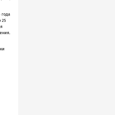
4 года
 25
ая
ения.
ики