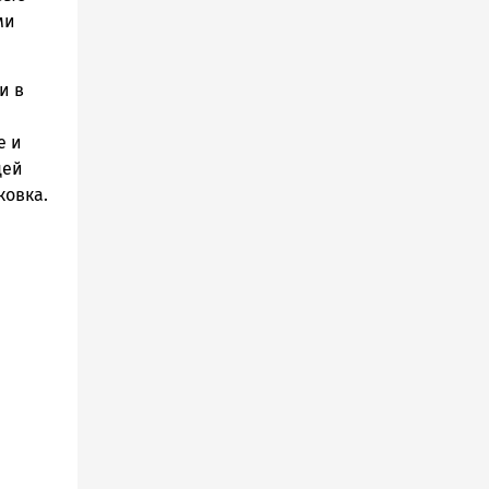
ми
и в
е и
щей
ковка.