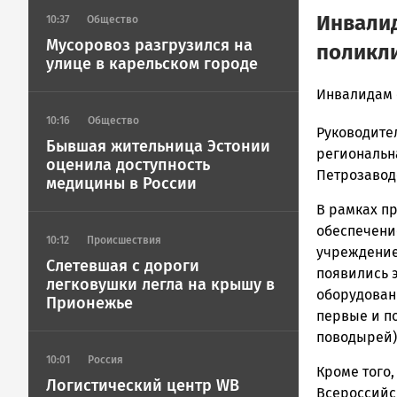
Инвалид
10:37
Общество
Мусоровоз разгрузился на
поликли
улице в карельском городе
admintimur
Инвалидам 
Новости
10:16
Общество
Руководите
Петрозавод
Бывшая жительница Эстонии
и
региональн
оценила доступность
Карелии
Петрозавод
медицины в России
|
В рамках п
Петрозавод
ГОВОРИТ
обеспечени
10:12
Происшествия
учреждение
Слетевшая с дороги
появились 
легковушки легла на крышу в
оборудован
Прионежье
первые и по
поводырей)
10:01
Россия
Кроме того
Логистический центр WB
Всероссийс