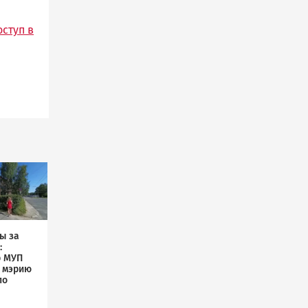
ступ в
ы за
:
р МУП
л мэрию
по