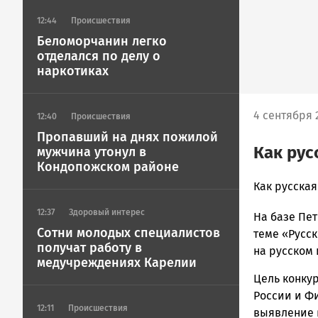
12:44
Происшествия
Беломорчанин легко
отделался по делу о
наркотиках
4 сентября 2
12:40
Происшествия
Пропавший на днях пожилой
Как рус
мужчина утонул в
Кондопожском районе
admintimur
Как русская
Новости
12:37
Здоровый интерес
На базе Пет
Петрозавод
Сотни молодых специалистов
и
теме «Русск
получат работу в
Карелии
на русском
медучреждениях Карелии
|
Цель конку
Петрозавод
ГОВОРИТ
России и Ф
12:11
Происшествия
выявление 