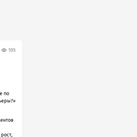
105
е по
рьеры?»
дентов
рост,