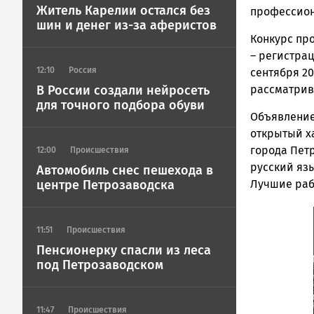
Житель Карелии остался без
профессион
шин и денег из-за аферистов
Конкурс про
– регистрац
12:10
Россия
сентября 20
В России создали нейросеть
рассматрив
для точного подбора обуви
Объявление 
открытый ха
города Пет
12:00
Происшествия
русский яз
Автомобиль снес пешехода в
центре Петрозаводска
Лучшие раб
11:51
Происшествия
Пенсионерку спасли из леса
под Петрозаводском
11:47
Происшествия