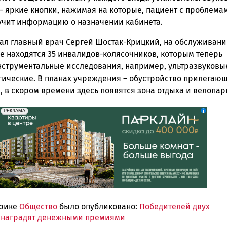
– яркие кнопки, нажимая на которые, пациент с проблема
учит информацию о назначении кабинета.
зал главный врач Сергей Шостак-Крицкий, на обслуживани
е находятся 35 инвалидов-колясочников, которым теперь
нструментальные исследования, например, ультразвуковы
гические. В планах учреждения – обустройство прилегаю
 в скором времени здесь появятся зона отдыха и велопар
erid: 2SDnjdeSPnB
Реклама
РЕКЛАМА
брике
Общество
было опубликовано:
Победителей двух
 наградят денежными премиями