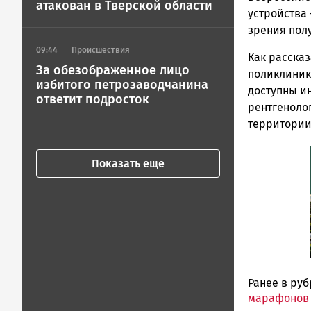
атакован в Тверской области
устройства 
зрения пол
09:44
Происшествия
Как расска
За обезображенное лицо
поликлиник
избитого петрозаводчанина
доступны и
ответит подросток
рентгеноло
территории,
Показать еще
Ранее в ру
марафонов