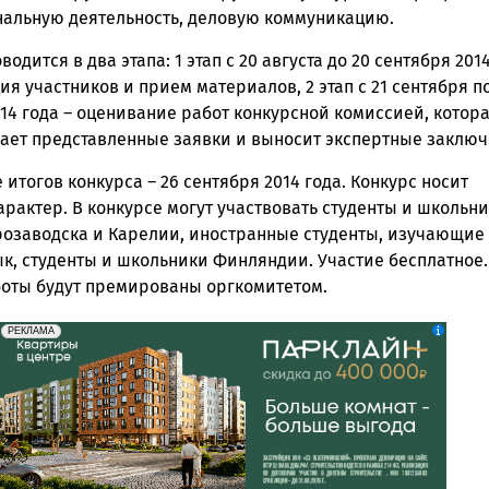
альную деятельность, деловую коммуникацию.
водится в два этапа: 1 этап с 20 августа до 20 сентября 201
ия участников и прием материалов, 2 этап с 21 сентября по
14 года – оценивание работ конкурсной комиссией, котор
ает представленные заявки и выносит экспертные заключ
итогов конкурса – 26 сентября 2014 года. Конкурс носит
рактер. В конкурсе могут участвовать студенты и школьн
розаводска и Карелии, иностранные студенты, изучающие
ык, студенты и школьники Финляндии. Участие бесплатное.
оты будут премированы оргкомитетом.
erid: 2SDnjdeSPnB
Реклама
РЕКЛАМА