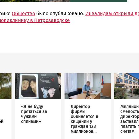
брике
Общество
было опубликовано:
Инвалидам открыли до
поликлинику в Петрозаводске
Image
Image
Image
«Я не буду
Директор
Миллион
прятаться за
фирмы
смелость
чужими
обвиняется в
директо
ей
спинами»
хищении у
застави
граждан 128
платить 
миллионов
счетам
рублей