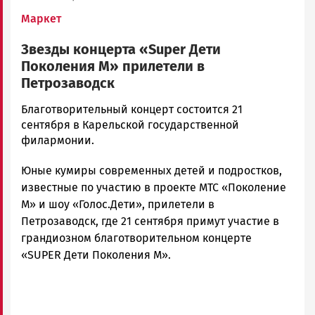
Маркет
Звезды концерта «Super Дети
Поколения М» прилетели в
Петрозаводск
Алексей
Благотворительный концерт состоится 21
Смирнов
сентября в Карельской государственной
Новости
филармонии.
Петрозаводска
Юные кумиры современных детей и подростков,
и
Карелии
известные по участию в проекте МТС «Поколение
|
М» и шоу «Голос.Дети», прилетели в
Петрозаводск
Петрозаводск, где 21 сентября примут участие в
ГОВОРИТ
грандиозном благотворительном концерте
«SUPER Дети Поколения М».