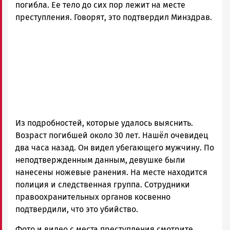
|
погибла. Ее тело до сих пор лежит на месте
Петрозаводск
преступления. Говорят, это подтвердил Минздрав.
ГОВОРИТ
Из подробностей, которые удалось выяснить.
Возраст погибшей около 30 лет. Нашёл очевидец
два часа назад. Он видел убегающего мужчину. По
неподтвержденным данным, девушке были
нанесены ножевые ранения. На месте находится
полиция и следственная группа. Сотрудники
правоохранительных органов косвенно
подтвердили, что это убийство.
Фото и видео с места преступления смотрите