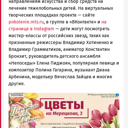
направлениям искусства и сбор средств на
лечение тяжелобольных детей. На виртуальных
творческих площадках проекта — сайте
pokolenie.mts.ru
, в группе в «ВКонтакте» и
на
странице в Instagram
— дети могут посмотреть
мастер-классы от российских звезд, таких как
признанные режиссеры Владимир Хотиненко и
Владимир Грамматиков, аниматор Константин
Бронзит, руководитель детского ансамбля
«Непоседы» Елена Пиджоян, популярная певица и
композитор Полина Гагарина, музыкант Диана
Арбенина, модельер Вячеслав Зайцев и многие
другие.
erid: 2SDnjdAF4V7
Реклама
РЕКЛАМА