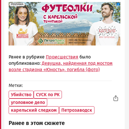
erid: Pb3XmBtzt7qh4nNaikXnuHE1bzSb6Vb4eeL28Ue
Реклама
РЕКЛАМА
Ранее в рубрике
Происшествия
было
опубликовано:
Девушка, найденная под мостом
возле стадиона «Юность», погибла (фото)
Метки
Убийство
СУСК по РК
уголовное дело
карельский следком
Петрозаводск
Ранее в этом сюжете