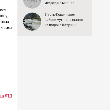
медведя и молнии
ееся
В Усть-Коксинском
ону,
районе мужчина выпал
ятных
из лодки в Катунь и
 через
пропал
 в ДТП