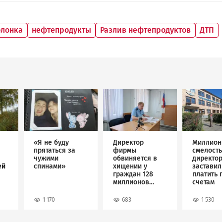
олонка
нефтепродукты
Разлив нефтепродуктов
ДТП
Image
Image
Image
«Я не буду
Директор
Миллион
прятаться за
фирмы
смелость
чужими
обвиняется в
директо
ей
спинами»
хищении у
застави
граждан 128
платить 
миллионов
счетам
рублей
1 170
683
1 530