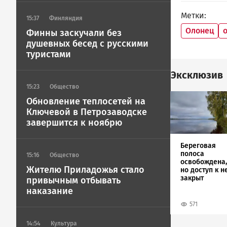
Метки
15:37
Финляндия
Олонец
Финны заскучали без
душевных бесед с русскими
туристами
Эксклюзив
15:23
Общество
Image
Обновление теплосетей на
Ключевой в Петрозаводске
завершится к ноябрю
Береговая
полоса
15:16
Общество
освобождена,
Жителю Приладожья стало
но доступ к н
закрыт
привычным отбывать
наказание
571
14:54
Культура