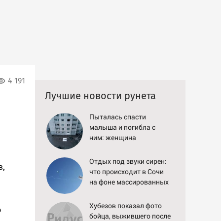
4 191
Лучшие новости рунета
Пыталась спасти
малыша и погибла с
ним: женщина
разбилась насмерть на
глазах у детей
Отдых под звуки сирен:
в,
06/08/2026 – Новости
что происходит в Сочи
на фоне массированных
атак беспилотников
Хубезов показал фото
о
бойца, выжившего после