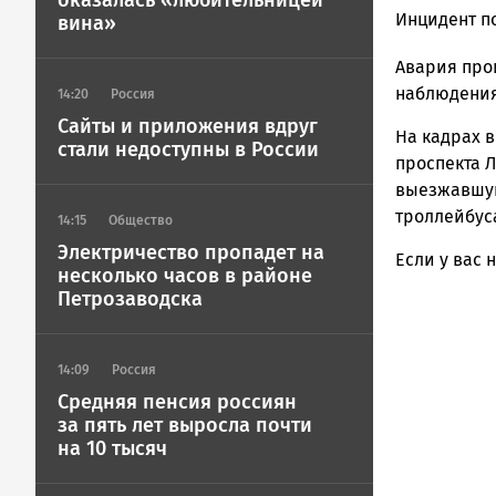
оказалась «любительницей
Корректор
Инцидент п
вина»
Новости
Авария прои
Петрозавод
и
наблюдения
14:20
Россия
Карелии
Сайты и приложения вдруг
На кадрах в
|
стали недоступны в России
проспекта 
Петрозавод
ГОВОРИТ
выезжавшую
троллейбуса
14:15
Общество
Электричество пропадет на
Если у вас 
несколько часов в районе
Петрозаводска
14:09
Россия
Средняя пенсия россиян
за пять лет выросла почти
на 10 тысяч