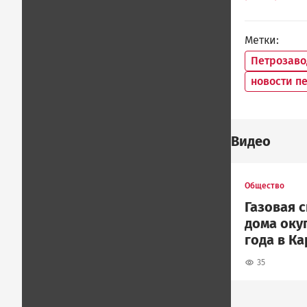
Метки
Петрозаво
новости п
Видео
Общество
Газовая 
дома окуп
года в К
35