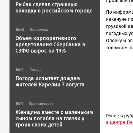
ГОВОРИТ
происшеств
Рыбак сделал страшную
находку в российском городе
По информа
накануне п
грузовой а
16:48
Экономика
погодных у
Объем корпоративного
Олонку и оп
кредитования Сбербанка в
топливом. 4
СЗФО вырос на 19%
16:16
Погода
Погода испытает дождем
жителей Карелии 7 августа
16:11
Происшествия
Женщина вместе с маленьким
Ранее в ру
сыном погибла на глазах у
в центре П
троих своих детей