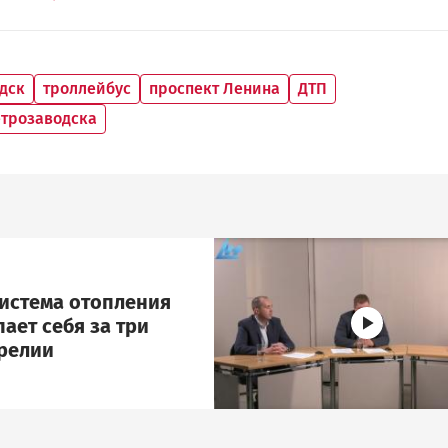
дск
троллейбус
проспект Ленина
ДТП
етрозаводска
Image
система отопления
ает себя за три
арелии