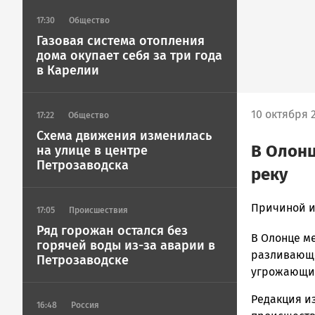
17:30
Общество
Газовая система отопления
дома окупает себя за три года
в Карелии
10 октября 2
17:22
Общество
Схема движения изменилась
В Олонц
на улице в центре
Петрозаводска
реку
Корректор
Причиной и
17:05
Происшествия
Новости
Ряд горожан остался без
В Олонце ме
Петрозавод
горячей воды из-за аварии в
и
разливающе
Петрозаводске
Карелии
угрожающих
|
Редакция и
Петрозавод
16:48
Россия