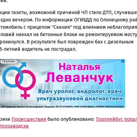
ии.
ции газеты, возможной причиной ЧП стало ДТП, случивш
оздно вечером. По информации ОГИБДД по Олонецкому рай
втомобиль с прицепом "Скания" под влиянием неблагопри
словий наехал на бетонные блоки на ремонтируемом мосту
рокинулся. В результате был поврежден бак с дизельным
5-летний водитель не пострадал.
erid: 2SDnjek5YUa
Реклама
РЕКЛАМА
брике
Происшествия
было опубликовано:
Троллейбус попал
етрозаводска