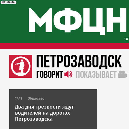
erid: 2SDnjcySKKc
Реклама
РЕКЛАМА
17:41
Общество
Два дня трезвости ждут
водителей на дорогах
Петрозаводска