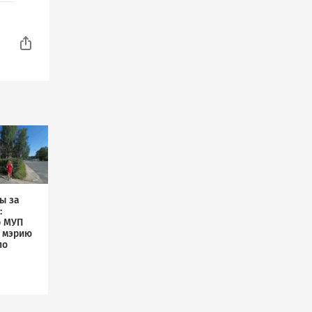
ы за
:
р МУП
л мэрию
по