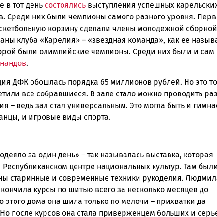
е в тот день
состоялись
выступления успешных карельски
в. Среди них были чемпионы самого разного уровня. Пер
аскетбольную корзину сделали члены молодежной сборной
аны клуба «Карелия» – «звездная команда», как ее называ
торой были олимпийские чемпионы. Среди них были и сам
анандов
.
ция ДФК обошлась порядка 65 миллионов рублей. Но это то
етили все собравшиеся. В зале стало можно проводить ра
я – ведь зал стал универсальным. Это могла быть и гимна
танцы, и игровые виды спорта.
одеяло за один день» – так называлась выставка, которая
в Республиканском центре национальных культур. Там был
ны старинные и современные техники рукоделия. Людмил
кончила курсы по шитью всего за несколько месяцев до
о этого дома она шила только по мелочи – прихватки да
 Но после курсов она стала приверженцем больших и серь