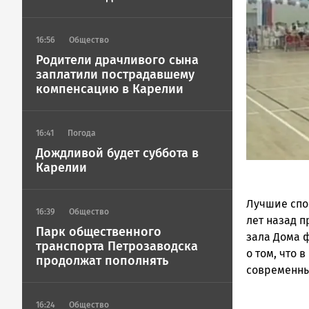
Петрозавод
ГОВОРИТ
16:56
Общество
Родители драчливого сына
заплатили пострадавшему
компенсацию в Карелии
16:41
Погода
Дождливой будет суббота в
Карелии
Лучшие спо
16:39
Общество
лет назад 
Парк общественного
зала Дома 
транспорта Петрозаводска
о том, что 
продолжат пополнять
современны
Remote
16:24
Общество