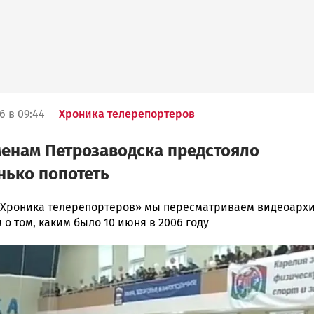
6 в 09:44
Хроника телерепортеров
енам Петрозаводска предстояло
ько попотеть
«Хроника телерепортеров» мы пересматриваем видеоарх
о том, каким было 10 июня в 2006 году
ска