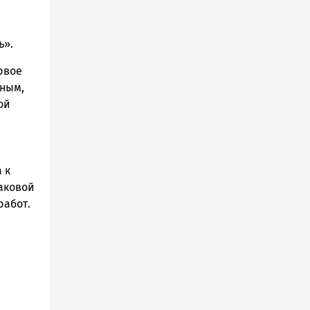
ь».
рвое
нным,
ой
 к
аковой
работ.