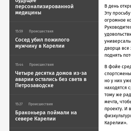
будущее
персонализированной
В день отк
медицины
Эту просьб
огромное ко
Руководите
15:59
Происшествия
удовольств
Сосед убил пожилого
универсаль
мужчину в Карелии
дворца все 
поднять пот
15:44
Происшествия
В фойе сре
Четыре десятка домов из-за
спортсмены.
аварии остались без света в
но у них уж
Петрозаводске
находятся 
тому же рад
мечта, чтоб
15:27
Происшествия
проекту. И
Браконьера поймали на
физкультур
севере Карелии
Карелии».