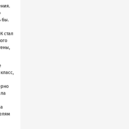
ения.
о
 бы.
К стал
ного
тены,
е
класс,
ерно
ыла
ма
телям