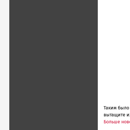
Таким было 
вытащите из
Больше нов