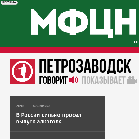
erid: 2SDnjcySKKc
Реклама
РЕКЛАМА
20:00
Экономика
В России сильно просел
выпуск алкоголя