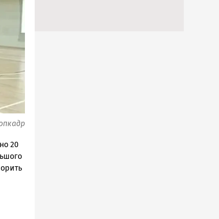
опкадр
но 20
льшого
ворить