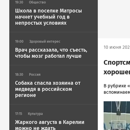
19:30
Общество
Школа в поселке Матросы
начнет учебный год в
непростых условиях
19:00
Здоровый интерес
10 июня 202
Врач рассказала, что съесть,
чтобы мозг работал лучше
Спортсм
хорошен
18:30
Россия
Собака спасла хозяина от
Ольга
В рубрике 
медведя в российском
Гаврилова
вспоминаем 
регионе
Новости
Image
Петрозавод
и
17:15
Культура
Карелии
Жаркого августа в Карелии
|
можно не ждать