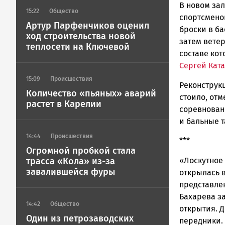
В новом зал
15:22
Общество
спортсмено
Артур Парфенчиков оценил
броски в б
ход строительства новой
затем ветер
теплосети на Ключевой
составе ко
Сергей Кат
15:09
Происшествия
Реконструк
Количество «пьяных» аварий
стоило, отм
растет в Карелии
соревновани
и бальные 
14:44
Происшествия
***
Огромной пробкой стала
трасса «Кола» из-за
«Лоскутное 
завалившейся фуры
открылась 
представле
Бахарева за
14:42
Общество
открытия. Д
Один из петрозаводских
передники.