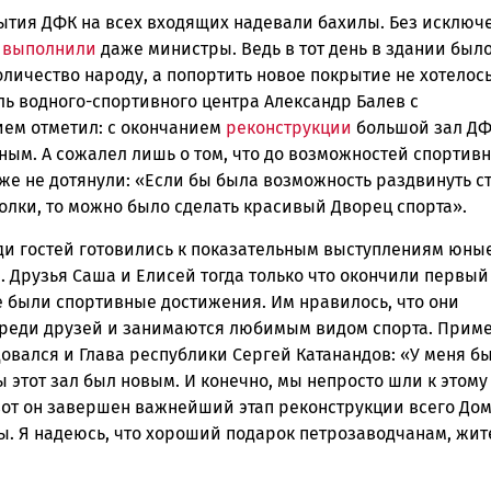
рытия ДФК на всех входящих надевали бахилы. Без исключ
у
выполнили
даже министры. Ведь в тот день в здании был
личество народу, а попортить новое покрытие не хотелось
ль водного-спортивного центра Александр Балев с
ием отметил: с окончанием
реконструкции
большой зал ДФ
ным. А сожалел лишь о том, что до возможностей спортив
же не дотянули: «Если бы была возможность раздвинуть с
олки, то можно было сделать красивый Дворец спорта».
ди гостей готовились к показательным выступлениям юны
 Друзья Саша и Елисей тогда только что окончили первый 
е были спортивные достижения. Им нравилось, что они
среди друзей и занимаются любимым видом спорта. Прим
овался и Глава республики Сергей Катанандов: «У меня б
ы этот зал был новым. И конечно, мы непросто шли к этому
 вот он завершен важнейший этап реконструкции всего До
ы. Я надеюсь, что хороший подарок петрозаводчанам, жи