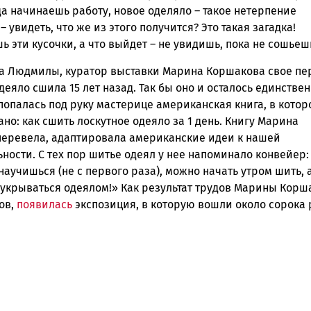
а начинаешь работу, новое оделяло – такое нетерпение
– увидеть, что же из этого получится? Это такая загадка!
 эти кусочки, а что выйдет – не увидишь, пока не сошьеш
а Людмилы, куратор выставки Марина Коршакова свое пе
деяло сшила 15 лет назад. Так бы оно и осталось единстве
попалась под руку мастерице американская книга, в котор
но: как сшить лоскутное одеяло за 1 день. Книгу Марина
перевела, адаптировала американские идеи к нашей
ности. С тех пор шитье одеял у нее напоминало конвейер:
научишься (не с первого раза), можно начать утром шить, а
 укрываться одеялом!» Как результат трудов Марины Корш
ов,
появилась
экспозиция, в которую вошли около сорока 