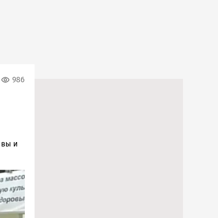
986
ивы и