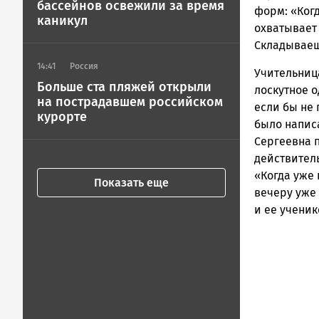
бассейнов освежили за время
форм: «Когд
каникул
охватывает 
Складываешь
14:41
Россия
Учительниц
Больше ста пляжей открыли
лоскутное о
на пострадавшем российском
если бы не 
курорте
было написа
Сергеевна 
действитель
«Когда уже 
Показать еще
вечеру уже
и ее ученик
Remote
video
URL