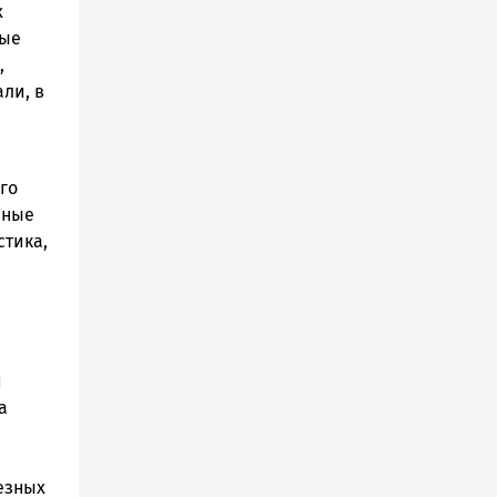
х
вые
,
ли, в
го
зные
стика,
и
а
езных