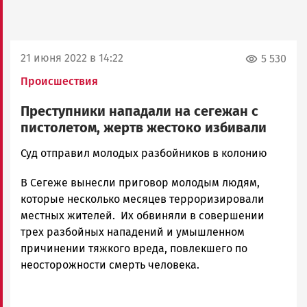
21 июня 2022 в 14:22
5 530
Происшествия
Преступники нападали на сегежан с
пистолетом, жертв жестоко избивали
Корректор
Суд отправил молодых разбойников в колонию
Новости
В Сегеже вынесли приговор молодым людям,
Петрозаводска
и
которые несколько месяцев терроризировали
Карелии
местных жителей. Их обвиняли в совершении
|
трех разбойных нападений и умышленном
Петрозаводск
причинении тяжкого вреда, повлекшего по
ГОВОРИТ
неосторожности смерть человека.