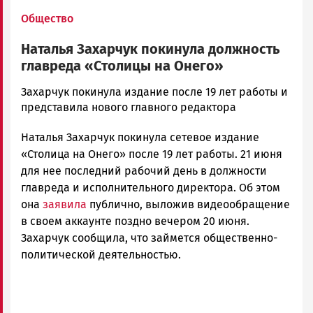
Общество
Наталья Захарчук покинула должность
главреда «Столицы на Онего»
Ольга
Захарчук покинула издание после 19 лет работы и
Гаврилова
представила нового главного редактора
Новости
Наталья Захарчук покинула сетевое издание
Петрозаводска
и
«Столица на Онего» после 19 лет работы. 21 июня
Карелии
для нее последний рабочий день в должности
|
главреда и исполнительного директора. Об этом
Петрозаводск
она
заявила
публично, выложив видеообращение
ГОВОРИТ
в своем аккаунте поздно вечером 20 июня.
Захарчук сообщила, что займется общественно-
политической деятельностью.