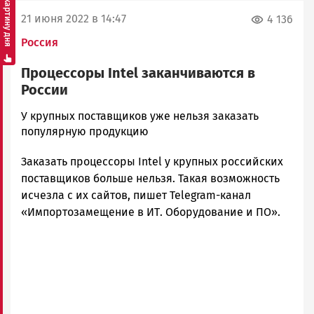
Смотреть картину дня
21 июня 2022 в 14:47
4 136
Россия
Процессоры Intel заканчиваются в
России
Корректор
У крупных поставщиков уже нельзя заказать
Новости
популярную продукцию
Петрозаводска
Заказать процессоры Intel у крупных российских
и
Карелии
поставщиков больше нельзя. Такая возможность
|
исчезла с их сайтов, пишет Telegram-канал
Петрозаводск
«Импортозамещение в ИТ. Оборудование и ПО».
ГОВОРИТ