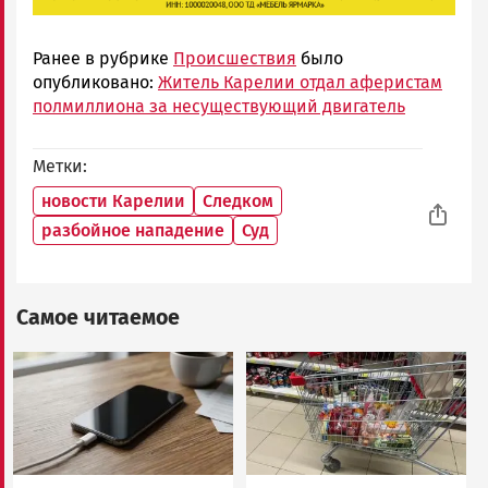
Ранее в рубрике
Происшествия
было
опубликовано:
Житель Карелии отдал аферистам
полмиллиона за несуществующий двигатель
Метки
новости Карелии
Следком
разбойное нападение
Суд
Самое читаемое
Image
Image