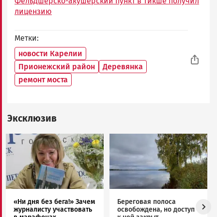
Фельдшерско-акушерский пункт в Тикше получил
лицензию
Метки
новости Карелии
Прионежский район
Деревянка
ремонт моста
Эксклюзив
Image
Image
«Ни дня без бега!» Зачем
Береговая полоса
журналисту участвовать
освобождена, но доступ