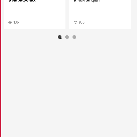
в марафонах
к ней закрыт
136
936