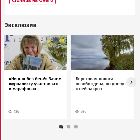
Столица на Онего
Эксклюзив
Image
Image
«Ни дня без бега!» Зачем
Береговая полоса
журналисту участвовать
освобождена, но доступ
в марафонах
к ней закрыт
136
936