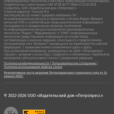
информационных технологий и массовых коммуникаций (Роскомнадзор).
Свидетельство о регистрации СМИ ЭЛ № ФС77-72846 от 25.05.2018.
Учредитель: ООО «Издательский дом «Петропресс»
Главный редактор: Тихонов М.А.
Настоящий ресурс может содержать материалы 16+.
На информационном ресурсе установлены счетчики Яндекс Метрики
(включая РСЯ) и LiveInternet для сбора аналитической информации о
посещаемости и поведенческих метриках посетителей.
На информационном ресурсе применяются рекомендательные
технологии "Яндекс", "Медиаметрика" и "СМИ2" (информационные
технологии предоставления информации на основе сбора,
систематизации и анализа сведений, относящихся к предпочтениям
пользователей сети "Интернет", находящихся на территории Российской
Федерации). С правилами можно ознакомиться здесь и здесь.
При цитировании материалов, размещенных на сайте «Петрозаводск
говорит», активная ссылка https://ptzgovorit.ru обязательна. Перепечатка
материалов сайта допускается только с разрешения редакции.
Политика конфиденциальности
|
Пользовательское соглашение
|
Политика использования файлов Cookie
Резолютивная часть решения Петрозаводского городского суда от 24
апреля 2025г.
© 2022-2026 ООО «Издательский дом «Петропресс»