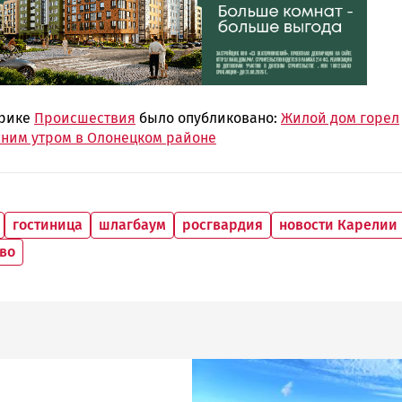
брике
Происшествия
было опубликовано:
Жилой дом горел
нним утром в Олонецком районе
гостиница
шлагбаум
росгвардия
новости Карелии
тво
Image