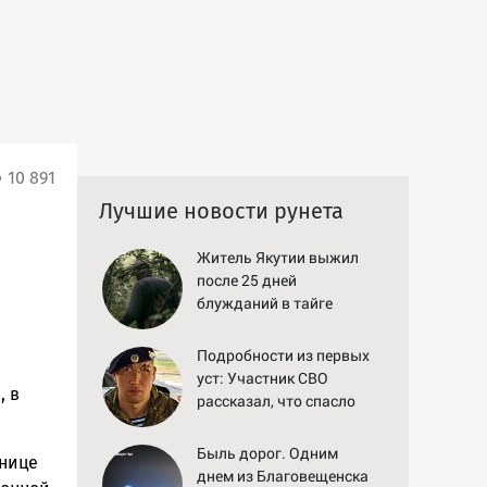
10 891
Лучшие новости рунета
Житель Якутии выжил
после 25 дней
блужданий в тайге
Подробности из первых
уст: Участник СВО
, в
рассказал, что спасло
его в схватке с
медведем
Быль дорог. Одним
ьнице
днем из Благовещенска