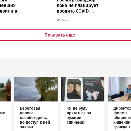
левших
пока не планирует
ыявили в
вводить COVID-
ограничения в
5 286
Карелии
Показать еще
Image
Image
Image
Береговая
«Я не буду
Директо
кая
полоса
прятаться за
фирмы
освобождена,
чужими
обвиняет
но доступ к ней
спинами»
хищении
закрыт
граждан 