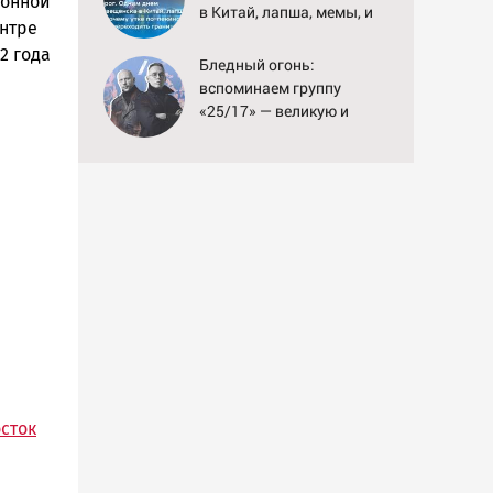
йонной
в Китай, лапша, мемы, и
ентре
почему утке по-пекински
2 года
запретили переходить
Бледный огонь:
границу
вспоминаем группу
«25/17» — великую и
(часто) ужасную
сток