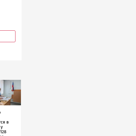
р
ся в
 у
128