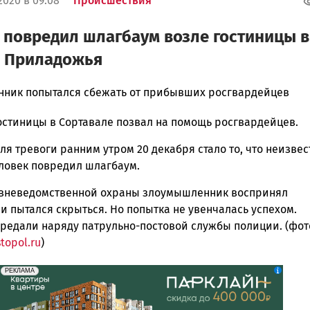
2020 в 09:08
Происшествия
 повредил шлагбаум возле гостиницы в
е Приладожья
ник попытался сбежать от прибывших росгвардейцев
остиницы в Сортавале позвал на помощь росгвардейцев.
ска
я тревоги ранним утром 20 декабря стало то, что неизве
ловек повредил шлагбаум.
ск
вневедомственной охраны злоумышленник воспринял
и пытался скрыться. Но попытка не увенчалась успехом.
ередали наряду патрульно-постовой службы полиции. (фот
topol.ru
)
erid: 2SDnjdeSPnB
Реклама
РЕКЛАМА