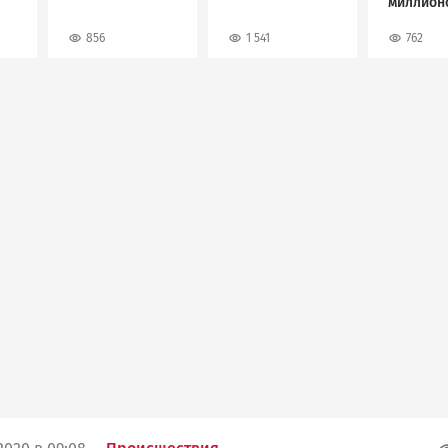
миллион
рублей
856
1 541
762