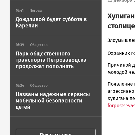
23 декабря 
16:41
Погода
Хулиган
Дождливой будет суббота в
столиц
Карелии
Корректор
Злоумышлен
16:39
Общество
Новости
Охранник г
Парк общественного
Петрозавод
транспорта Петрозаводска
и
Причиной дл
продолжат пополнять
Карелии
молодой че
|
Петрозавод
Появление 
16:24
Общество
ГОВОРИТ
агрессивно 
Названы надежные сервисы
Хулигана п
мобильной безопасности
forpostsevas
детей
Показать еще