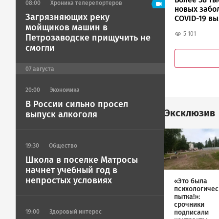
08:00
Хроника телерепортеров
новых забо
Загрязняющих реку
COVID-19 в
мойщиков машин в
России
5 101
Петрозаводске прищучить не
смогли
07
августа
20:00
Экономика
В России сильно просел
Эксклюзив
выпуск алкоголя
Image
19:30
Общество
Школа в поселке Матросы
начнет учебный год в
непростых условиях
«Это была
психологичес
пытка!»:
срочники
подписали
19:00
Здоровый интерес