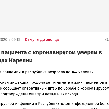
020 в 09:13
От чупы до олонца
 пациента с коронавирусом умерли в
цах Карелии
в пандемии в республике возросло до 144 человек
сная инфекция продолжает отнимать жизни пациентов в
ска
ак сообщает оперативный штаб по борьбе с коронавирусом
 подтверждены еще три летальных исхода.
ирусной инфекции в Республиканской инфекционной бол
ск