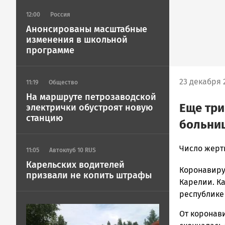
12:00
Россия
Анонсированы масштабные
изменения в школьной
программе
23 декабря 2
11:19
Общество
На маршруте петрозаводской
Еще три
электрички обустроят новую
станцию
больни
Корректор
Число жерт
11:05
Автоклуб 10 RUS
Новости
Карельских водителей
Коронавиру
Петрозавод
призвали не копить штрафы
и
Карелии. К
Карелии
республике
|
Image
От коронав
Петрозавод