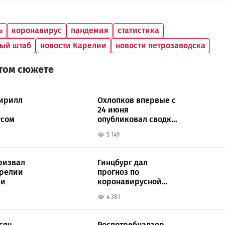
ь
коронавирус
пандемия
статистика
ый штаб
новости Карелии
новости петрозаводска
этом сюжете
ирилл
Охлопков впервые с
24 июня
усом
опубликовал сводку
по коронавирусу
5 149
ризвал
Гинцбург дал
арелии
прогноз по
ки
коронавирусной
инфекции в России
4 381
сяч
Роспотребнадзор