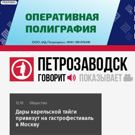
erid: 2SDnjdrAfb3
Реклама
РЕКЛАМА
12:19
Общество
Дары карельской тайги
привезут на гастрофестиваль
в Москву