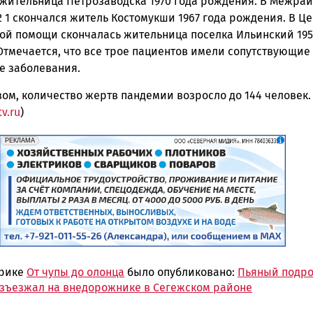
 жительница Петрозаводска 1970 года рождения. В Межра
 1 скончался житель Костомукши 1967 года рождения. В Ц
ой помощи скончалась жительница поселка Ильинский 195
Отмечается, что все трое пациентов имели сопутствующие
е заболевания.
ом, количество жертв пандемии возросло до 144 человек.
tv.ru
)
erid: 2SDnjf467GP
Реклама
РЕКЛАМА
брике
От чупы до олонца
было опубликовано:
Пьяный подро
азъезжал на внедорожнике в Сегежском районе