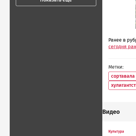
Ранее в ру
сегодня ра
Метки
сортавала
хулигантс
Видео
Культура