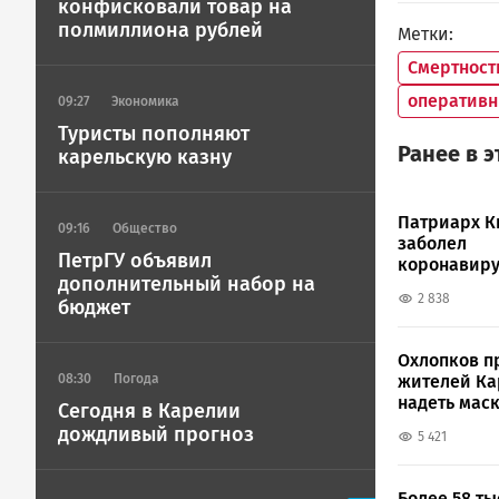
конфисковали товар на
полмиллиона рублей
Метки
Смертност
оперативн
09:27
Экономика
Туристы пополняют
Ранее в 
карельскую казну
Патриарх К
09:16
Общество
заболел
ПетрГУ объявил
коронавир
дополнительный набор на
2 838
бюджет
Охлопков п
жителей К
08:30
Погода
надеть мас
Сегодня в Карелии
дождливый прогноз
5 421
Более 58 ты