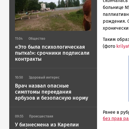
ГОВОРИТ
скончалась
больнице №
паллиативн
рождения. 
хронически
Таким образ
11:04
Общество
(фото
krilya
«Это была психологическая
пытка!»: срочники подписали
контракты
10:50
Здоровый интерес
Врач назвал опасные
симптомы переедания
арбузов и безопасную норму
Ранее в ру
09:55
Происшествия
без прав р
У бизнесмена из Карелии