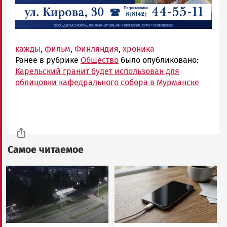
кажды
,
фильм
,
Финляндия
,
хроника
Ранее в рубрике
Общество
было опубликовано:
Карельский гранит будет использован для
облицовки кафедрального собора в Мурманске
Самое читаемое
Image
Image