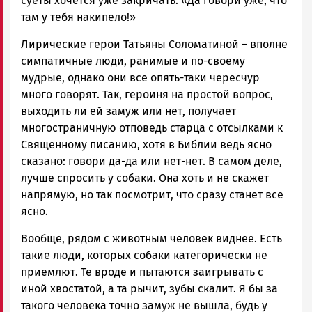
суеты хочется уже закричать: «Да говори уже, что
там у тебя накипело!»
Лирические герои Татьяны Соломатиной – вполне
симпатичные люди, ранимые и по-своему
мудрые, однако они все опять-таки чересчур
много говорят. Так, героиня на простой вопрос,
выходить ли ей замуж или нет, получает
многостраничную отповедь старца с отсылками к
Священному писанию, хотя в Библии ведь ясно
сказано: говори да-да или нет-нет. В самом деле,
лучше спросить у собаки. Она хоть и не скажет
напрямую, но так посмотрит, что сразу станет все
ясно.
Вообще, рядом с животным человек виднее. Есть
такие люди, которых собаки категорически не
приемлют. Те вроде и пытаются заигрывать с
иной хвостатой, а та рычит, зубы скалит. Я бы за
такого человека точно замуж не вышла, будь у