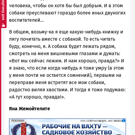
Смотреть картину дня
человека, чтобы он хотя бы был добрым. И в этом
собаки преуспевают гораздо более иных двуногих
воспитателей…
В общем, возьму-ка я еще какую-нибудь книжку и
лягу почитать вместе с собакой. То есть читать
буду, конечно, я. А собака будет лежать рядом,
смотреть на меня вишневыми глазами и думать:
«Вот мы сейчас лежим. И нам хорошо, правда?» И
я знаю, что если когда-нибудь я тоже умру (в этом
у меня почти не остается сомнений), первыми на
переправе меня встретят все мои собаки,
радостно виляя хвостами. И тогда я тоже подумаю:
«А тут хорошо, правда!».
Яна Жемойтелите
erid: 2SDnjf467GP
Реклама
РЕКЛАМА