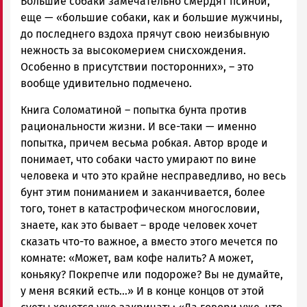
Большие собаки замечательно смердят псиной,
еще — «большие собаки, как и большие мужчины,
до последнего вздоха прячут свою неизбывную
нежность за высокомерием снисхождения.
Особенно в присутствии посторонних», – это
вообще удивительно подмечено.
Книга Соломатиной – попытка бунта против
рациональности жизни. И все-таки — именно
попытка, причем весьма робкая. Автор вроде и
понимает, что собаки часто умирают по вине
человека и что это крайне несправедливо, но весь
бунт этим пониманием и заканчивается, более
того, тонет в катастрофическом многословии,
знаете, как это бывает – вроде человек хочет
сказать что-то важное, а вместо этого мечется по
комнате: «Может, вам кофе налить? А может,
коньяку? Покрепче или подороже? Вы не думайте,
у меня всякий есть…» И в конце концов от этой