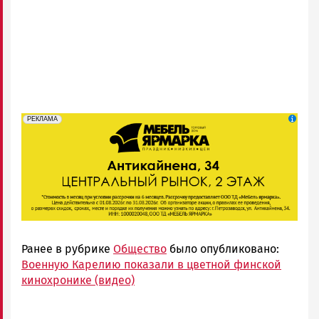
erid: 2SDnjeFymr3
Реклама
РЕКЛАМА
Ранее в рубрике
Общество
было опубликовано:
Военную Карелию показали в цветной финской
кинохронике (видео)