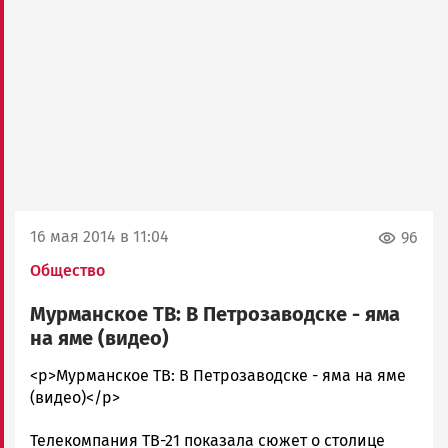
16 мая 2014 в 11:04
96
Общество
Мурманское ТВ: В Петрозаводске - яма
на яме (видео)
admintimur
<p>Мурманское ТВ: В Петрозаводске - яма на яме
Новости
(видео)</p>
Петрозаводска
Телекомпания ТВ-21 показала сюжет о столице
и