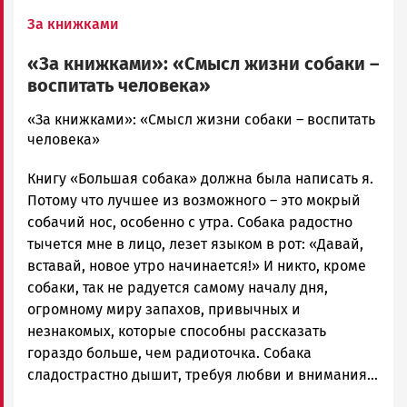
За книжками
«За книжками»: «Смысл жизни собаки –
воспитать человека»
admintimur
«За книжками»: «Смысл жизни собаки – воспитать
Новости
человека»
Петрозаводска
Книгу «Большая собака» должна была написать я.
и
Карелии
Потому что лучшее из возможного – это мокрый
|
собачий нос, особенно с утра. Собака радостно
Петрозаводск
тычется мне в лицо, лезет языком в рот: «Давай,
ГОВОРИТ
вставай, новое утро начинается!» И никто, кроме
собаки, так не радуется самому началу дня,
огромному миру запахов, привычных и
незнакомых, которые способны рассказать
гораздо больше, чем радиоточка. Собака
сладострастно дышит, требуя любви и внимания…