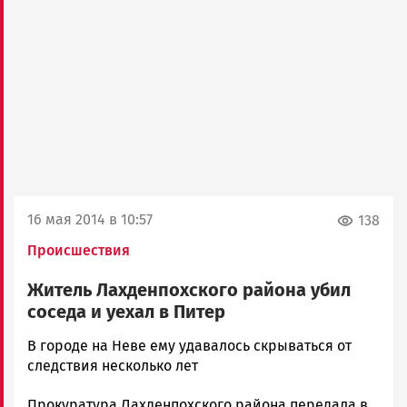
16 мая 2014 в 10:57
138
Происшествия
Житель Лахденпохского района убил
соседа и уехал в Питер
admintimur
В городе на Неве ему удавалось скрываться от
Новости
следствия несколько лет
Петрозаводска
Прокуратура Лахденпохского района передала в
и