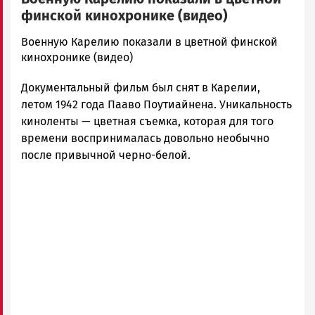
финской кинохронике (видео)
admintimur
Военную Карелию показали в цветной финской
Новости
кинохронике (видео)
Петрозаводска
Документальный фильм был снят в Карелии,
и
Карелии
летом 1942 года Пааво Поутиайнена. Уникальность
|
киноленты — цветная съемка, которая для того
Петрозаводск
времени воспринималась
довольно необычно
ГОВОРИТ
после привычной черно-белой.