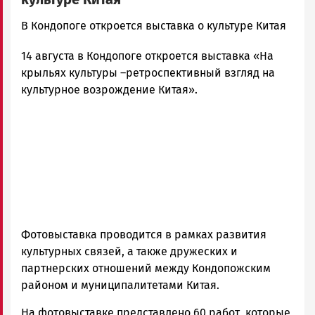
admintimur
В Кондопоге откроется выставка о культуре Китая
Новости
14 августа в Кондопоге откроется выставка «Ha
Петрозаводска
и
крыльях культуры –ретроспективный взгляд на
Карелии
культурное возрождение Китая».
|
Петрозаводск
ГОВОРИТ
Фотовыставка проводится в рамках развития
культурных связей, а также дружеских и
партнерских отношений между Кондопожским
районом и муниципалитетами Китая.
На фотовыставке представлено 60 работ, которые