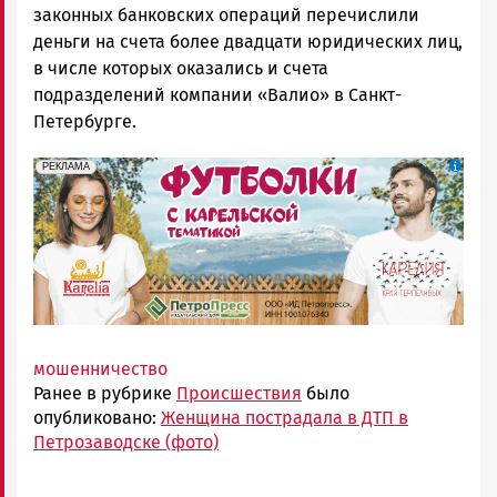
законных банковских операций перечислили
деньги на счета более двадцати юридических лиц,
в числе которых оказались и счета
подразделений компании «Валио» в Санкт-
Петербурге.
erid: Pb3XmBtzt7qh4nNaikXnuHE1bzSb6Vb4eeL28Ue
Реклама
РЕКЛАМА
мошенничество
Ранее в рубрике
Происшествия
было
опубликовано:
Женщина пострадала в ДТП в
Петрозаводске (фото)