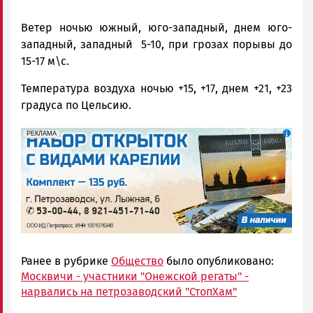
Ветер ночью южный, юго-западный, днем юго-
западный, западный 5-10, при грозах порывы до
15-17 м\с.
Температура воздуха ночью +15, +17, днем +21, +23
градуса по Цельсию.
erid: 2SDnjdqwufn
Реклама
РЕКЛАМА
Ранее в рубрике
Общество
было опубликовано:
Москвичи - участники "Онежской регаты" -
нарвались на петрозаводский "СтопХам"