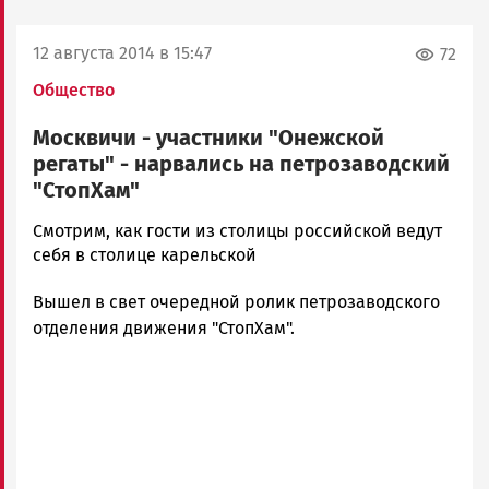
12 августа 2014 в 15:47
72
Общество
Москвичи - участники "Онежской
регаты" - нарвались на петрозаводский
"СтопХам"
admintimur
Смотрим, как гости из столицы российской ведут
Новости
себя в столице карельской
Петрозаводска
Вышел в свет очередной ролик петрозаводского
и
Карелии
отделения движения "СтопХам".
|
Петрозаводск
ГОВОРИТ