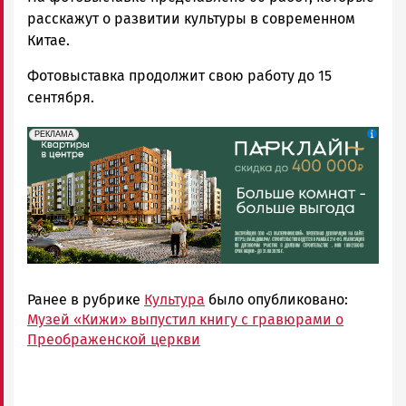
расскажут о развитии культуры в современном
Китае.
Фотовыставка продолжит свою работу до 15
сентября.
erid: 2SDnjdeSPnB
Реклама
РЕКЛАМА
Ранее в рубрике
Культура
было опубликовано:
Музей «Кижи» выпустил книгу с гравюрами о
Преображенской церкви