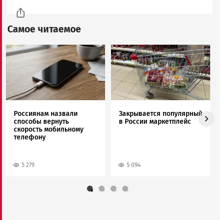
Самое читаемое
Image
Image
Россиянам назвали
Закрывается популярный
способы вернуть
в России маркетплейс
скорость мобильному
телефону
5 279
5 094