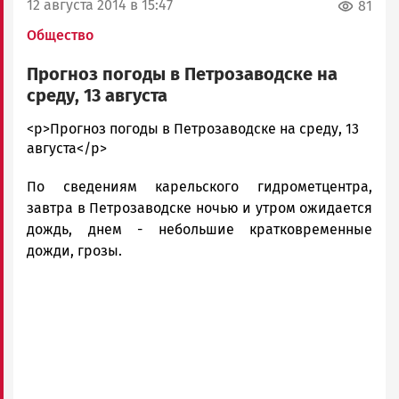
12 августа 2014 в 15:47
81
Общество
Прогноз погоды в Петрозаводске на
среду, 13 августа
admintimur
<p>Прогноз погоды в Петрозаводске на среду, 13
Новости
августа</p>
Петрозаводска
По сведениям карельского гидрометцентра,
и
Карелии
завтра в Петрозаводске ночью и утром ожидается
|
дождь, днем - небольшие кратковременные
Петрозаводск
дожди, грозы.
ГОВОРИТ