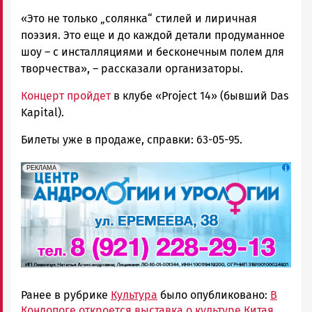
«Это не только „солянка“ стилей и лиричная
поэзия. Это еще и до каждой детали продуманное
шоу – с инсталляциями и бесконечным полем для
творчества», – рассказали организаторы.
Концерт пройдет
в клубе «Project 14» (бывший Das
Kapital).
Билеты уже в продаже, справки: 63-05-95.
erid: 2SDnjek5YUa
Реклама
РЕКЛАМА
Ранее в рубрике
Культура
было опубликовано:
В
Кондопоге откроется выставка о культуре Китая