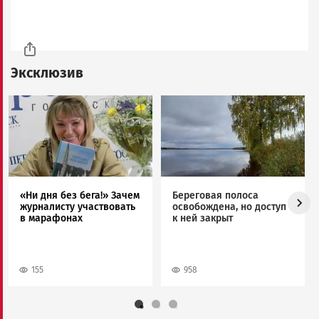
Эксклюзив
Image
Image
«Ни дня без бега!» Зачем
Береговая полоса
журналисту участвовать
освобождена, но доступ
в марафонах
к ней закрыт
155
958